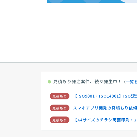
【A4サイズのチラシ両面印刷・2
【夫婦間の所有権移転登記】費
【大学独自発行のスポーツ新聞
【新規事業でキャラクターグッズ
【ペーパークラフト製品の購入
運送・配送・輸送の見積もり依
【倉庫型店舗の空調工事相談】
見積もり発注案件、続々発生中！
●
（
一覧
司法書士への相談・問合せ
相
【ISO9001・ISO14001】I
スマホアプリ開発の見積もり依
【A4サイズのチラシ両面印刷・2
【夫婦間の所有権移転登記】費