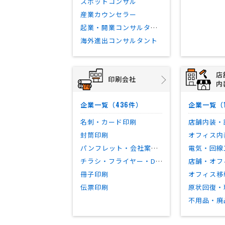
スポットコンサル
産業カウンセラー
起業・開業コンサルタント
海外進出コンサルタント
店
印刷会社
内
436
企業一覧（
件）
企業一覧（
名刺・カード印刷
店舗内装・
封筒印刷
オフィス内
パンフレット・会社案内印刷
電気・回線
チラシ・フライヤー・DM印刷
店舗・オフ
冊子印刷
オフィス移
伝票印刷
原状回復・
不用品・廃