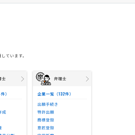
羅しています。
書士
弁理士
4
132
件）
企業一覧（
件）
出願手続き
作成
特許出願
商標登録
援
意匠登録