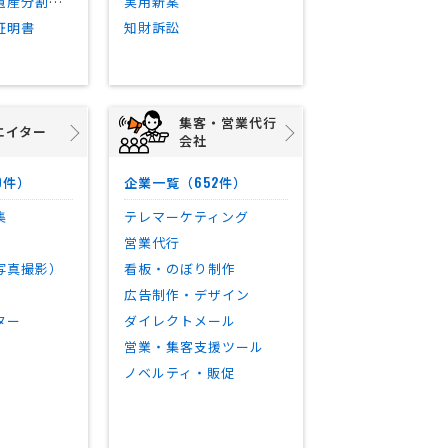
遺言状作成（遺産分割協議書作成）
実用新案
証明書
知財訴訟
集客・営業代行
エイター
会社
9
652
件）
企業一覧（
件）
集
テレマーケティング
営業代行
写真撮影）
看板・のぼり制作
広告制作・デザイン
ター
ダイレクトメール
営業・集客支援ツール
ノベルティ・販促