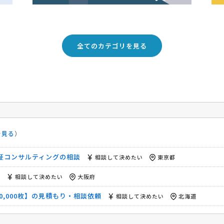
0,000枚】の見積もり・相談依頼
相談して決めたい
北海道
用見積もり希望
相談して決めたい
三重県
全てのカテゴリを見る
の編集・デザイン】の見積もり依頼
相談して決めたい
東京都
の製造を予定】PL保険の資料請求
5万円まで
東京都
・輸入代行】の相談・提案依頼
相談して決めたい
埼玉県
頼
10万円まで
新潟県
の見積り
相談して決めたい
千葉県
を見る
）
談して決めたい
群馬県
SO認証コンサルティングの相談
相談して決めたい
東京都
頼
相談して決めたい
大阪府
0,000枚】の見積もり・相談依頼
相談して決めたい
北海道
用見積もり希望
相談して決めたい
三重県