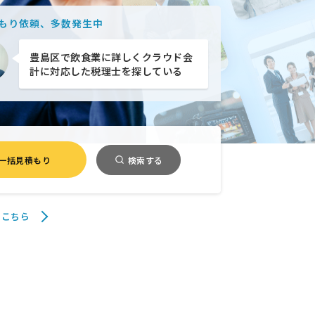
製造業での実績が多いホームページ
制作会社を探している
もり依頼、多数発生中
豊島区で飲食業に詳しくクラウド会
計に対応した税理士を探している
補助金を使って美容室の内装工事と
集客の相談をしたい
一括見積もり
検索する
Google広告の運用とバナー制作を
月50万の予算で依頼したい
はこちら
建設業許可の更新を短納期でお願い
したい
人材定着のため人事評価制度の見直
しをしたい