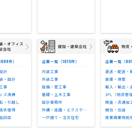
舗・オフィス
建設・建築会社
物流
装会社
1009
1013
60
件）
企業一覧（
件）
企業一覧（
設計
内装工事
運送・配送・
装・設計
外装工事
倉庫・保管
工事
設備・管工事
輸入・輸出・
ィス清掃
基礎・土木工事
3PL（物流管
転・引越し
設計事務所
検査・流通加
現状復帰
外構・造園・エクステリア工事
梱包・包装
品回収
一戸建て・注文住宅
産業廃棄物処