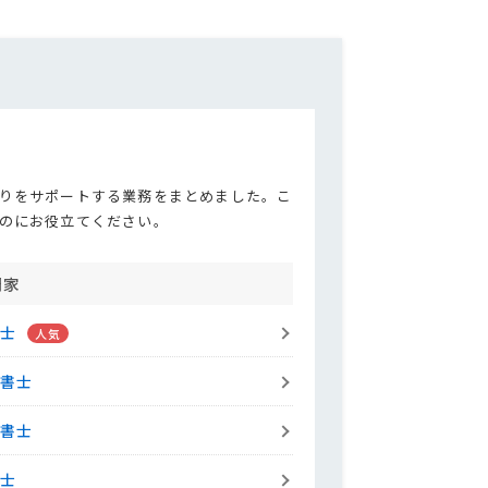
医薬品の物流に対応し温度管理可能
な会社を探している
生成AIを活用したFAQチャットボッ
トを今のサイトに導入したい
りをサポートする業務をまとめました。こ
マネージャー層向けに1日で完結で
のにお役立てください。
きる研修プログラムを探している
門家
toB業界のブランディングに特化し
た動画を作りたい
理士
政書士
製造業での実績が多いホームページ
制作会社を探している
法書士
理士