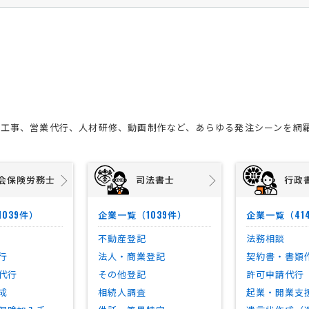
装工事、営業代行、人材研修、動画制作など、あらゆる発注シーンを網
会保険労務士
司法書士
行政
1039
1039
41
件）
企業一覧（
件）
企業一覧（
不動産登記
法務相談
行
法人・商業登記
契約書・書類
代行
その他登記
許可申請代行
成
相続人調査
起業・開業支