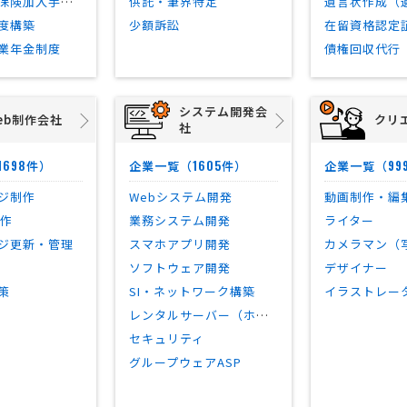
社会・労働保険加入手続き
供託・筆界特定
度構築
少額訴訟
在留資格認定
業年金制度
債権回収代行
システム開発会
eb制作会社
クリ
社
1698
1605
99
件）
企業一覧（
件）
企業一覧（
ジ制作
Webシステム開発
動画制作・編
制作
業務システム開発
ライター
ジ更新・管理
スマホアプリ開発
カメラマン（
ソフトウェア開発
デザイナー
策
SI・ネットワーク構築
イラストレー
レンタルサーバー（ホスティング）
セキュリティ
グループウェアASP