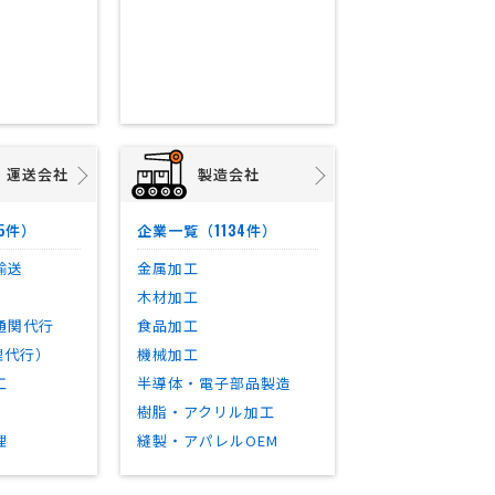
・運送会社
製造会社
5
1134
件）
企業一覧（
件）
輸送
金属加工
木材加工
通関代行
食品加工
理代行）
機械加工
工
半導体・電子部品製造
樹脂・アクリル加工
理
縫製・アパレルOEM