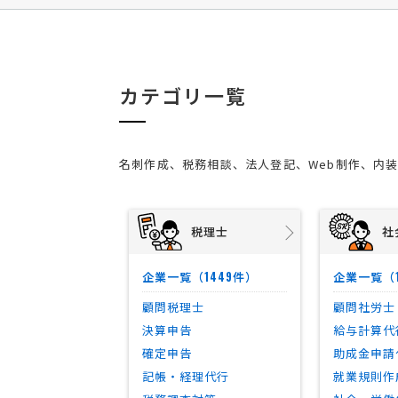
カテゴリ一覧
名刺作成、税務相談、法人登記、Web制作、内
税理士
社
1449
企業一覧（
件）
企業一覧（
顧問税理士
顧問社労士
決算申告
給与計算代
確定申告
助成金申請
記帳・経理代行
就業規則作