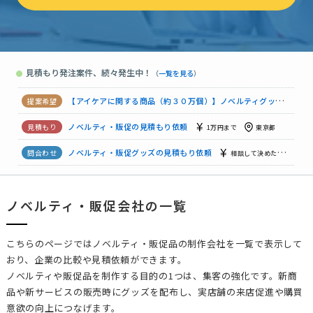
【周年記念の記念品】の見積もり依頼
相談して決めたい
東京
【ノベルティ配布用・卓上カレンダーの制作】見積もり依頼
5
見積もり発注案件、続々発生中！
●
（
一覧を見る
）
【アイドルのうちわ制作（合計50個）】ノベルティ・販促グッズの見積もり依頼
ロゴ入りノベルティ・販促グッズの見積もり依頼
相談して決めたい
【アイケアに関する商品（約３０万個）】ノベルティグッズの見積もり依頼
ノベルティ・販促の見積もり依頼
1万円まで
東京都
ノベルティ・販促グッズの見積もり依頼
相談して決めたい
千
ノベルティ・販促会社の一覧
ノベルティ・販促グッズの見積もり依頼
30万円まで
茨城県
【ポケットティッシュのポスティング・10,000個〜20000個】の見積依頼
こちらのページではノベルティ・販促品の制作会社を一覧で表示して
おり、企業の比較や見積依頼ができます。
ノベルティや販促品を制作する目的の1つは、集客の強化です。新商
品や新サービスの販売時にグッズを配布し、実店舗の来店促進や購買
意欲の向上につなげます。