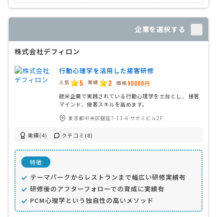
企業を選択する
株式会社デフィロン
行動心理学を活用した接客研修
5
2
人気
実績
価格
90000円
欧米企業で実践されている行動心理学を土台とし、 接客
マインド、接客スキルを高めます。
東京都中央区銀座7-13-6 サガミビル2F
実績(4)
クチコミ(8)
特徴
テーマパークからレストランまで幅広い研修実績有
研修後のアフターフォローでの育成に実績有
PCM心理学という独自性の高いメソッド