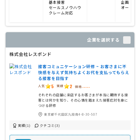
基本接客
企画力重
セールスノウハウ
オーダー
クレーム対応
企業を選択する
株式会社レスポンド
接客コミュニケーション研修 ~ お客さまに不
快感を与えず気持ちよくお代を支払ってもらえ
る接客を目指す
5
2
人気
実績
価格
-----
それぞれの店舗に来店するお客さまが本当に期待する接
客とは何かを知り、その心情を踏まえた接客応対を身に
つける研修
東京都千代田区九段南4-8-30-507
実績(1)
クチコミ(3)