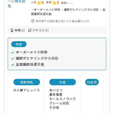
5
2
人気
実績
価格
-----
・オーダーメイド研修 ・講師がヒヤリングから対応 ・全
国講師派遣可能
東京都千代田区富士見2-6-9 雄山閣ビル4F
実績(1)
クチコミ(1)
特徴
オーダーメイド研修
講師がヒヤリングから対応
全国講師派遣可能
研修特色
内容
料金例
少人数でじっくり
あいさつ
企
基本接客
オ
セールスノウハウ
価
クレーム対応
その他