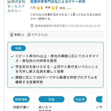
営業研修専門会社によるマナー研修
4
2
人気
実績
価格
-----
この人なら仕事を任せられる！と思ってもらえるための
マナー研修です。
福岡県福岡市中央区天神2-3-36 ibb fukuokaビル 4F
実績(1)
クチコミ(1)
特徴
リピート率90％以上・貴社の課題に応じてカスタマイ
ズ・貴社向けの研修を提供
学生気分を抜けさせる・上司や人事が言いづらいこと
を代弁し新入社員を厳しく指導
課題に応じて200テーマから最適な研修プログラムを
構築する営業研修
研修特色
内容
料金例
会社特
内容が濃い
あいさつ
ノウハウ