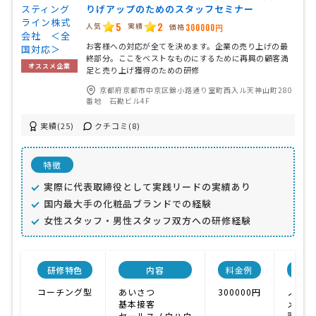
りげアップのためのスタッフセミナー
5
2
人気
実績
価格
300000円
お客様への対応が全てを決めます。企業の売り上げの最
終部分。ここをベストなものにするために再興の顧客満
オススメ企業
足と売り上げ獲得のための研修
京都府京都市中京区錦小路通り室町西入ル天神山町280
番地 石勘ビル4F
実績(25)
クチコミ(8)
特徴
実際に代表取締役として実践リードの実績あり
国内最大手の化粧品ブランドでの経験
女性スタッフ・男性スタッフ双方への研修経験
研修特色
内容
料金例
会
コーチング型
あいさつ
300000円
ノウハ
基本接客
メニュ
セールスノウハウ
融通が