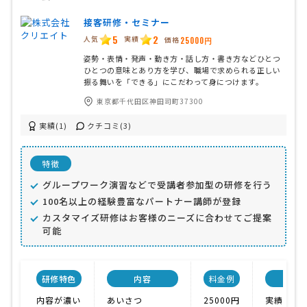
接客研修・セミナー
5
2
人気
実績
価格
25000円
姿勢・表情・発声・動き方・話し方・書き方などひとつ
ひとつの意味とあり方を学び、職場で求められる正しい
振る舞いを「できる」にこだわって身につけます。
東京都千代田区神田司町37300
実績(1)
クチコミ(3)
特徴
グループワーク演習などで受講者参加型の研修を行う
100名以上の経験豊富なパートナー講師が登録
カスタマイズ研修はお客様のニーズに合わせてご提案
可能
研修特色
内容
料金例
会社
内容が濃い
あいさつ
25000円
実績が豊