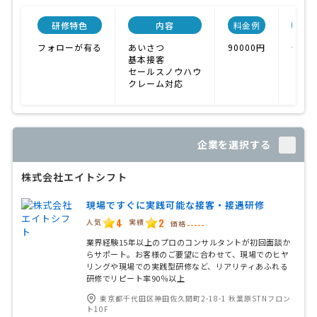
研修特色
内容
料金例
フォローが有る
あいさつ
90000円
価格
基本接客
ノウ
セールスノウハウ
大手
クレーム対応
企業を選択する
株式会社エイトシフト
現場ですぐに実践可能な接客・接遇研修
4
2
人気
実績
価格
-----
業界経験15年以上のプロのコンサルタントが初回面談か
らサポート。お客様のご要望に合わせて、現場でのヒヤ
リングや現場での実践型研修など、リアリティあふれる
研修でリピート率90％以上
東京都千代田区神田佐久間町2-18-1 秋葉原STNフロン
ト10F