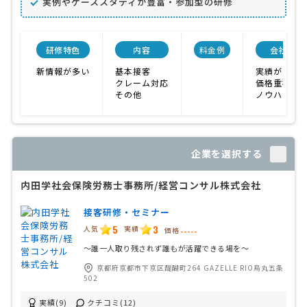
実例やケーススタディが豊富・参加型の研修
研修特色
内容
料金例
会社特色
新情報が多い
基本接客
実績が豊富
クレーム対応
価格重視
その他
ノウハウが
企業を選択する
内田学社会保険労務士事務所/経営コンサル株式会社
接客研修・セミナー
5
3
人気
実績
価格
-----
〜誰一人取り残されず誰もが活躍できる場を〜
京都府京都市下京区醍醐町264 GAZELLE RIO烏丸五条
502
実績(9)
クチコミ(12)