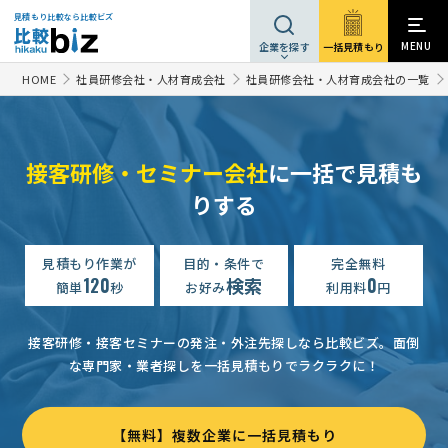
見積もり比較なら比較ビズ
MENU
一括見積もり
企業を探す
HOME
社員研修会社・人材育成会社
社員研修会社・人材育成会社の一覧
接客研修・セミナー会社
に一括で見積も
りする
店舗向け接客・サービス研修の資料請求
予算上限なし
大阪府
【接客・接遇研修】店舗向け接客・サービス研修の資料請求
見積もり作業が
目的・条件で
完全無料
1
120
検索
0
簡単
秒
お好み
利用料
円
【クレーム研修】店舗向け接客・サービス研修の資料請求
15万
【接客接遇・電話対応の基本について】店舗向け接客・サービス研修の資料請求
接客研修・接客セミナーの発注・外注先探しなら比較ビズ。
面倒
な専門家・業者探しを一括見積もりでラクラクに！
【女性の講師希望】店舗向け接客・サービス研修の資料請求
相
店舗向け接客・サービス研修の資料請求
300万円まで
広島県
【無料】複数企業に一括見積もり
接客研修・セミナーの見積もり依頼
予算上限なし
東京都