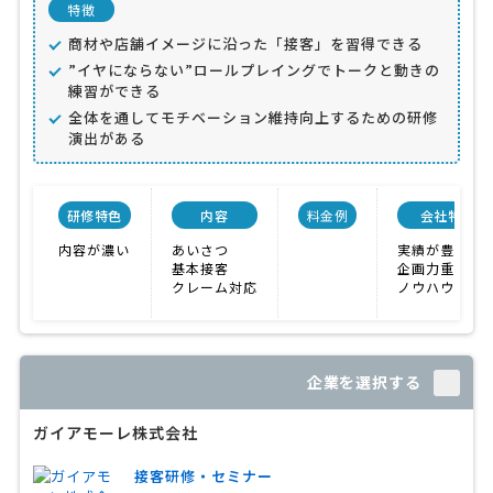
特徴
商材や店舗イメージに沿った「接客」を習得できる
”イヤにならない”ロールプレイングでトークと動きの
練習ができる
全体を通してモチベーション維持向上するための研修
演出がある
研修特色
内容
料金例
会社特色
内容が濃い
あいさつ
実績が豊富
基本接客
企画力重視
クレーム対応
ノウハウが充
企業を選択する
ガイアモーレ株式会社
接客研修・セミナー