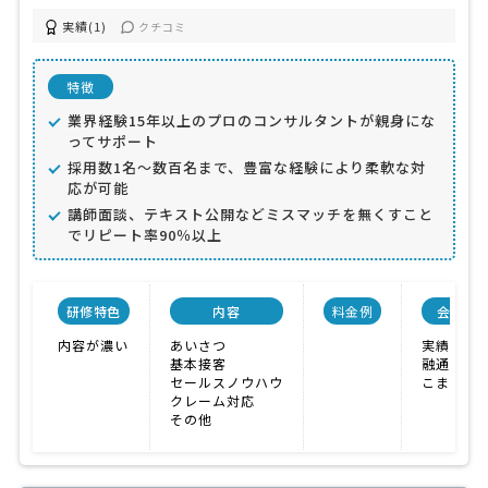
実績(1)
クチコミ
特徴
業界経験15年以上のプロのコンサルタントが親身にな
ってサポート
採用数1名〜数百名まで、豊富な経験により柔軟な対
応が可能
講師面談、テキスト公開などミスマッチを無くすこと
でリピート率90％以上
研修特色
内容
料金例
会社特
内容が濃い
あいさつ
実績が豊
基本接客
融通が利
セールスノウハウ
こまめな
クレーム対応
その他