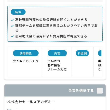
特徴
高校野球強豪校の監督経験を聞くことができる
野球チームを組織に置き換えたわかりやすい内容であ
る
雇用助成金の活用により費用負担が軽減できる
研修特色
内容
料金例
会社
少人数でじっくり
あいさつ
実績が
基本接客
融通が
クレーム対応
こまめ
企業を選択する
株式会社セールスアカデミー