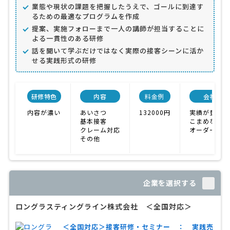
業態や現状の課題を把握したうえで、ゴールに到達す
るための最適なプログラムを作成
提案、実施フォローまで一人の講師が担当することに
よる一貫性のある研修
話を聞いて学ぶだけではなく実際の接客シーンに活か
せる実践形式の研修
研修特色
内容
料金例
会社特色
内容が濃い
あいさつ
132000円
実績が豊富
基本接客
こまめな対応
クレーム対応
オーダーメイ
その他
企業を選択する
ロングラスティングライン株式会社 ＜全国対応＞
＜全国対応＞接客研修・セミナー ： 実践売