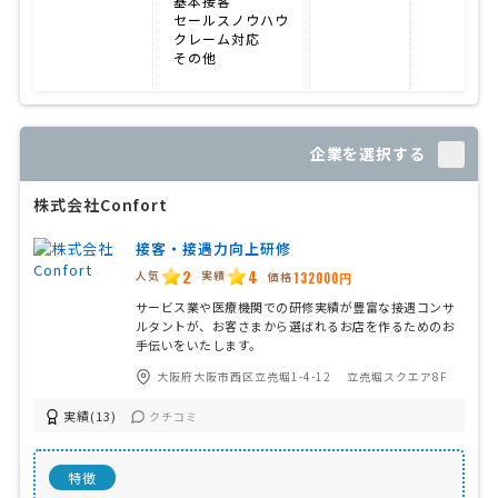
基本接客
セールスノウハウ
クレーム対応
その他
企業を選択する
株式会社Confort
接客・接遇力向上研修
2
4
人気
実績
価格
132000円
サービス業や医療機関での研修実績が豊富な接遇コンサ
ルタントが、お客さまから選ばれるお店を作るためのお
手伝いをいたします。
大阪府大阪市西区立売堀1-4-12 立売堀スクエア8F
実績(13)
クチコミ
特徴