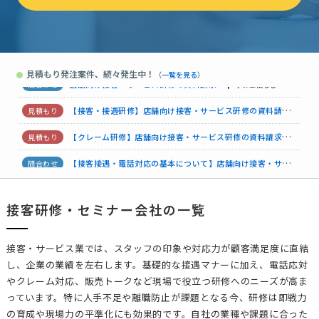
店舗向け接客・サービス研修の資料請求
予算上限なし
東京都
【警備員向け／ホスピタリティ・接遇マナー研修】
予算上限なし
見積もり発注案件、続々発生中！
●
（
一覧を見る
）
店舗向け接客・サービス研修の資料請求
150万円まで
東京都
店舗向け接客・サービス研修の資料請求
予算上限なし
大阪府
【接客・接遇研修】店舗向け接客・サービス研修の資料請求
1
【クレーム研修】店舗向け接客・サービス研修の資料請求
15万
【接客接遇・電話対応の基本について】店舗向け接客・サービス研修の資料請求
接客研修・セミナー会社の一覧
【女性の講師希望】店舗向け接客・サービス研修の資料請求
相
店舗向け接客・サービス研修の資料請求
300万円まで
広島県
接客・サービス業では、スタッフの印象や対応力が顧客満足度に直結
し、企業の業績を左右します。基礎的な接遇マナーに加え、電話応対
やクレーム対応、販売トークなど現場で役立つ研修へのニーズが高ま
っています。特に人手不足や離職防止が課題となる今、研修は即戦力
の育成や現場力の平準化にも効果的です。自社の業種や課題に合った