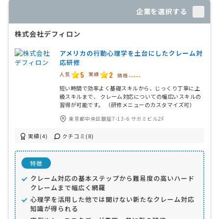
企業を選択する
株式会社デフィロン
アメリカの行動心理学を土台にしたクレーム対
応研修
5
2
人気
実績
価格
-----
短い時間で効率よく基礎スキルから、じっくり丁寧に上
級スキルまで、 クレーム対応についての幅広いスキルの
習得が可能です。 （研修メニューのカスタマイズ可）
東京都中央区銀座7-13-6 サガミビル2F
実績(4)
クチコミ(8)
特徴
クレーム対応の基本ステップから難易度の高いハード
クレームまで幅広く網羅
心理学を活用した他では聞けない新たなクレーム対応
知識が得られる