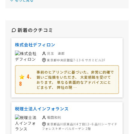
新着のクチコミ
株式会社デフィロン
児玉 達郎
東京都中央区銀座7-13-6 サガミビル2F
事前のヒアリングに基づいた、非常に的確で
4.
鋭いご指摘をいただき、 大変感銘を受けて
おります。 単なる表面的なアドバイスにと
8
どまらず、 弊社の現 …
税理士法人インフォランス
堀田和則
東京都品川区東品川4丁目12−6 品川シーサイド
フォレストオーバルガーデン 2階