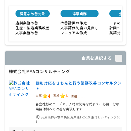
得意な改善対象
得意業務
会社特
店舗業務改善
改善計画の策定
こまめな対
生産・製造業務改善
人事評価制度の見直し
計画〜実施
人事業務改善
マニュアル作成
英語対応化
企業を選択する
株式会社MYAコンサルティング
個別対応をきちんと行う業務改善コンサルタン
ト
4
4
人気
実績
価格
-----
各会社様のニーズや、人材状況等を踏まえ、必要十分な
業務体制への改善を実現します
兵庫県神戸市中央区海岸通1-2-19 東洋ビルディング60
1