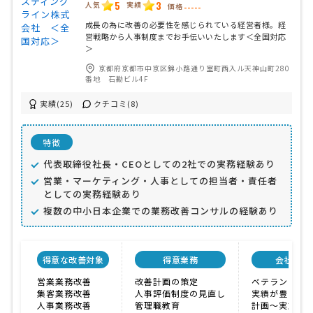
5
3
人気
実績
価格
-----
成長の為に改善の必要性を感じられている経営者様。経
営戦略から人事制度までお手伝いいたします＜全国対応
＞
京都府京都市中京区錦小路通り室町西入ル天神山町280
番地 石勘ビル4F
実績(25)
クチコミ(8)
特徴
代表取締役社長・CEOとしての2社での実務経験あり
営業・マーケティング・人事としての担当者・責任者
としての実務経験あり
複数の中小日本企業での業務改善コンサルの経験あり
得意な改善対象
得意業務
会社特色
営業業務改善
改善計画の策定
ベテラン
集客業務改善
人事評価制度の見直し
実績が豊富
人事業務改善
管理職教育
計画〜実施ま