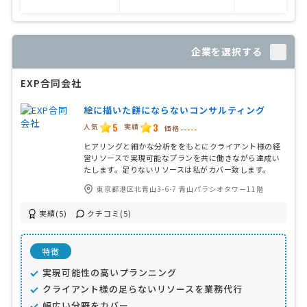
企業を選択する
EXP合同会社
絵に描いた餅にならないコンサルティング
5
3
人気
実績
価格
-----
ヒアリングと細かな分析ををもとにクライアント様の経
営リソースで実現可能なプランを共に働きながら達成い
たします。足りないリソースは私がカバー致します。
東京都港区北青山3-6-7 青山パラシオタワー11階
実績(5)
クチコミ(5)
特徴
実現可能性の高いプランニング
クライアント様の足らないリソースを業務代行
幅広い分野をカバー