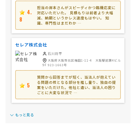
担当の岸本さんがスピーディかつ臨機応変に
4.
対応いただいた。 見積もりは前者より大幅
減、納期というかレス速度もはやい。 知
8
識、専門性はまだわか …
セレア株式会社
石川将平
大阪府大阪市北区梅田1-11-4 大阪駅前第4ビル
9F 923-1663号
質問から回答までが短く、当法人が抱えてい
る問題の核となる部分を推し量り、独自の提
5
案をいただけた。他社と違い、当法人の困り
ごとに大変な状況で …
もっと見る