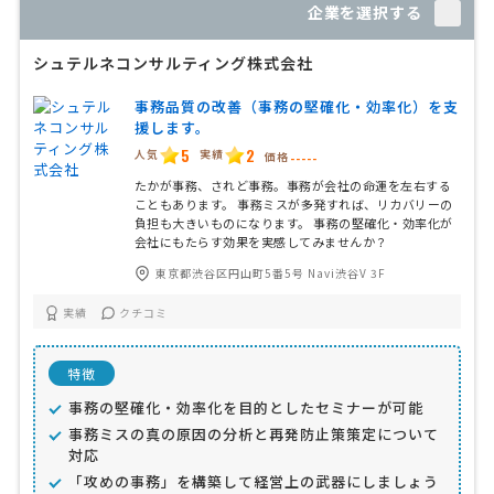
企業を選択する
シュテルネコンサルティング株式会社
事務品質の改善（事務の堅確化・効率化）を支
援します。
5
2
人気
実績
価格
-----
たかが事務、されど事務。事務が会社の命運を左右する
こともあります。 事務ミスが多発すれば、リカバリーの
負担も大きいものになります。 事務の堅確化・効率化が
会社にもたらす効果を実感してみませんか？
東京都渋谷区円山町5番5号 Navi渋谷V 3F
実績
クチコミ
特徴
事務の堅確化・効率化を目的としたセミナーが可能
事務ミスの真の原因の分析と再発防止策策定について
対応
「攻めの事務」を構築して経営上の武器にしましょう