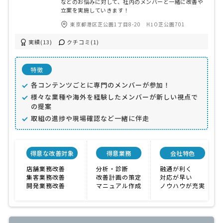
などのお悩みに対して、社内のメンバーと一緒に改善や
立案を実施していきます！
東京都港区芝公園1丁目8-20 H1O芝公園701
実績(13)
クチコミ(1)
特徴
各コンテンツごとに専門のメンバーが参加！
様々な業種や海外を経験したメンバーが新しい視点で
の提案
取組の進捗や現場確認など一緒に伴走
得意な改善対象
得意業務
会社特色
店舗業務改善
分析・診断
融通が利く
集客業務改善
改善計画の策定
対応が早い
開発業務改善
マニュアル作成
ノウハウが充実