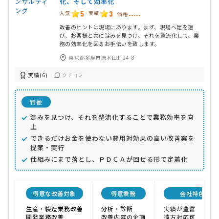
化、そして効率化
5
3
人気
実績
価格
-----
改善のヒントは現場にあります。まず、現場へ足を運
び、お客様と共に淀みを見つけ、それを整流化して、業
務の効率化を図るお手伝いを致します。
東京都多摩市唐木田1-24-8
実績(6)
クチコミ
特徴
淀みを見つけ、それを整流化することで業務効率を向
上
できるだけお金を使わない費用対効果の高い改善案を
提案・実行
仕組みにまで落とし、ＰＤＣＡが回せる形で定着化
得意な改善対象
得意業務
会社特色
生産・製造業務改善
分析・診断
実績が豊富
開発業務改善
改善内容の企画
遠方対応可