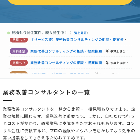
業務改善コンサルティングの相談・提案依頼
5000万円まで
業務改善コンサルティングの相談・提案依頼
予算上限なし
福
見積もり発注案件、続々発生中！
●
（
一覧を見る
）
業務改善コンサルティングの相談・提案依頼
予算上限なし
東
【サービス業】業務改善コンサルティングの相談・提案依頼
予
業務改善コンサルティングの相談・提案依頼
予算上限なし
静
業務改善コンサルティングの相談・提案依頼
予算上限なし
三
【飲食店サービスマニュアルの作成】
相談して決めたい
東京
業務改善コンサルタントの一覧
業務改善コンサルティングの相談・提案依頼
相談して決めたい
【配信先指定】【管理職教育と営業改善】の相談・提案依頼
月
業務改善コンサルタントを一覧から比較・一括見積もりできます。企
業の規模に関わらず、業務改善は重要です。しかし、自社だけで行う
とコストがかかり、通常業務に支障をきたすおそれもあります。コン
サル会社に依頼すると、プロの経験やノウハウを活かしてより効果の
高い提案をしてもらえるためおすすめです。