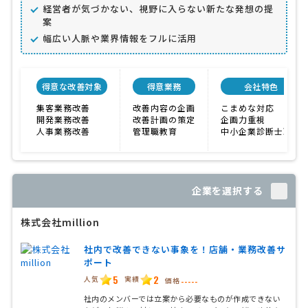
経営者が気づかない、視野に入らない新たな発想の提
案
幅広い人脈や業界情報をフルに活用
得意な改善対象
得意業務
会社特色
集客業務改善
改善内容の企画
こまめな対応
開発業務改善
改善計画の策定
企画力重視
人事業務改善
管理職教育
中小企業診断士取得
企業を選択する
株式会社million
社内で改善できない事象を！店舗・業務改善サ
ポート
5
2
人気
実績
価格
-----
社内のメンバーでは立案から必要なものが作成できない