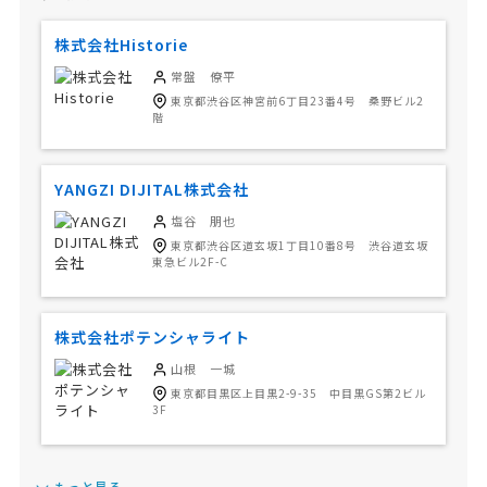
株式会社Historie
常盤 僚平
東京都渋谷区神宮前6丁目23番4号 桑野ビル2
階
YANGZI DIJITAL株式会社
塩谷 朋也
東京都渋谷区道玄坂1丁目10番8号 渋谷道玄坂
東急ビル2F-C
株式会社ポテンシャライト
山根 一城
東京都目黒区上目黒2-9-35 中目黒GS第2ビル
3F
もっと見る