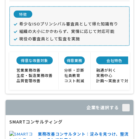
特徴
希少なISOプリンシパル審査員として得た知識有り
組織の大小にかかわらず、実情に応じて対応可能
現役の審査員として監査を実施
得意な改善対象
得意業務
会社特色
営業業務改善
分析・診断
融通が利く
生産・製造業務改善
社員教育
実務中心
品質管理改善
コスト削減
計画〜実施まで対応
企業を選択する
SMARTコンサルティング
業務改善コンサルタント：淀みを見つけ、整流