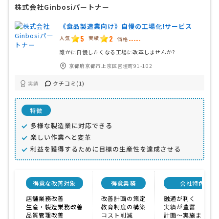
株式会社Ginbosiパートナー
《食品製造業向け》自慢の工場化!サービス
5
2
人気
実績
価格
-----
誰かに自慢したくなる工場に改革しませんか?
京都府京都市上京区宮垣町91-102
クチコミ(1)
実績
特徴
多様な製造業に対応できる
楽しい作業へと変革
利益を獲得するために目標の生産性を達成させる
得意な改善対象
得意業務
会社特色
店舗業務改善
改善計画の策定
融通が利く
生産・製造業務改善
教育制度の構築
実績が豊富
品質管理改善
コスト削減
計画〜実施まで対