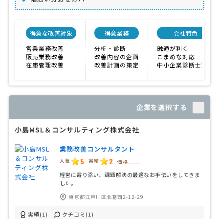
得意な改善対象
得意業務
会社特色
営業業務改善
分析・診断
融通が利く
販売業務改善
改善内容の企画
こまめな対応
在庫管理改善
改善計画の策定
中小企業診断士取得
企業を選択する
小島MSL＆コンサルティング株式会社
業務改善コンサルタント
5
2
人気
実績
価格
-----
経営に寄り添い、課題解決の最適なお手伝いをしてきま
した。
東京都江戸川区北葛西2-12-29
実績(1)
クチコミ(1)