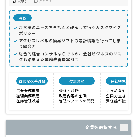
実績(5)
クチコミ
特徴
お客様のニーズをきちんと理解して行うカスタマイズ
ポリシー
アクセスレベルの簡易ソフトの設計構築も行ってしま
う総合力
総合的経営コンサルならではの、会社ビジネスのリス
クも踏まえた業務改善提案能力
得意な改善対象
得意業務
会社特色
営業業務改善
分析・診断
こまめな対応
経理業務改善
改善内容の企画
企画力重視
在庫管理改善
管理システムの開発
責任感が強い
企業を選択する