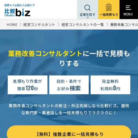
見積もり比較なら比較ビズ
MENU
一括見積もり
企業を探す
HOME
経営コンサルタント
経営コンサルタントの一覧
業務改善コンサ
業務改善コンサルタント
に一括で見積も
りする
【サービス業】業務改善コンサルティングの相談・提案依頼
予
業務改善コンサルティングの相談・提案依頼
見積もり作業が
目的・条件で
完全無料
予算上限なし
静
120
検索
0
簡単
秒
お好み
利用料
円
業務改善コンサルティングの相談・提案依頼
予算上限なし
三
【飲食店サービスマニュアルの作成】
相談して決めたい
東京
業務改善コンサルタントの発注・外注先探しなら比較ビズ。
面倒
な専門家・業者探しを一括見積もりでラクラクに！
業務改善コンサルティングの相談・提案依頼
相談して決めたい
【配信先指定】【管理職教育と営業改善】の相談・提案依頼
月
【無料】複数企業に一括見積もり
【人事業務改善】業務改善コンサルティングの相談・提案依頼