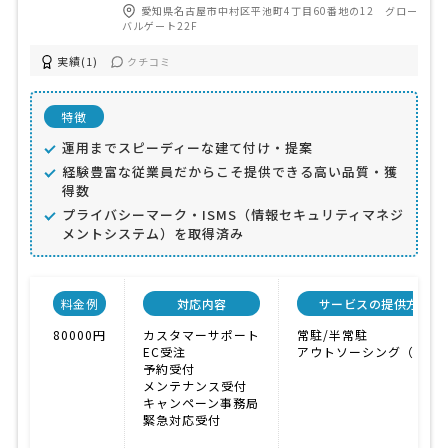
愛知県名古屋市中村区平池町4丁目60番地の12 グロー
バルゲート22F
実績(1)
クチコミ
特徴
運用までスピーディーな建て付け・提案
経験豊富な従業員だからこそ提供できる高い品質・獲
得数
プライバシーマーク・ISMS（情報セキュリティマネジ
メントシステム）を取得済み
料金例
対応内容
サービスの提供方法
80000円
カスタマーサポート
常駐/半常駐
EC受注
アウトソーシング（外注
予約受付
メンテナンス受付
キャンペーン事務局
緊急対応受付