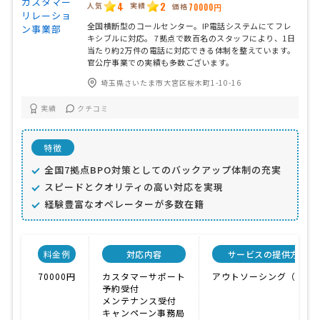
4
2
人気
実績
価格
70000円
全国横断型のコールセンター。IP電話システムにてフレ
キシブルに対応。 7拠点で数百名のスタッフにより、1日
当たり約2万件の電話に対応できる体制を整えています。
官公庁事業での実績も多数ございます。
埼玉県さいたま市大宮区桜木町1-10-16
実績
クチコミ
特徴
全国7拠点BPO対策としてのバックアップ体制の充実
スピードとクオリティの高い対応を実現
経験豊富なオペレーターが多数在籍
料金例
対応内容
サービスの提供方法
70000円
カスタマーサポート
アウトソーシング（外注
予約受付
メンテナンス受付
キャンペーン事務局