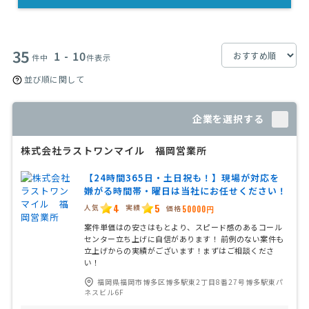
35
1 - 10
件中
件表示
並び順に関して
企業を選択する
株式会社ラストワンマイル 福岡営業所
【24時間365日・土日祝も！】現場が対応を
嫌がる時間帯・曜日は当社にお任せください！
4
5
人気
実績
価格
50000円
案件単価はの安さはもとより、スピード感のあるコール
センター立ち上げに自信があります！ 前例のない案件も
立上げからの実績がございます！まずはご相談くださ
い！
福岡県福岡市博多区博多駅東2丁目8番27号博多駅東パ
ネスビル6F