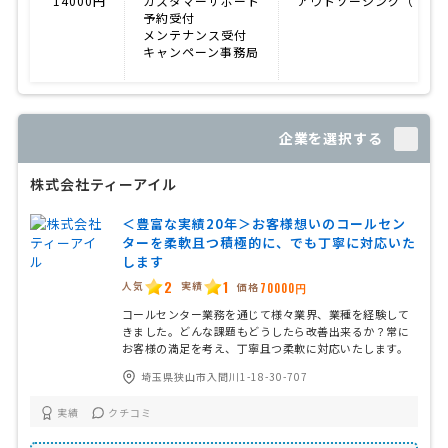
14000円
カスタマーサポート
アウトソーシング（外注
予約受付
メンテナンス受付
キャンペーン事務局
企業を選択する
株式会社ティーアイル
＜豊富な実績20年＞お客様想いのコールセン
ターを柔軟且つ積極的に、でも丁寧に対応いた
します
2
1
人気
実績
価格
70000円
コールセンター業務を通じて様々業界、業種を経験して
きました。どんな課題もどうしたら改善出来るか？常に
お客様の満足を考え、丁寧且つ柔軟に対応いたします。
埼玉県狭山市入間川1-18-30-707
実績
クチコミ