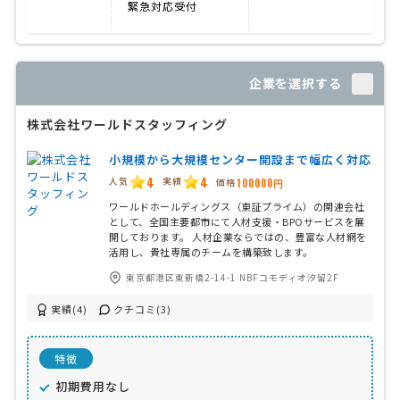
緊急対応受付
企業を選択する
株式会社ワールドスタッフィング
小規模から大規模センター開設まで幅広く対応
4
4
人気
実績
価格
100000円
ワールドホールディングス（東証プライム）の関連会社
として、全国主要都市にて人材支援・BPOサービスを展
開しております。 人材企業ならではの、豊富な人材網を
活用し、貴社専属のチームを構築致します。
東京都港区東新橋2-14-1 NBFコモディオ汐留2F
実績(4)
クチコミ(3)
特徴
初期費用なし