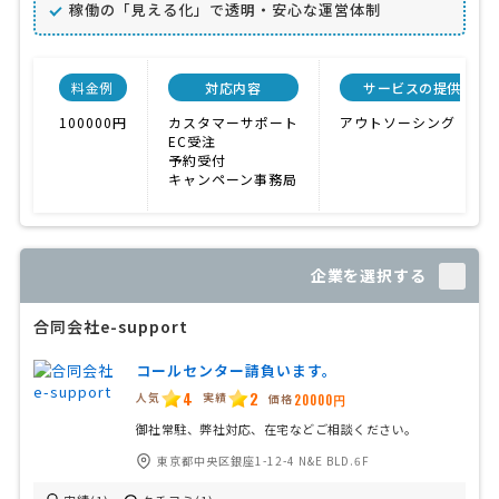
稼働の「見える化」で透明・安心な運営体制
料金例
対応内容
サービスの提供方法
100000円
カスタマーサポート
アウトソーシング（外注
EC受注
予約受付
キャンペーン事務局
企業を選択する
合同会社e-support
コールセンター請負います。
4
2
人気
実績
価格
20000円
御社常駐、弊社対応、在宅などご相談ください。
東京都中央区銀座1-12-4 N&E BLD.6F