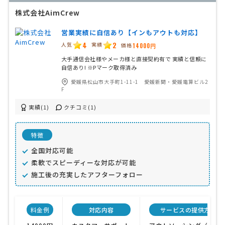
株式会社AimCrew
営業実績に自信あり【インもアウトも対応】
4
2
人気
実績
価格
14000円
大手通信会社様やメーカ様と直接契約有で 実績と信頼に
自信あり! ※Pマーク取得済み
愛媛県松山市大手町1-11-1 愛媛新聞・愛媛電算ビル2
F
実績(1)
クチコミ(1)
特徴
全国対応可能
柔軟でスピーディーな対応が可能
施工後の充実したアフターフォロー
料金例
対応内容
サービスの提供方法