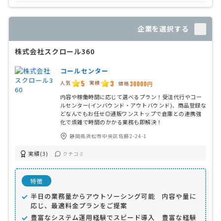
企業を選択する
株式会社スクロール360
コールセンター
5
3
人気
実績
価格
30000円
内容や稼働時間に応じて選べるプラン！受注代行やコー
ルセンター(インバウンド・アウトバウンド)、商品登録な
どなんでもお任せ◎通販ワンストップで倉庫との連携強
化で煩雑で時間のかかる業務も即解決！
静岡県浜松市中央区佐藤2-24-1
実績(3)
クチコミ
特徴
半日の業務量からアウトソーシング可能 内容や量に
応じ、最適料金プランをご提案
豊富なシステム運用経験でスピード導入 豊富な経験