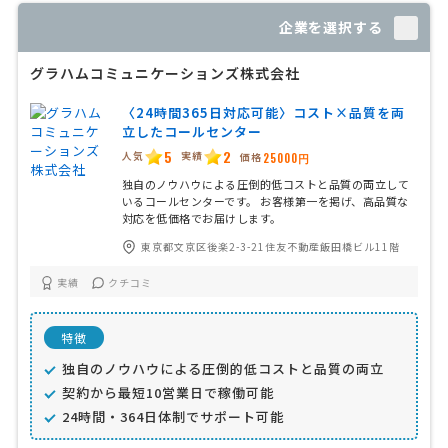
企業を選択する
グラハムコミュニケーションズ株式会社
〈24時間365日対応可能〉コスト×品質を両
立したコールセンター
5
2
人気
実績
価格
25000円
独自のノウハウによる圧倒的低コストと品質の両立して
いるコールセンターです。 お客様第一を掲げ、高品質な
対応を低価格でお届けします。
東京都文京区後楽2-3-21住友不動産飯田橋ビル11階
実績
クチコミ
特徴
独自のノウハウによる圧倒的低コストと品質の両立
契約から最短10営業日で稼働可能
24時間・364日体制でサポート可能