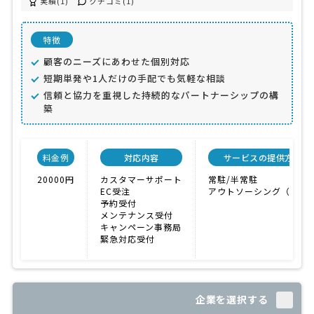
実績(1)
クチコミ(1)
特徴
顧客のニーズにあわせた個別対応
短期単発や1人だけの手配でも気軽な相談
信頼と協力を重視した持続的なパートナーシップの構
築
料金例
対応内容
サービスの提供方法
20000円
カスタマーサポート
常駐/半常駐
EC受注
アウトソーシング（外注
予約受付
メンテナンス受付
キャンペーン事務局
緊急対応受付
企業を選択する