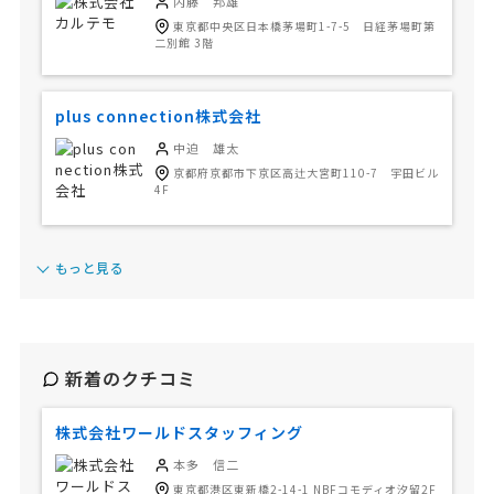
内藤 邦雄
東京都中央区日本橋茅場町1-7-5 日経茅場町第
二別館 3階
plus connection株式会社
中迫 雄太
京都府京都市下京区高辻大宮町110-7 宇田ビル
4F
もっと見る
新着のクチコミ
株式会社ワールドスタッフィング
本多 信二
東京都港区東新橋2-14-1 NBFコモディオ汐留2F