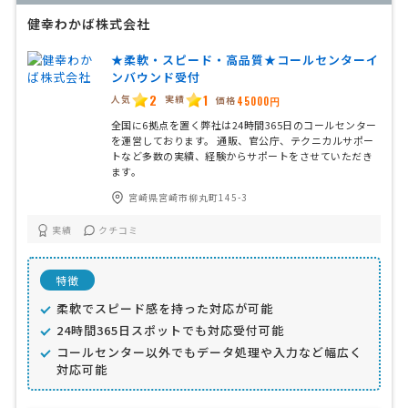
健幸わかば株式会社
★柔軟・スピード・高品質★コールセンターイ
ンバウンド受付
2
1
人気
実績
価格
45000円
全国に6拠点を置く弊社は24時間365日のコールセンター
を運営しております。 通販、官公庁、テクニカルサポー
トなど多数の実績、経験からサポートをさせていただき
ます。
宮崎県宮崎市柳丸町145-3
実績
クチコミ
特徴
柔軟でスピード感を持った対応が可能
24時間365日スポットでも対応受付可能
コールセンター以外でもデータ処理や入力など幅広く
対応可能