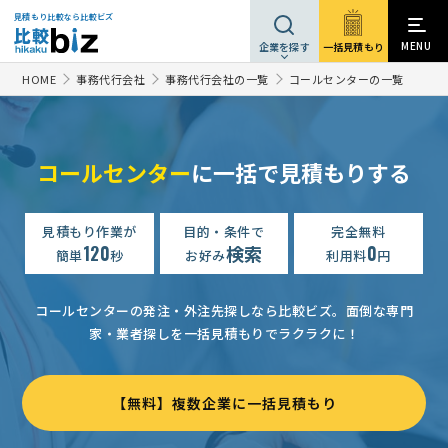
見積もり比較なら比較ビズ
MENU
一括見積もり
企業を探す
HOME
事務代行会社
事務代行会社の一覧
コールセンターの一覧
コールセンター
に一括で見積もりする
コールセンターの見積もり依頼
相談して決めたい
東京都
【メンテナンス受付】コールセンターの見積もり依頼
見積もり作業が
目的・条件で
完全無料
予算上限な
120
検索
0
簡単
秒
お好み
利用料
円
コールセンターの見積もり依頼
月5万円まで
東京都
【キャンペーン事務局】コールセンターの見積もり依頼
50万円
コールセンターの発注・外注先探しなら比較ビズ。
面倒な専門
家・業者探しを一括見積もりでラクラクに！
【EC受注処理・CS代行】月7000件規模
月10万円まで
福岡県
【不動産管理におけるクレーム一時対応】コールセンターの見積もり依頼
【無料】複数企業に一括見積もり
コールセンターの見積もり依頼
相談して決めたい
東京都