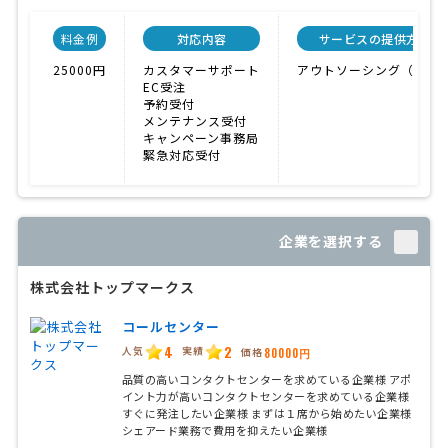
料金例
対応内容
サービスの提供方法
25000円
カスタマーサポート
アウトソーシング（外注
EC受注
予約受付
メンテナンス受付
キャンペーン事務局
緊急対応受付
企業を選択する
株式会社トップマークス
コールセンター
4
2
人気
実績
価格
80000円
品質の高いコンタクトセンターを求めている企業様 アポ
イント力が高いコンタクトセンターを求めている企業様
すぐに発注したい企業様 まずは１席から始めたい企業様
シェアード業務で費用を抑えたい企業様