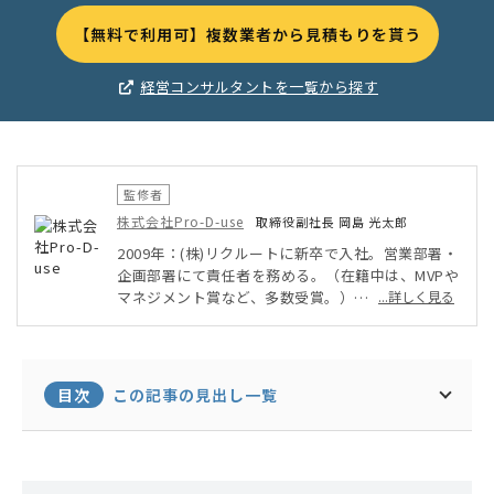
【無料で利用可】複数業者から見積もりを貰う
経営コンサルタントを一覧から探す
監修者
株式会社Pro-D-use
取締役副社長 岡島 光太郎
2009年：(株)リクルートに新卒で入社。営業部署・
企画部署にて責任者を務める。（在籍中は、MVPや
マネジメント賞など、多数受賞。）
...詳しく見る
2013年：(株)データX（旧：フロムスクラッチ）の
創業期に転職。営業や新卒・中途採用の責任者を務
める。
2014年：アソビュー(株)に転職。その後、営業責任
目次
この記事の見出し一覧
者、新規事業責任者、事業企画を歴任。
2015年：(株)Pro-D-useを創業。取締役副社長（現
任）に就任。新規事業の立上げ〜収益化、成果を上
げる営業の仕組み作り、採用〜組織の構築、Webマ