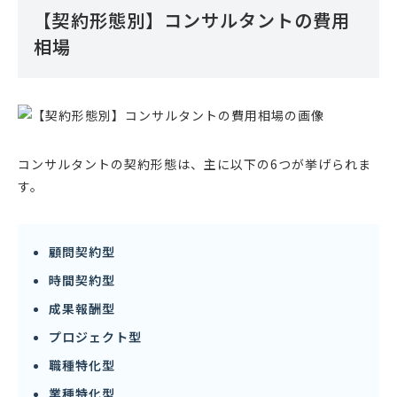
ーケティングを主軸とした売れる仕組み作り、業務
【契約形態別】コンサルタントの費用
システムの導入・運用、融資を中心とした資金調
達〜財務のコンサルティングを得意としている。
相場
また、個人でも中小企業の融資を支援するサービス
「中小企業の融資代行プロ.com」を運営するな
ど、一貫して中小企業を支援することを生業にして
いる。
コンサルタントの契約形態は、主に以下の6つが挙げられま
す。
顧問契約型
時間契約型
成果報酬型
プロジェクト型
職種特化型
業種特化型