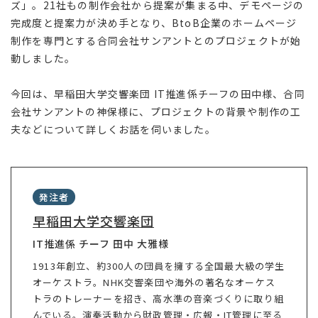
ズ」。21社もの制作会社から提案が集まる中、デモページの
完成度と提案力が決め手となり、BtoB企業のホームページ
制作を専門とする合同会社サンアントとのプロジェクトが始
動しました。
今回は、早稲田大学交響楽団 IT推進係チーフの田中様、合同
会社サンアントの神保様に、プロジェクトの背景や制作の工
夫などについて詳しくお話を伺いました。
発注者
早稲田大学交響楽団
IT推進係 チーフ 田中 大雅様
1913年創立、約300人の団員を擁する全国最大級の学生
オーケストラ。NHK交響楽団や海外の著名なオーケス
トラのトレーナーを招き、高水準の音楽づくりに取り組
んでいる。演奏活動から財政管理・広報・IT管理に至る