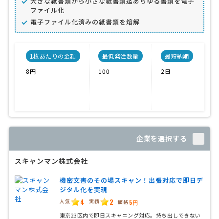
大きな紙書類から小さな紙書類迄あらゆる書類を電子
ファイル化
電子ファイル化済みの紙書類を熔解
1枚あたりの金額
最低発注数量
最短納期
8円
100
2日
溶
企業を選択する
スキャンマン株式会社
機密文書のその場スキャン！出張対応で即日デ
ジタル化を実現
4
2
人気
実績
価格
5円
東京23区内で即日スキャニング対応。持ち出しできない