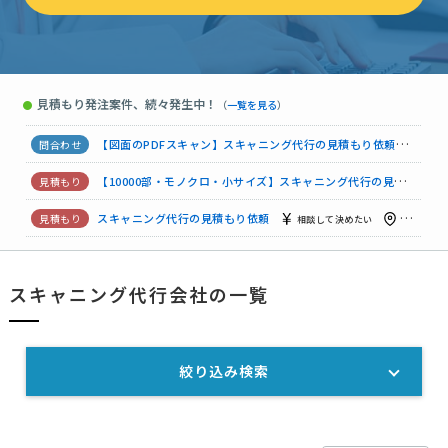
図面約2万ページのスキャニング依頼
相談して決めたい
福岡県
スキャニング代行の見積もり依頼
相談して決めたい
大阪府
見積もり発注案件、続々発生中！
●
（
一覧を見る
）
【診療点数早見表のPDF化】スキャニング代行の見積もり依頼
【図面のPDFスキャン】スキャニング代行の見積もり依頼
相談
【10000部・モノクロ・小サイズ】スキャニング代行の見積もり依頼
スキャニング代行の見積もり依頼
相談して決めたい
東京都
【配信先指定】スキャニング代行の見積もり依頼
相談して決めたい
スキャニング代行会社の一覧
【研究資料のPDF化】スキャニング代行の見積もり依頼
相談し
【A4サイズ・31箱】スキャニング代行の見積もり依頼
相談して
絞り込み検索