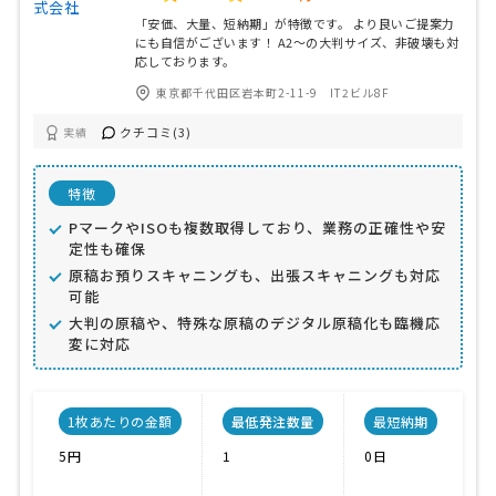
「安価、大量、短納期」が特徴です。 より良いご提案力
にも自信がございます！ A2〜の大判サイズ、非破壊も対
応しております。
東京都千代田区岩本町2-11-9 IT2ビル8F
クチコミ(3)
実績
特徴
PマークやISOも複数取得しており、業務の正確性や安
定性も確保
原稿お預りスキャニングも、出張スキャニングも対応
可能
大判の原稿や、特殊な原稿のデジタル原稿化も臨機応
変に対応
1枚あたりの金額
最低発注数量
最短納期
5円
1
0日
P
IS
IS