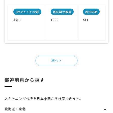
1枚あたりの金額
最低発注数量
最短納期
30円
1000
5日
P
IS
溶
>
都道府県から探す
スキャニング代行を日本全国から検索できます。
北海道・東北