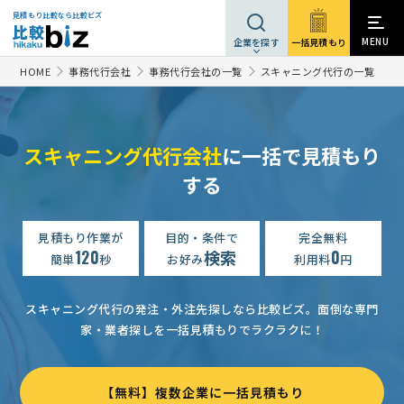
見積もり比較なら比較ビズ
MENU
一括見積もり
企業を探す
HOME
事務代行会社
事務代行会社の一覧
スキャニング代行の一覧
スキャニング代行会社
に一括で見積もり
する
【図面のPDFスキャン】スキャニング代行の見積もり依頼
相談
【10000部・モノクロ・小サイズ】スキャニング代行の見積もり依頼
見積もり作業が
目的・条件で
完全無料
120
検索
0
簡単
秒
お好み
利用料
円
スキャニング代行の見積もり依頼
相談して決めたい
東京都
【配信先指定】スキャニング代行の見積もり依頼
相談して決めたい
スキャニング代行の発注・外注先探しなら比較ビズ。
面倒な専門
家・業者探しを一括見積もりでラクラクに！
【研究資料のPDF化】スキャニング代行の見積もり依頼
相談し
【A4サイズ・31箱】スキャニング代行の見積もり依頼
相談して
【無料】複数企業に一括見積もり
【87冊の戦前日記を非破壊保存】スキャン依頼
相談して決めたい