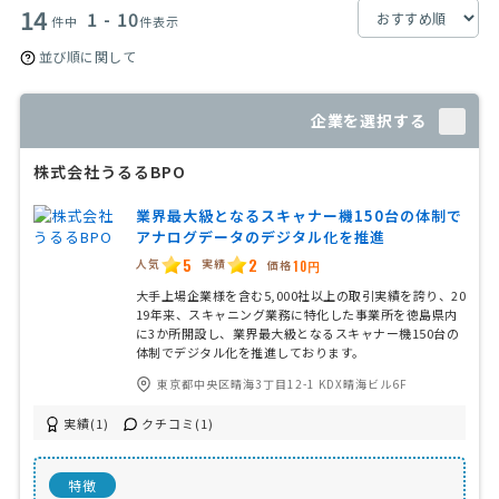
14
1 - 10
件中
件表示
並び順に関して
企業を選択する
株式会社うるるBPO
業界最大級となるスキャナー機150台の体制で
アナログデータのデジタル化を推進
5
2
人気
実績
価格
10円
大手上場企業様を含む5,000社以上の取引実績を誇り、20
19年来、スキャニング業務に特化した事業所を徳島県内
に3か所開設し、業界最大級となるスキャナー機150台の
体制でデジタル化を推進しております。
東京都中央区晴海3丁目12-1 KDX晴海ビル6F
実績(1)
クチコミ(1)
特徴