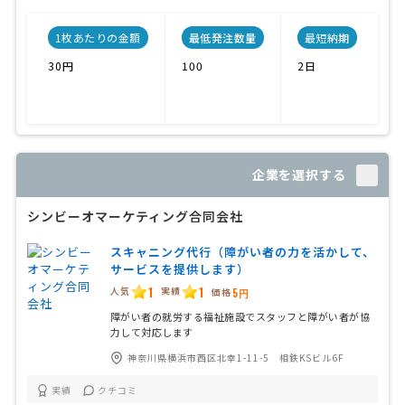
1枚あたりの金額
最低発注数量
最短納期
30円
100
2日
企業を選択する
シンビーオマーケティング合同会社
スキャニング代行（障がい者の力を活かして、
サービスを提供します）
1
1
人気
実績
価格
5円
障がい者の就労する福祉施設でスタッフと障がい者が協
力して対応します
神奈川県横浜市西区北幸1-11-5 相鉄KSビル6F
実績
クチコミ