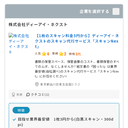
企業を選択する
株式会社ディーアイ・ネクスト
【1枚のスキャン料金3円から】ディーアイ・ネ
クストのスキャン代行サービス「スキャンNex
t」
4
2
人気
実績
価格
3円
書類の保管スペース、保管倉庫のコスト、書類保管のすべ
てのムダ、なくしませんか? 紙文書の『困った!』は業界
最安値(自社調べ)のスキャン代行サービス「スキャンNex
t」にお任せください!
東京都品川区東五反田2-3-2
クチコミ(1)
実績
特徴
目指せ業界最安値 1枚3円から(白黒スキャン・300d
pi)