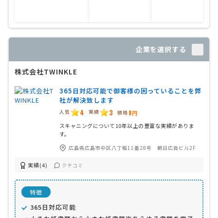
溶
企業を選択する
株式会社TWINKLE
365日対応可能で御客様の困っていることを弊
社が解決致します
4
3
人気
実績
価格
8円
スキャニングについて10年以上の豊富な実績がありま
す。
広島県広島市中区八丁堀11番28号 朝日広告ビル2F
実績(4)
クチコミ
特徴
365日対応可能