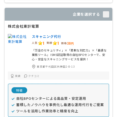
企業を選択する
株式会社東計電算
スキャニング代行
1
1
人気
実績
価格
30円
「万全のセキュリティ」×「柔軟な対応力」×「最適な
業務ツール」 ISMS認証取得の自社BPOセンターで、安
心・安全なスキャニングサービスを提供！
東京都千代田区外神田2-8-13
実績
クチコミ
特徴
自社BPOセンターによる高品質・安定運用
蓄積したノウハウを事例化し最適な運用代行をご提案
ツールを活用し作業効率と精度を向上