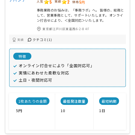
5
2
人気
実績
価格
5円
事務業務のお悩みは、「事務ラボ」へ。 皆様の、総務と
して、営業事務として、サポートいたします。 オンライ
ン打合せにより、＜全国対応＞いたします。
東京都江戸川区東葛西6-2-8 4F
クチコミ(1)
実績
特徴
オンライン打合せにより「全国対応可」
実情にあわせた柔軟な対応
土日・夜間対応可
1枚あたりの金額
最低発注数量
最短納期
5円
10
1日