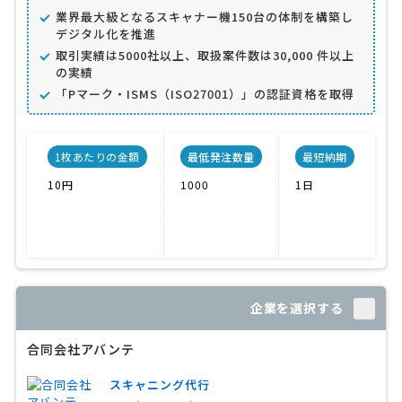
業界最大級となるスキャナー機150台の体制を構築し
デジタル化を推進
取引実績は5000社以上、取扱案件数は30,000 件以上
の実績
「Pマーク・ISMS（ISO27001）」の認証資格を取得
1枚あたりの金額
最低発注数量
最短納期
10円
1000
1日
P
IS
企業を選択する
合同会社アバンテ
スキャニング代行