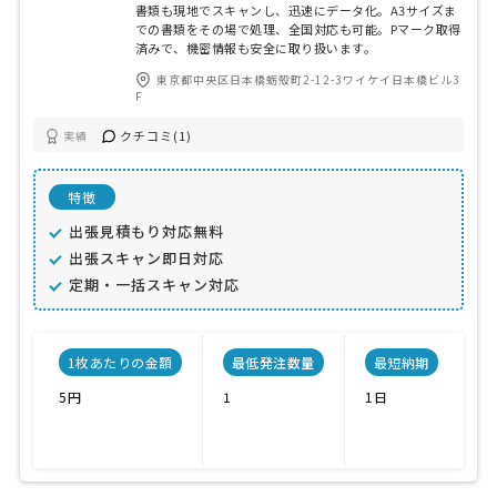
書類も現地でスキャンし、迅速にデータ化。A3サイズま
での書類をその場で処理、全国対応も可能。Pマーク取得
済みで、機密情報も安全に取り扱います。
東京都中央区日本橋蛎殻町2-12-3ワイケイ日本橋ビル3
F
クチコミ(1)
実績
特徴
出張見積もり対応無料
出張スキャン即日対応
定期・一括スキャン対応
1枚あたりの金額
最低発注数量
最短納期
5円
1
1日
P