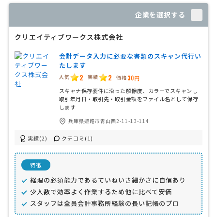
企業を選択する
クリエイティブワークス株式会社
会計データ入力に必要な書類のスキャン代行い
たします
2
2
人気
実績
価格
30円
スキャナ保存要件に沿った解像度、カラーでスキャンし
取引年月日・取引先・取引金額をファイル名として保存
します
兵庫県姫路市青山西2-11-13-114
実績(2)
クチコミ(1)
特徴
経理の必須能力であるていねいさ細かさに自信あり
少人数で効率よく作業するため他に比べて安価
スタッフは全員会計事務所経験の長い記帳のプロ