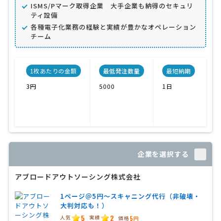
ISMS/Pマーク取得企業 大手企業も納得のセキュリ
ティ設備
各種電子化業務の経験と実績が豊かなオペレーション
チーム
1枚あたりの金額
最低発注数量
最短納期
3円
5000
1日
P
IS
IS
溶
企業を選択する
アブロードアウトソーシング株式会社
1ページ＠5円〜スキャニング代行（非破壊・
大判対応も！）
5
2
人気
実績
価格
5円