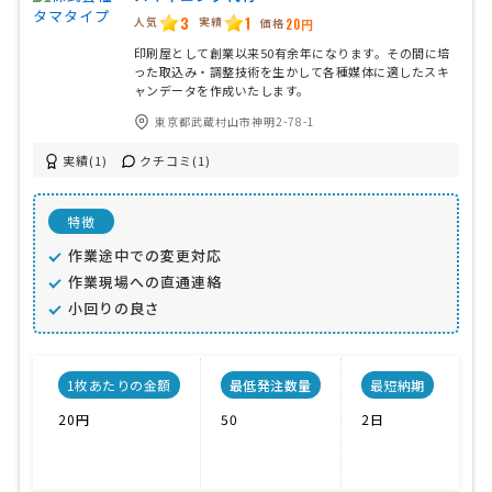
3
1
人気
実績
価格
20円
印刷屋として創業以来50有余年になります。その間に培
った取込み・調整技術を生かして各種媒体に適したスキ
ャンデータを作成いたします。
東京都武蔵村山市神明2-78-1
実績(1)
クチコミ(1)
特徴
作業途中での変更対応
作業現場への直通連絡
小回りの良さ
1枚あたりの金額
最低発注数量
最短納期
20円
50
2日