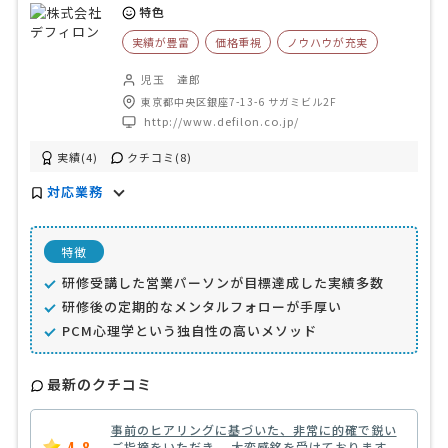
特色
実績が豊富
価格重視
ノウハウが充実
児玉 達郎
東京都中央区銀座7-13-6 サガミビル2F
http://www.defilon.co.jp/
実績(4)
クチコミ(8)
対応業務
特徴
研修受講した営業パーソンが目標達成した実績多数
研修後の定期的なメンタルフォローが手厚い
PCM心理学という独自性の高いメソッド
最新のクチコミ
事前のヒアリングに基づいた、非常に的確で鋭い
4.8
ご指摘をいただき、 大変感銘を受けております