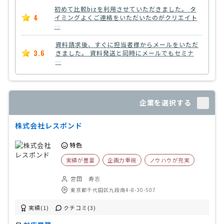
初めて比較bizを利用させていただきました。 タ
4
イミングよくご連絡をいただいたのがクリエイト
…
資料請求後、すぐに担当者様からメールをいただ
3.6
きました。 資料発送と同時にメールでもセミナ
…
企業を選択する
株式会社レスポンド
特色
実績が豊富
企画力重視
ノウハウが充実
宮田 寿志
東京都千代田区九段南4-8-30-507
実績(1)
クチコミ(3)