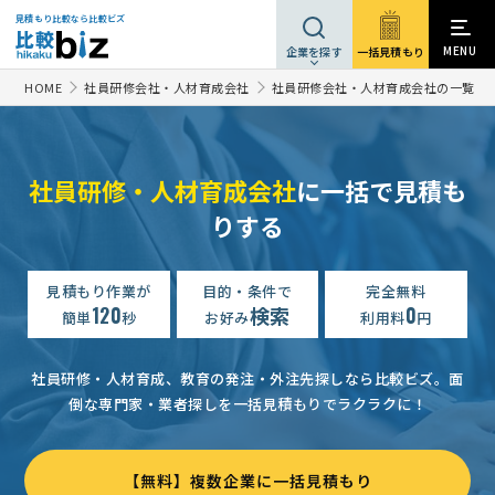
見積もり比較なら比較ビズ
MENU
一括見積もり
企業を探す
HOME
社員研修会社・人材育成会社
社員研修会社・人材育成会社の一覧
社員研修・人材育成会社
に一括で見積も
りする
【新人・ビジネスマナー研修】の見積もり依頼
1万円まで
福
新人・ビジネスマナー研修の資料請求
相談して決めたい
東京
見積もり作業が
目的・条件で
完全無料
120
検索
0
簡単
秒
お好み
利用料
円
人材教育・研修会社への相談・問合せ
相談して決めたい
千葉
技術研修・セミナーの見積もり依頼
相談して決めたい
東京都
社員研修・人材育成、教育の発注・外注先探しなら比較ビズ。
面
倒な専門家・業者探しを一括見積もりでラクラクに！
【対面でのビジネスマナー研修】新人・ビジネスマナー研修の資料請求
【AI活用型研修・実践支援】人材教育・研修会社への相談・問合せ
【無料】複数企業に一括見積もり
【接客接遇・電話対応の基本について】店舗向け接客・サービス研修の資料請求