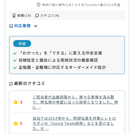
神奈川県川崎市久本1-6-8 BIZcomfort溝の口22号室
実績(19)
クチコミ(4)
対応業務
特徴
「わかった」を「できる」に変える伴走支援
目標設定と面談による実践状況の徹底確認
全階層・全職種に対応するオーダーメイド設計
最新のクチコミ
ご担当者が企画段階から、様々な事情を汲み取
4
り、弊社側の希望に沿った研修となりました。特
に …
当社では2019年から、幹部社員を対象にレトロ
5
モダンの「Good Team研修」などを受けまし
た。せ …