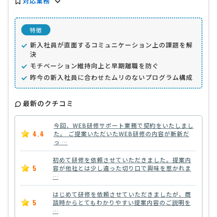
対応業務
特徴
新入社員が直面するコミュニケーション上の課題を解
決
モチベーション維持向上と早期離職を防ぐ
昨今の新入社員に合わせたムリのないプログラム構成
最新のクチコミ
今回、WEB研修サポート業務で契約をいたしまし
4.4
た。 ご提案いただいたWEB研修の内容が斬新だ
っ …
初めて研修を依頼させていただきました。提案内
5
容が他社とは少し違った切り口で興味を惹かれま
…
はじめて研修を依頼させていただきましたが、商
5
談時からとてもわかりやすい提案内容のご説明を
…