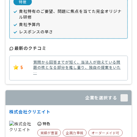
特徴
貴社特有のご要望、問題に焦点を当てた完全オリジナ
ル研修
貴社予算内
レスポンスの早さ
最新のクチコミ
質問から回答までが短く、当法人が抱えている問
5
題の核となる部分を推し量り、独自の提案をいた
…
企業を選択する
株式会社クリエイト
特色
実績が豊富
企画力重視
オーダーメイド可