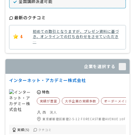
全国講師派遣可能
最新のクチコミ
初めての取引となりますが、プレゼン資料に基づ
4
き、オンラインでの打ち合わせをさせていただき
…
企業を選択する
インターネット・アカデミー株式会社
特色
実績が豊富
大手企業の実績多数
オーダーメイド可
西 洸人
東京都新宿区新宿2-5-12 FORECAST新宿AVENUE 10F
実績(5)
クチコミ