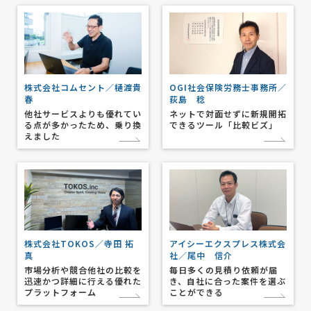
株式会社コムセント／樋渡貴
OGI社会保険労務士事務所／
春
荻島 稔
他社サービスよりも優れてい
ネットで対面せずに新規開拓
る点が多かったため、乗り換
できるツール「比較ビズ」
えました
株式会社TOKOS／寺田 拓
アイシーエクスプレス株式会
真
社／尾中 信介
市場分析や競合他社の比較を
毎日多くの見積り依頼が届
迅速かつ詳細に行える優れた
き、自社に合った案件を選ぶ
プラットフォーム
ことができる