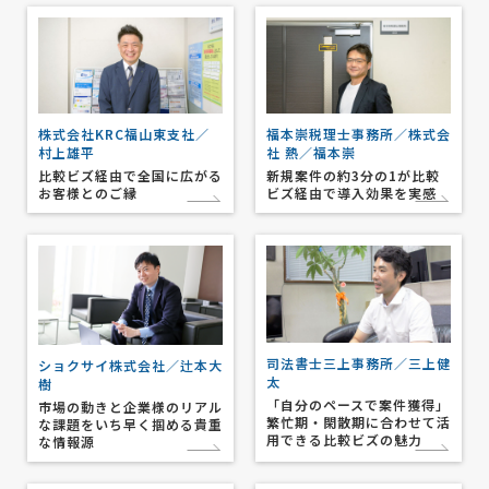
株式会社KRC福山東支社／
福本崇税理士事務所／株式会
村上雄平
社 熱／福本崇
比較ビズ経由で全国に広がる
新規案件の約3分の1が比較
お客様とのご縁
ビズ経由で導入効果を実感
司法書士三上事務所／三上健
ショクサイ株式会社／辻本大
太
樹
「自分のペースで案件獲得」
市場の動きと企業様のリアル
繁忙期・閑散期に合わせて活
な課題をいち早く掴める貴重
用できる比較ビズの魅力
な情報源