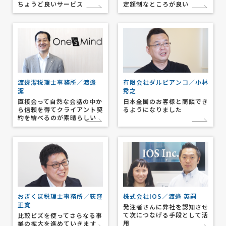
ちょうど良いサービス
定額制なところが良い
渡邊潔税理士事務所／渡邊
有限会社ダルビアンコ／小林
潔
秀之
直接会って自然な会話の中か
日本全国のお客様と商談でき
ら信頼を得てクライアント契
るようになりました
約を結べるのが素晴らしい
おぎくぼ税理士事務所／荻窪
株式会社IOS／渡邉 英嗣
正寛
発注者さんに弊社を認知させ
て次につなげる手段として活
比較ビズを使ってさらなる事
用
業の拡大を進めていきます