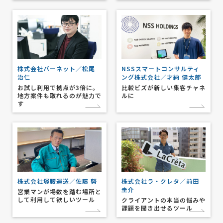
株式会社バーネット／松尾
NSSスマートコンサルティ
治仁
ング株式会社／才納 健太郎
お試し利用で拠点が3倍に。
比較ビズが新しい集客チャネ
地方案件も取れるのが魅力で
ルに
す
株式会社塚腰運送／佐藤 努
株式会社ラ・クレタ／前田
圭介
営業マンが場数を踏む場所と
して利用して欲しいツール
クライアントの本当の悩みや
課題を聞き出せるツール