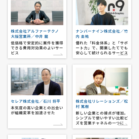
株式会社アルファーテクノ
ナンバーナイン株式会社／竹
大阪営業所／中井 龍
内 圭祐
低価格で安定的に案件を獲得
優れた「料金体系」と「サポ
できる費用対効果のよいサー
ート力」で、開業したてでも
ビス
安心して続けられるサービス
セレア株式会社／石川 将平
株式会社リレーションズ／松
村 篤樹
本気度の高い企業との出会い
が組織変革を加速させた
新しい企業との接点が増加。
シンプルで使いやすい比較ビ
ズを営業チャネルの一つに