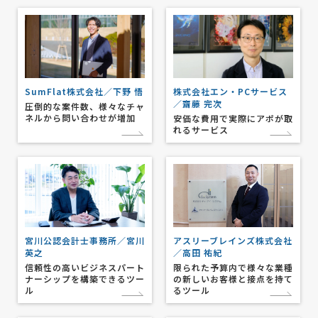
SumFlat株式会社／下野 悟
株式会社エン・PCサービス
／齋藤 完次
圧倒的な案件数、様々なチャ
ネルから問い合わせが増加
安価な費用で実際にアポが取
れるサービス
宮川公認会計士事務所／宮川
アスリーブレインズ株式会社
英之
／高田 祐紀
信頼性の高いビジネスパート
限られた予算内で様々な業種
ナーシップを構築できるツー
の新しいお客様と接点を持て
ル
るツール