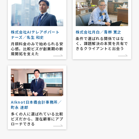
株式会社月白／青栁 寛之
株式会社AIテレアポパート
ナーズ／名生 和史
条件で選ばれる関係ではな
く、課題解決の本質を共有で
月額料金のみで始められる安
きるクライアントと出会う
心感。比較ビズが創業期の新
規開拓を支えた
AIknot日本橋会計事務所／
町永 達郎
多くの人に選ばれている比較
ビズだから、潜在顧客にアプ
ローチできる