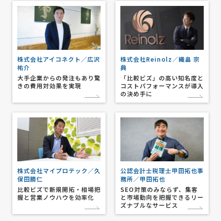
株式会社アイコネクト／広沢
株式会社Reinolz／織畠 宗
祐介
典
大手企業からの発注もあり驚
「比較ビズ」の高い知名度と
きの費用対効果を実現
コストパフォーマンスが導入
の決め手に
株式会社マイプロテック／久
公認会計士税理士甲田拓也事
保田勝仁
務所／甲田拓也
比較ビズで新規開拓・相場把
SEO対策のみならず、集客
握と営業ノウハウを効率化
と市場動向を把握できるリー
ズナブルなサービス