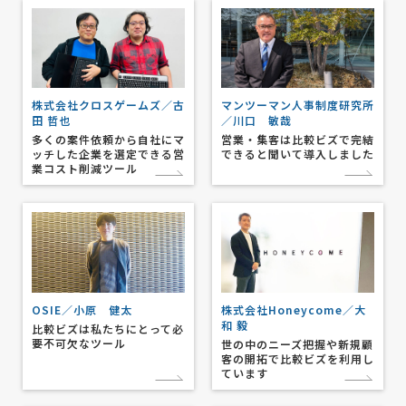
株式会社クロスゲームズ／古
マンツーマン人事制度研究所
田 哲也
／川口 敏哉
多くの案件依頼から自社にマ
営業・集客は比較ビズで完結
ッチした企業を選定できる営
できると聞いて導入しました
業コスト削減ツール
OSIE／小原 健太
株式会社Honeycome／大
和 毅
比較ビズは私たちにとって必
要不可欠なツール
世の中のニーズ把握や新規顧
客の開拓で比較ビズを利用し
ています