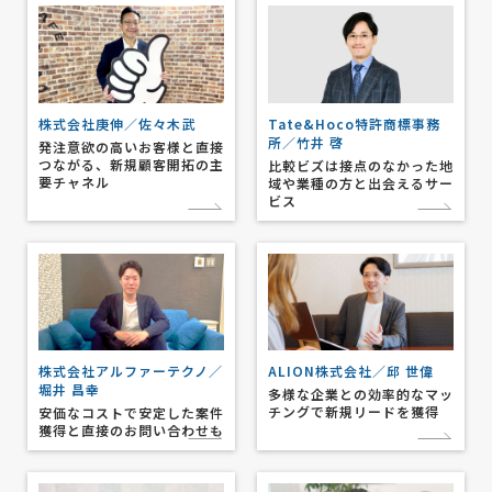
株式会社庚伸／佐々木武
Tate&Hoco特許商標事務
所／竹井 啓
発注意欲の高いお客様と直接
つながる、新規顧客開拓の主
比較ビズは接点のなかった地
要チャネル
域や業種の方と出会えるサー
ビス
株式会社アルファーテクノ／
ALION株式会社／邱 世偉
堀井 昌幸
多様な企業との効率的なマッ
チングで新規リードを獲得
安価なコストで安定した案件
獲得と直接のお問い合わせも