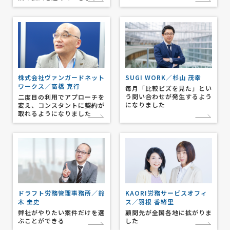
株式会社ヴァンガードネット
SUGI WORK／杉山 茂幸
ワークス／高橋 克行
毎月「比較ビズを見た」とい
う問い合わせが発生するよう
二度目の利用でアプローチを
になりました
変え、コンスタントに契約が
取れるようになりました
ドラフト労務管理事務所／鈴
KAORI労務サービスオフィ
木 圭史
ス／羽根 香緒里
弊社がやりたい案件だけを選
顧問先が全国各地に拡がりま
ぶことができる
した