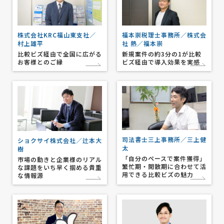
株式会社KRC福山東支社／
福本崇税理士事務所／株式会
村上雄平
社 熱／福本崇
比較ビズ経由で全国に広がる
新規案件の約3分の1が比較
お客様とのご縁
ビズ経由で導入効果を実感
司法書士三上事務所／三上健
ショクサイ株式会社／辻本大
太
樹
「自分のペースで案件獲得」
市場の動きと企業様のリアル
繁忙期・閑散期に合わせて活
な課題をいち早く掴める貴重
用できる比較ビズの魅力
な情報源