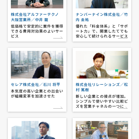
株式会社アルファーテクノ
ナンバーナイン株式会社／竹
大阪営業所／中井 龍
内 圭祐
低価格で安定的に案件を獲得
優れた「料金体系」と「サポ
できる費用対効果のよいサー
ート力」で、開業したてでも
ビス
安心して続けられるサービス
セレア株式会社／石川 将平
株式会社リレーションズ／松
村 篤樹
本気度の高い企業との出会い
が組織変革を加速させた
新しい企業との接点が増加。
シンプルで使いやすい比較ビ
ズを営業チャネルの一つに