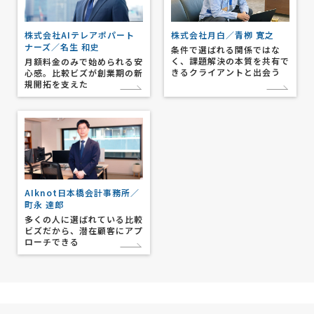
株式会社月白／青栁 寛之
株式会社AIテレアポパート
ナーズ／名生 和史
条件で選ばれる関係ではな
く、課題解決の本質を共有で
月額料金のみで始められる安
きるクライアントと出会う
心感。比較ビズが創業期の新
規開拓を支えた
AIknot日本橋会計事務所／
町永 達郎
多くの人に選ばれている比較
ビズだから、潜在顧客にアプ
ローチできる