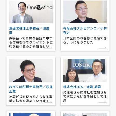
渡邊潔税理士事務所／渡邊
有限会社ダルビアンコ／小林
潔
秀之
直接会って自然な会話の中か
日本全国のお客様と商談でき
ら信頼を得てクライアント契
るようになりました
約を結べるのが素晴らしい
おぎくぼ税理士事務所／荻窪
株式会社IOS／渡邉 英嗣
正寛
発注者さんに弊社を認知させ
て次につなげる手段として活
比較ビズを使ってさらなる事
用
業の拡大を進めていきます