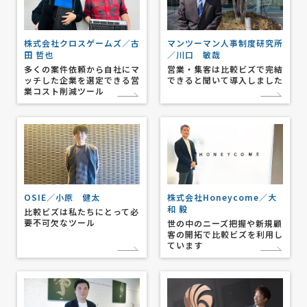
株式会社クロスゲームズ／古
マンツーマン人事制度研究所
田 哲也
／川口 敏哉
多くの案件依頼から自社にマ
営業・集客は比較ビズで完結
ッチした企業を選定できる営
できると聞いて導入しました
業コスト削減ツール
OSIE／小原 健太
株式会社Honeycome／大
和 毅
比較ビズは私たちにとって必
要不可欠なツール
世の中のニーズ把握や新規顧
客の開拓で比較ビズを利用し
ています