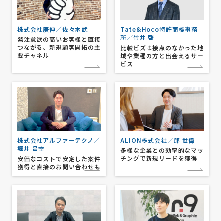
株式会社庚伸／佐々木武
Tate&Hoco特許商標事務
所／竹井 啓
発注意欲の高いお客様と直接
つながる、新規顧客開拓の主
比較ビズは接点のなかった地
要チャネル
域や業種の方と出会えるサー
ビス
株式会社アルファーテクノ／
ALION株式会社／邱 世偉
堀井 昌幸
多様な企業との効率的なマッ
チングで新規リードを獲得
安価なコストで安定した案件
獲得と直接のお問い合わせも