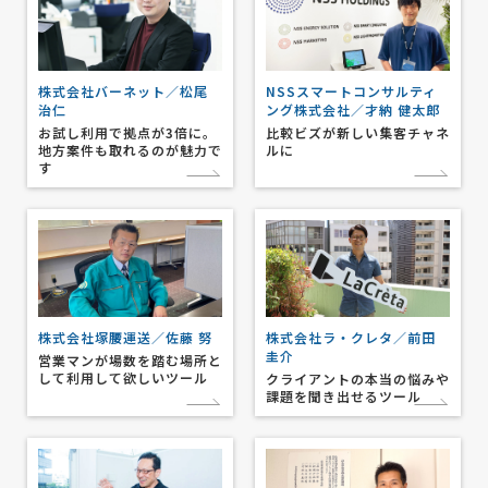
株式会社バーネット／松尾
NSSスマートコンサルティ
治仁
ング株式会社／才納 健太郎
お試し利用で拠点が3倍に。
比較ビズが新しい集客チャネ
地方案件も取れるのが魅力で
ルに
す
株式会社塚腰運送／佐藤 努
株式会社ラ・クレタ／前田
圭介
営業マンが場数を踏む場所と
して利用して欲しいツール
クライアントの本当の悩みや
課題を聞き出せるツール