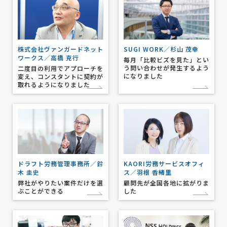
株式会社ヴァンガードネット
SUGI WORK／杉山 茂幸
ワークス／高橋 克行
毎月「比較ビズを見た」とい
う問い合わせが発生するよう
二度目の利用でアプローチを
になりました
変え、コンスタントに契約が
取れるようになりました
ドラフト労務管理事務所／鈴
KAORI労務サービスオフィ
木 圭史
ス／羽根 香緒里
弊社がやりたい案件だけを選
顧問先が全国各地に拡がりま
ぶことができる
した