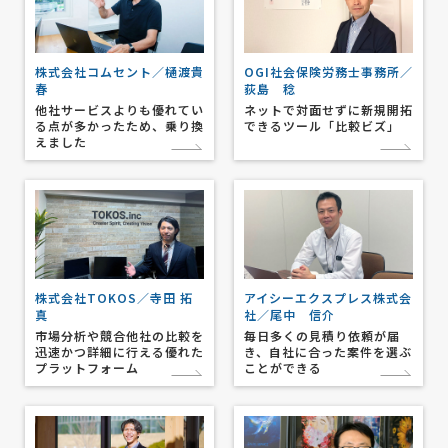
株式会社コムセント／樋渡貴
OGI社会保険労務士事務所／
春
荻島 稔
他社サービスよりも優れてい
ネットで対面せずに新規開拓
る点が多かったため、乗り換
できるツール「比較ビズ」
えました
株式会社TOKOS／寺田 拓
アイシーエクスプレス株式会
真
社／尾中 信介
市場分析や競合他社の比較を
毎日多くの見積り依頼が届
迅速かつ詳細に行える優れた
き、自社に合った案件を選ぶ
プラットフォーム
ことができる