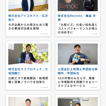
株式会社アイコネクト／広沢
株式会社Reinolz／織畠 宗
祐介
典
大手企業からの発注もあり驚
「比較ビズ」の高い知名度と
きの費用対効果を実現
コストパフォーマンスが導入
の決め手に
株式会社マイプロテック／久
公認会計士税理士甲田拓也事
保田勝仁
務所／甲田拓也
比較ビズで新規開拓・相場把
SEO対策のみならず、集客
握と営業ノウハウを効率化
と市場動向を把握できるリー
ズナブルなサービス