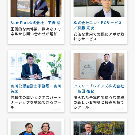
SumFlat株式会社／下野 悟
株式会社エン・PCサービス
／齋藤 完次
圧倒的な案件数、様々なチャ
ネルから問い合わせが増加
安価な費用で実際にアポが取
れるサービス
宮川公認会計士事務所／宮川
アスリーブレインズ株式会社
英之
／高田 祐紀
信頼性の高いビジネスパート
限られた予算内で様々な業種
ナーシップを構築できるツー
の新しいお客様と接点を持て
ル
るツール