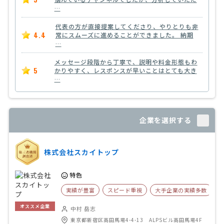
…
代表の方が直接提案してくださり、やりとりも非
4.4
常にスムーズに進めることができました。 納期
…
メッセージ段階から丁寧で、説明や料金形態もわ
5
かりやすく、レスポンスが早いことはとても大き
…
企業を選択する
株式会社スカイトップ
特色
実績が豊富
スピード重視
大手企業の実績多数
オススメ企業
中村 岳志
東京都新宿区高田馬場4-4-13 ALPSビル高田馬場4F