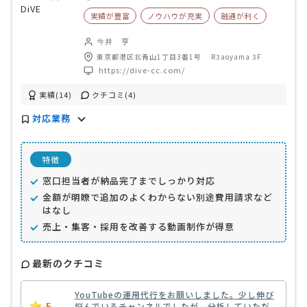
実績が豊富
ノウハウが充実
融通が利く
今井 亨
東京都港区北青山1丁目3番1号 R3aoyama 3F
https://dive-cc.com/
実績(14)
クチコミ(4)
対応業務
特徴
窓口担当者が納品完了までしっかり対応
金額が明瞭で追加のよくわからない別途費用請求など
はなし
売上・集客・採用を改善する動画制作が得意
最新のクチコミ
YouTubeの運用代行をお願いしました。少し伸び
5
悩んでいるチャンネルでしたが、分析していただ