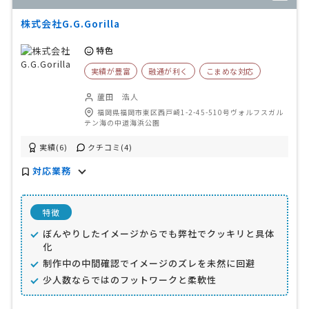
株式会社G.G.Gorilla
特色
実績が豊富
融通が利く
こまめな対応
蘆田 浩人
福岡県福岡市東区西戸崎1-2-45-510号ヴォルフスガル
テン海の中道海浜公園
実績(6)
クチコミ(4)
対応業務
特徴
ぼんやりしたイメージからでも弊社でクッキリと具体
化
制作中の中間確認でイメージのズレを未然に回避
少人数ならではのフットワークと柔軟性