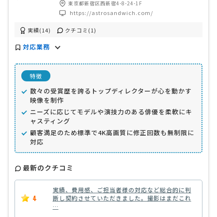
東京都新宿区西新宿4-8-24-1F
https://astrosandwich.com/
実績(14)
クチコミ(1)
対応業務
特徴
数々の受賞歴を誇るトップディレクターが心を動かす
映像を制作
ニーズに応じてモデルや演技力のある俳優を柔軟にキ
ャスティング
顧客満足のため標準で4K高画質に修正回数も無制限に
対応
最新のクチコミ
実績、費用感、ご担当者様の対応など総合的に判
4
断し契約させていただきました。撮影はまだこれ
…