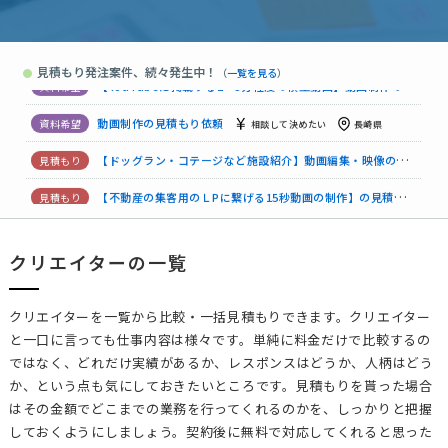
動画制作の見積もり依頼
相談して決めたい
東京都
【動画サイト】制作の見積もり依頼
相談して決めたい
東京都
見積もり発注案件、続々発生中！
●
（
一覧を見る
）
【研修用動画】動画制作の見積もり依頼
相談して決めたい
兵
【YouTubeに掲載する2〜3分程度の横型動画】動画制作の見積もり依頼
動画制作の見積もり依頼
相談して決めたい
長崎県
【ドッグラン・コテージなど施設紹介】動画編集・映像の見積もり依頼
【不動産の集客用のＬPに繋げる15秒動画の制作】の見積もり依頼
クリエイターの一覧
【肩ウォーマーの紹介動画】動画制作の見積もり依頼
70万円ま
動画制作の見積もり依頼
相談して決めたい
東京都
クリエイターを一覧から比較・一括見積もりできます。クリエイター
と一口に言っても仕事内容は様々です。単純に料金だけで比較するの
ではなく、どれだけ実績があるか、レスポンスはどうか、人柄はどう
か、という点も気にしておきたいところです。見積もりを貰った場合
はその金額でどこまでの業務を行ってくれるのかを、しっかりと把握
しておくようにしましょう。契約後に無料で対応してくれると思った