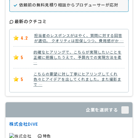
依頼前の無料見積り相談からプロデューサーが応対
最新のクチコミ
担当者のレスポンスがはやく、質問に対する回答
4.2
が適切。 クオリティは担保しつつ、費用感がか …
的確なヒアリングで、こちらが実現したいことを
5
正確に把握したうえで、予算内での実現方法を柔
…
こちらの要望に対し丁寧にヒアリングしてくれ
5
色々とアイデアを出してくれました。また撮影ま
で …
企業を選択する
株式会社DiVE
特色