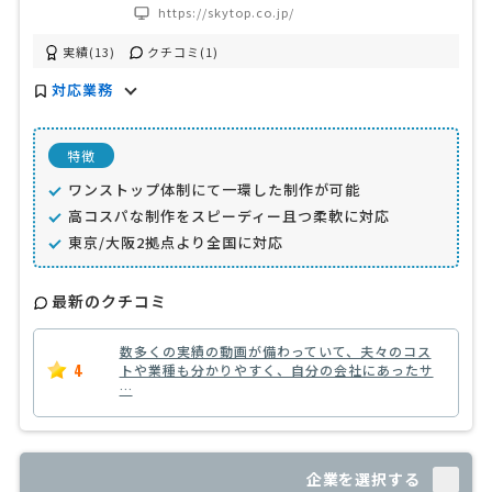
https://skytop.co.jp/
実績(13)
クチコミ(1)
対応業務
特徴
ワンストップ体制にて一環した制作が可能
高コスパな制作をスピーディー且つ柔軟に対応
東京/大阪2拠点より全国に対応
最新のクチコミ
数多くの実績の動画が備わっていて、夫々のコス
4
トや業種も分かりやすく、自分の会社にあったサ
…
企業を選択する