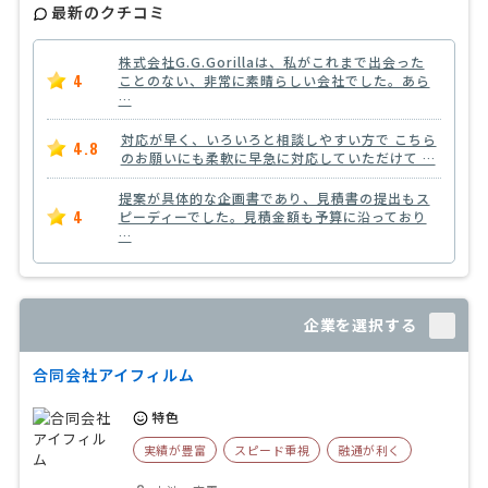
最新のクチコミ
株式会社G.G.Gorillaは、私がこれまで出会った
4
ことのない、非常に素晴らしい会社でした。あら
…
対応が早く、いろいろと相談しやすい方で こちら
4.8
のお願いにも柔軟に早急に対応していただけて …
提案が具体的な企画書であり、見積書の提出もス
4
ピーディーでした。見積金額も予算に沿っており
…
企業を選択する
合同会社アイフィルム
特色
実績が豊富
スピード重視
融通が利く