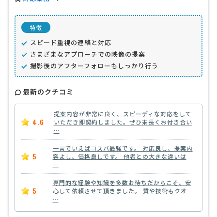
特徴
スピード重視の連絡と対応
さまざまなアプローチでの映像の提案
撮影後のアフターフォローもしっかり行う
最新のクチコミ
提案内容が非常に良く、スピーディな対応をして
4.6
いただき即契約しました。ぜひ末長くお付き合い
…
一言でいえばコスパ最強です。 対応良し、提案内
5
容よし、価格良しです。 他者との大きな違いは
…
専門的な経験や知識を多数お待ちだからこそ、安
5
心して依頼させて頂きました。 質や技術もクオ
…