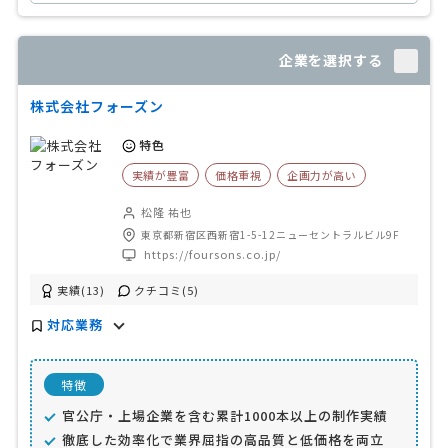
企業を選択する
株式会社フォーズン
特色
実績が豊富
価格重視
企画力が高い
松隆 祐也
東京都新宿区西新宿1-5-12ニューセントラルビル9F
https://foursons.co.jp/
実績(13)
クチコミ(5)
対応業務
特徴
官公庁・上場企業を含む累計1000本以上の制作実績
徹底した効率化で業界屈指の高品質と低価格を両立