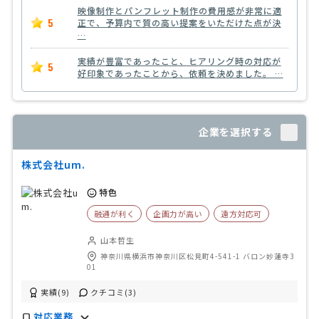
映像制作とパンフレット制作の費用感が非常に適
5
正で、予算内で質の高い提案をいただけた点が決
…
実績が豊富であったこと、ヒアリング時の対応が
5
好印象であったことから、依頼を決めました。 …
企業を選択する
株式会社um.
特色
融通が利く
企画力が高い
遠方対応可
山本哲生
神奈川県横浜市神奈川区松見町4-541-1 バロン妙蓮寺3
01
実績(9)
クチコミ(3)
対応業務