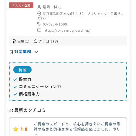
オススメ企業
増岡 博史
東京都品川区上大崎3-1-30 ブリリアタワー目黒サウ
ス22F
03-6734-1509
https://organicgrowth.jp/
実績(1)
クチコミ(8)
対応業務
特徴
提案力
コミュニケーション力
価格競争力
最新のクチコミ
ご提案のスピードと、核心を押さえたご提案の品
4.8
質の高さと的確さから信頼感を感じました。やり
…