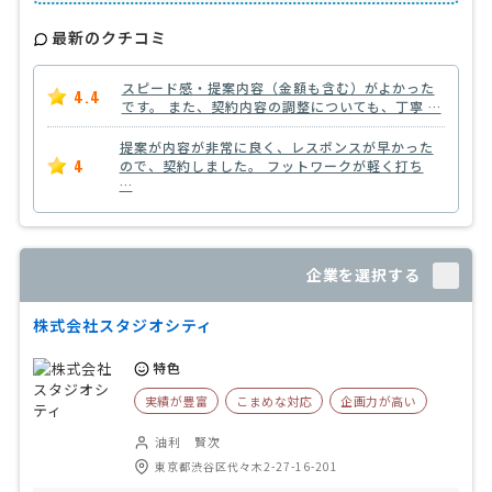
最新のクチコミ
スピード感・提案内容（金額も含む）がよかった
4.4
です。 また、契約内容の調整についても、丁寧 …
提案が内容が非常に良く、レスポンスが早かった
4
ので、契約しました。 フットワークが軽く打ち
…
企業を選択する
株式会社スタジオシティ
特色
実績が豊富
こまめな対応
企画力が高い
油利 賢次
東京都渋谷区代々木2-27-16-201