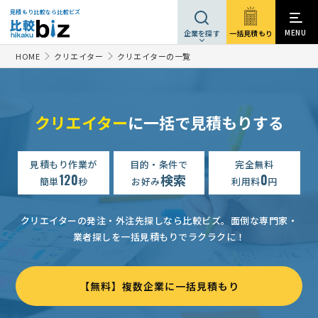
見積もり比較なら比較ビズ
MENU
一括見積もり
企業を探す
HOME
クリエイター
クリエイターの一覧
クリエイター
に一括で見積もりする
【YouTubeに掲載する2〜3分程度の横型動画】動画制作の見積もり依頼
動画制作の見積もり依頼
見積もり作業が
目的・条件で
相談して決めたい
完全無料
長崎県
120
検索
0
簡単
秒
お好み
利用料
円
【ドッグラン・コテージなど施設紹介】動画編集・映像の見積もり依頼
【不動産の集客用のＬPに繋げる15秒動画の制作】の見積もり依頼
クリエイターの発注・外注先探しなら比較ビズ。
面倒な専門家・
業者探しを一括見積もりでラクラクに！
【肩ウォーマーの紹介動画】動画制作の見積もり依頼
70万円ま
動画制作の見積もり依頼
相談して決めたい
東京都
【無料】複数企業に一括見積もり
【野球プレー】動画制作の見積もり依頼
相談して決めたい
千