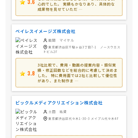
3.6
心的でした。 実績もかなりあり、具体的な
成果物を見せていただ …
ペイレスイメージズ株式会社
能間 マイケル
東京都渋谷区千駄ヶ谷3丁目7-1 ノースウエス
トビル2F
3社比較で、費用・動画の提案内容・類似実
績・修正回数などを総合的に考慮して決めま
3.8
した。 特に費用面では2社と比較して優位性
があり、また制作ま …
ピックルメディアクリエイション株式会社
土田 祐資
東京都渋谷区代々木1-30-3 メイプル代々木4F