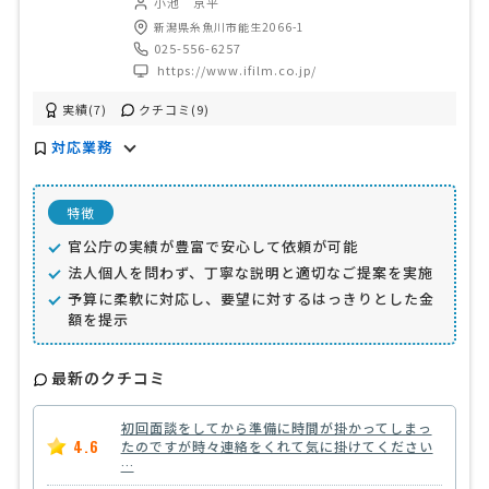
小池 京平
新潟県糸魚川市能生2066-1
025-556-6257
https://www.ifilm.co.jp/
実績(7)
クチコミ(9)
対応業務
特徴
官公庁の実績が豊富で安心して依頼が可能
法人個人を問わず、丁寧な説明と適切なご提案を実施
予算に柔軟に対応し、要望に対するはっきりとした金
額を提示
最新のクチコミ
初回面談をしてから準備に時間が掛かってしまっ
4.6
たのですが時々連絡をくれて気に掛けてください
…