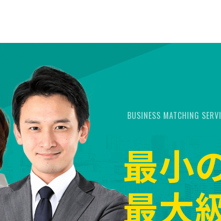
BUSINESS MATCHING SERV
最小
最大