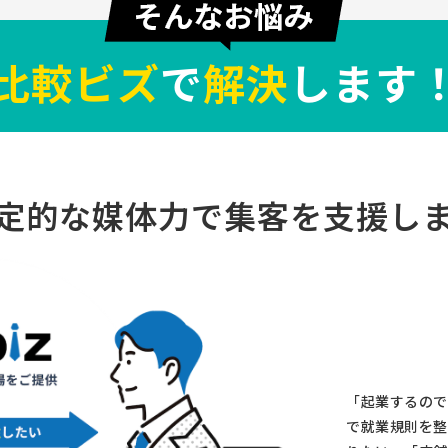
比較ビズ
で
解決
します
定的な媒体力で
集客を支援し
「起業するので
で就業規則を整