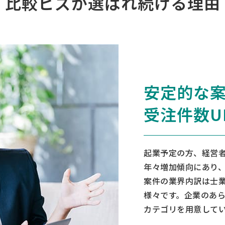
比較ビズが
選ばれ続ける理由
安定的な
受注件数U
起業予定の方、経営
年々増加傾向にあり、
案件の業界内訳は士業
様々です。企業のあら
カテゴリを用意して