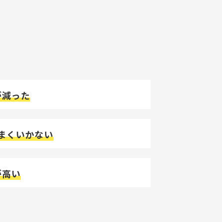
が減った
まくいかない
が高い