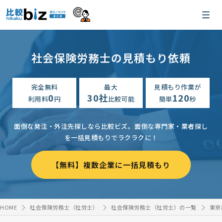
社会保険労務士の見積もり依頼
完全無料
最大
見積もり作業が
0
30社
120
利用料
円
比較可能
簡単
秒
面倒な発注・外注先探しなら比較ビズ。
面倒な専門家・業者探し
を一括見積もりでラクラクに！
【無料】複数企業に一括見積もり
HOME
社会保険労務士（社労士）
社会保険労務士（社労士）の一覧
東京