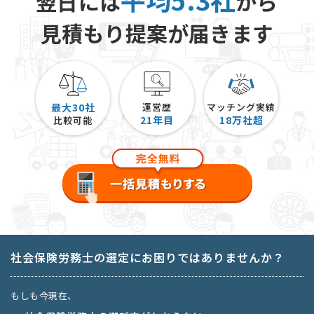
翌日には
から
見積もり提案が届きます
最大30社
運営歴
マッチング実績
21
年目
18
万社超
比較可能
社会保険労務士の選定にお困りではありませんか？
もしも今現在、