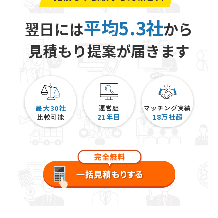
平均5.3社
翌日には
から
見積もり提案が届きます
最大30社
運営歴
マッチング実績
21
年目
18
万社超
比較可能