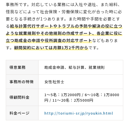
事務所です。対応している業務には入社や退社、また給料、
怪我などによって社会保険・労働保険に変化が合った時に必
要となる手続きが1つあります。また時間や手間を必要とす
る
給与計算代行サポートやトラブルの予防や解決の役に立つ
ような就業規則やその他規則の作成サポート、各企業に役に
立つ助成金の申請や役所調査の対応サポート
などもありま
す。
顧問契約においては月額1万2千円から
です。
得意業務
助成金申請、給与計算、就業規則
事務所の特徴
女性社労士
1〜5名：1万2000円 / 6〜10名：1万8000
得顧問料金
円 / 11〜20名：2万5000円
料金ページ
http://toriumi-sr.jp/ryoukin.html