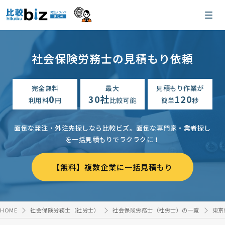
社会保険労務士の見積もり依頼
完全無料
最大
見積もり作業が
0
30社
120
利用料
円
比較可能
簡単
秒
面倒な発注・外注先探しなら比較ビズ。
面倒な専門家・業者探し
を一括見積もりでラクラクに！
【無料】複数企業に一括見積もり
HOME
社会保険労務士（社労士）
社会保険労務士（社労士）の一覧
東京