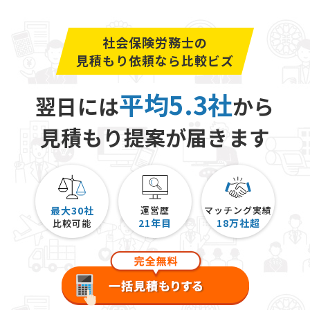
社会保険労務士の
見積もり依頼なら比較ビズ
平均5.3社
翌日には
から
見積もり提案が届きます
最大30社
運営歴
マッチング実績
21
年目
18
万社超
比較可能