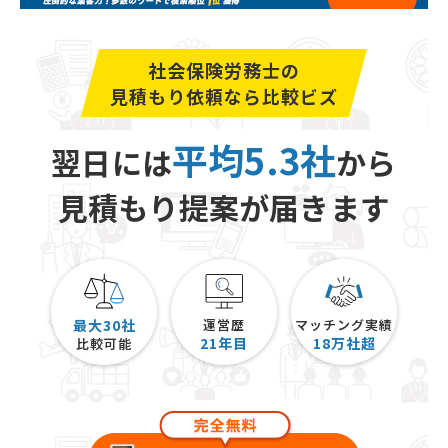
社会保険労務士の
見積もり依頼なら比較ビズ
平均5.3社
翌日には
から
見積もり提案が届きます
最大30社
運営歴
マッチング実績
21
年目
18
万社超
比較可能