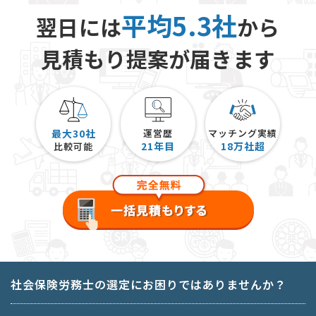
平均5.3社
翌日には
から
見積もり提案が届きます
最大30社
運営歴
マッチング実績
21
年目
18
万社超
比較可能
社会保険労務士の選定にお困りではありませんか？