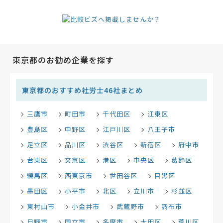
東京都のお勧め企業を探す
東京都のおすすめ社労士46社まとめ
三鷹市
町田市
千代田区
江東区
豊島区
中野区
江戸川区
八王子市
足立区
品川区
渋谷区
新宿区
府中市
台東区
文京区
港区
中央区
葛飾区
練馬区
西東京市
世田谷区
目黒区
墨田区
小平市
北区
立川市
杉並区
東村山市
小金井市
武蔵野市
調布市
日野市
国立市
多摩市
大田区
荒川区