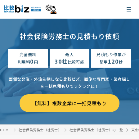
社会保険労務士の見積もり依頼
完全無料
最大
見積もり作業が
0
30社
120
利用料
円
比較可能
簡単
秒
面倒な発注・外注先探しなら比較ビズ。
面倒な専門家・業者探し
を一括見積もりでラクラクに！
【無料】複数企業に一括見積もり
HOME
社会保険労務士（社労士）
社会保険労務士（社労士）の一覧
東京