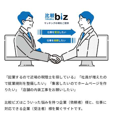
規模] 11〜30名 [依頼・相談内容] 当方は都内の会計事務所で、人がや
めるので外注さんのお力を借りたいです。 給料計算に強い方を希望し
ております。
【サービス業】社会保険労務士
人気案件
への相談・問合せ
社会保険労務士 > 社会保険労務士
月3万円まで
東京都
月額予算
依頼地域
[依頼したい業務] 顧問社労士 労務相談 給与計算 [御社の業種] サービ
ス業 [会社規模] 11〜30名 [依頼・相談内容] 給与計算、〇労災保険・
雇用保険・社会保険各種手続き、〇ハローワークへの求人票提出 〇36
協定・各種協定届の作成・届出、〇日常にお …
「起業するので近場の税理士を探している」「社員が増えたの
で就業規則を整備したい」「集客したいのでホームページを作
社会保険労務士への相談・問合
人気案件
りたい」「店舗の内装工事をお願いしたい」
せ
社会保険労務士 > 社会保険労務士
比較ビズはこういった悩みを持つ企業（依頼者）様と、仕事に
相談して決めたい
東京都
総額予算
依頼地域
対応できる企業（受注者）様を繋ぐサイトです。