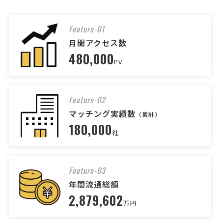
[依頼したい業務] 就業規則 [御社の業種] 卸売業 [会社規模] 2〜5名 [依
頼・相談内容] 社員が増えてきたので、就業規則作りたいです。
Feature-01
社会保険労務士への相談・問合
月間アクセス数
人気案件
せ
480,000
PV
社会保険労務士 > 社会保険労務士
月2万円まで
東京都
月額予算
依頼地域
[依頼したい業務] 顧問社労士 社保・労働保険手続き 給与計算 助成金
Feature-02
[御社の業種] サービス業 [会社規模] 6〜10名 [依頼・相談内容] 社員が
マッチング実績数
（累計）
増えてきたので、労務手続きや給料計算などをアウトソーシングした
180,000
いと検討しています。また店舗増店も視野に …
社
社会保険労務士への相談・問合
人気案件
せ
Feature-03
社会保険労務士 > 社会保険労務士
年間流通総額
相談して決めたい
2,879,602
和歌山県
総額予算
依頼地域
万円
[依頼したい業務] 顧問 社保・労働保険手続き 給与計算 その他 [御社の