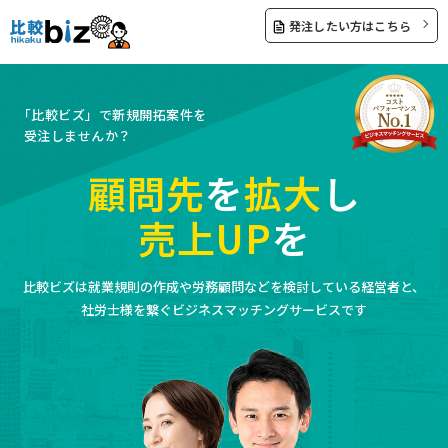
発注したい方はこちら
「比較ビズ」で新規開拓案件を
受注しませんか？
顧問先
を
拡大
し
売上UP
を
比較ビズは就業規則の作成や労務顧問などを検討している経営者と、
社労士様を繋ぐビジネスマッチングサービスです