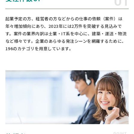
社規模] 31〜100名 [依頼・相談内容] 社員数80名前後の教育業の会
社。 各種保険の手続き（産休・育休等含む）、離職票の作成や送付な
どをアウトソーシングしたいと考えています。 …
起業予定の方、経営者の方などからの仕事の依頼（案件）は
年々増加傾向にあり、2023年には2万件を突破する見込みで
【建設業】顧問社労士への相
人気案件
す。案件の業界内訳は士業・IT系を中心に、建築・運送・物流
談・問合せ
など様々です。企業のあらゆる発注シーンを網羅するために、
社会保険労務士 > 社会保険労務士
196のカテゴリを用意しています。
相談して決めたい
埼玉県
月額予算
依頼地域
[依頼したい業務] 顧問社労士 労務相談 社保・労働保険手続き 給与計算
[御社の業種] 建設業 [会社規模] 1名 [依頼・相談内容] 給与計算をお願
いしたいです。所謂、1人社長ですが従業員を迎い入れる予定はありま
す。 弥生給与はありますが、わかりづら …
社会保険労務士への相談・問合
人気案件
せ
社会保険労務士 > 社会保険労務士
月20万円まで
東京都
月額予算
依頼地域