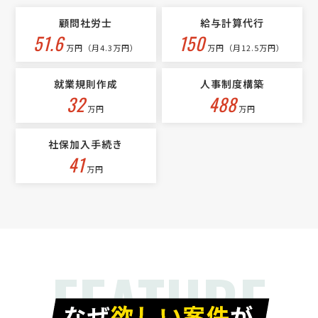
相談して決めたい
大阪府
月額予算
依頼地域
顧問社労士
給与計算代行
[依頼したい業務] 顧問社労士 給与計算 助成金 [御社の業種] 製造業 [会
51.6
150
万円（月4.3万円）
万円（月12.5万円）
社規模] 11〜30名 [依頼・相談内容] 給与計算。 助成金に強い方。
就業規則作成
人事制度構築
32
488
万円
万円
社保加入手続き
41
万円
FEATURE