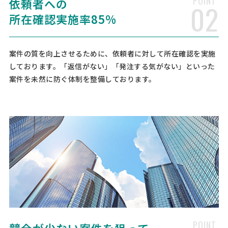
POINT
依頼者への
[依頼したい業務] 顧問社労士 労務相談 社保・労働保険手続き 給与計算
02
[御社の業種] サービス業 [会社規模] 31〜100名 [依頼・相談内容] 社員
所在確認実施率85%
が増えてきたことから、社会・労働保険手続き、給与計算手続きについ
てアウトソーシングをしたい
案件の質を向上させるために、依頼者に対して所在確認を実施
【労務のアウトソース】見積も
人気案件
しております。「返信がない」「発注する気がない」といった
り依頼
案件を未然に防ぐ体制を整備しております。
社会保険労務士 > 顧問社労士
相談して決めたい
東京都
総額予算
依頼地域
[相談内容] 労務のアウトソースを検討しています。専門知識の不足や
業務効率化を図るため、給与計算や社会保険手続き、労務相談などを
お願いしたいと考えています。現在の従業員数は11人で、8月以降から
のサービス開始を希望しており、月額2～3万円の予算 …
労務顧問の見積もり依頼
人気案件
社会保険労務士 > 顧問社労士
相談して決めたい
東京都
総額予算
依頼地域
POINT
[依頼・相談したい内容] [御社の業種] サービス業 [従業員数] 11 [希望