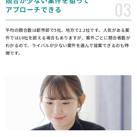
競合が少ない案件を狙って
03
する対応業務] 就業規則 労働法関連法規 労働条件・労働時間 時間外、
アプローチできる
休日及び深夜の割増料金 休日・振替休日 年次有休暇 賃金制度運用 解
雇・退職等 [その他、ご質問、ご要望]
平均の競合数は都市部で5社、地方で2.2社です。人気がある案
社会保険労務士への相談・問合
人気案件
件では10社を超える場合もありますが、案件ごとに競合者数が
せ
わかるので、ライバルが少ない案件を選んで提案できるのも特
社会保険労務士 > 社会保険労務士
徴です。
相談して決めたい
大阪府
総額予算
依頼地域
[依頼したい業務] 顧問社労士 労務相談 社保・労働保険手続き 給与計算
就業規則 助成金 人事制度 労働トラブル 退職金・企業年金 許認可 [御
社の業種] 医療 [会社規模] 2〜5名 [依頼・相談内容] お世話になりま
す。 事業拡大の為、顧問社労士様を探し …
社会保険労務士への相談・問合
人気案件
せ
社会保険労務士 > 社会保険労務士
月3万円まで
埼玉県
月額予算
依頼地域