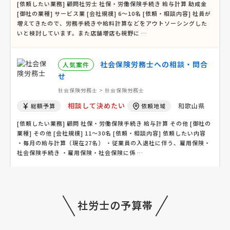
[依頼したい業務] 顧問社労士 社保・労働保険手続き 給与計算 助成金
[御社の業種] サービス業 [会社規模] 6〜10名 [依頼・相談内容] 社員が
増えてきたので、労務手続きや給料計算などをアウトソーシングした
いと検討しています。また店舗増店も視野に …
社会保険労務士への相談・問合
人気案件
せ
社会保険労務士 > 社会保険労務士
相談して決めたい
和歌山県
総額予算
依頼地域
[依頼したい業務] 顧問 社保・労働保険手続き 給与計算 その他 [御社の
業種] その他 [会社規模] 11〜30名 [依頼・相談内容] 依頼したい内容
・毎月の給与計算（現在27名） ・従業員の入退社に伴う、雇用保険・
社会保険手続き ・雇用保険・社会保険に係 …
社会保険労務士への相談・問合
人気案件
社労士の予算帯
せ
社会保険労務士 > 社会保険労務士