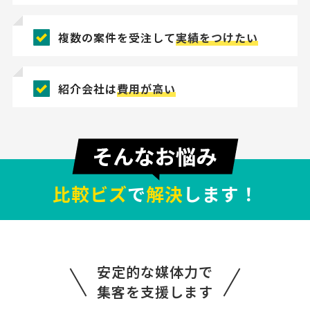
複数の案件を受注して
実績をつけたい
紹介会社は
費用が高い
比較ビズ
で
解決
します！
【給料計算に強い社労士様を希
人気案件
望！】社会保険労務士への相談・問合せ
社会保険労務士 > 社会保険労務士
安定的な媒体力で
相談して決めたい
東京都
総額予算
依頼地域
集客を支援します
[依頼したい業務] 給与計算 助成金 人事制度 [御社の業種] その他 [会社