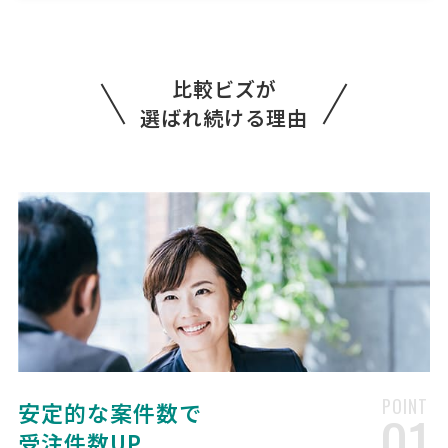
業種] その他 [会社規模] 11〜30名 [依頼・相談内容] 依頼したい内容
・毎月の給与計算（現在27名） ・従業員の入退社に伴う、雇用保険・
社会保険手続き ・雇用保険・社会保険に係 …
比較ビズが
社会保険労務士への相談・問合
人気案件
選ばれ続ける理由
せ
社会保険労務士 > 社会保険労務士
相談して決めたい
大阪府
月額予算
依頼地域
[依頼したい業務] 顧問社労士 給与計算 助成金 [御社の業種] 製造業 [会
社規模] 11〜30名 [依頼・相談内容] 給与計算。 助成金に強い方。
【保険の手続き・離職票の作成
人気案件
や送付等の依頼】社会保険労務士への相談・
問合せ
社会保険労務士 > 社会保険労務士
相談して決めたい
東京都
総額予算
依頼地域
POINT
安定的な案件数で
01
[依頼したい業務] 社保・労働保険手続き [御社の業種] サービス業 [会
受注件数UP