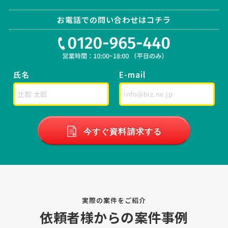
相談して決めたい
千葉県
総額予算
依頼地域
[依頼したい業務] 顧問社労士 社保・労働保険手続き 給与計算 就業規則
お電話での問い合わせはコチラ
[御社の業種] 製造業 [会社規模] 11〜30名 [依頼・相談内容] 給与計算
から各所届出、労基署対応など全般的にお願いできる所を探していま
す。 ※千葉県、また近県の企業様からのご …
氏名
E-mail
【給料計算に強い社労士様を希
人気案件
望！】社会保険労務士への相談・問合せ
社会保険労務士 > 社会保険労務士
相談して決めたい
東京都
総額予算
依頼地域
今すぐ資料請求する
[依頼したい業務] 給与計算 助成金 人事制度 [御社の業種] その他 [会社
規模] 11〜30名 [依頼・相談内容] 当方は都内の会計事務所で、人がや
めるので外注さんのお力を借りたいです。 給料計算に強い方を希望し
ております。
【サービス業】社会保険労務士
人気案件
実際の案件をご紹介
への相談・問合せ
依頼者様からの案件事例
社会保険労務士 > 社会保険労務士