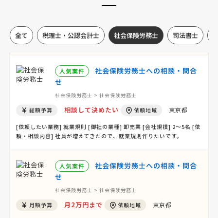
月3万円まで
東京都
月額予算
依頼地域
[依頼したい業務] 顧問社労士 労務相談 給与計算 [御社の業種] サービ
全て
税理士・公認会計士
社会保険労務士
司法書士
ス業 [会社規模] 11〜30名 [依頼・相談内容] 給与計算、〇労災保険・
雇用保険・社会保険各種手続き、〇ハローワークへの求人票提出 〇36
協定・各種協定届の作成・届出、〇日常にお …
社会保険労務士への相談・問合
人気案件
せ
社会保険労務士 > 社会保険労務士
相談して決めたい
東京都
総額予算
依頼地域
[依頼したい業務] 就業規則 [御社の業種] 卸売業 [会社規模] 2〜5名 [依
頼・相談内容] 社員が増えてきたので、就業規則作りたいです。
社会保険労務士への相談・問合
人気案件
せ
社会保険労務士 > 社会保険労務士
月2万円まで
東京都
月額予算
依頼地域