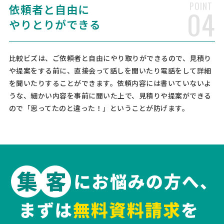
POINT
依頼者と自由に
04
[依頼したい業務] 社保・労働保険手続き 給与計算 [御社の業種] その他
[会社規模] 6〜10名 [依頼・相談内容] 従業員が増えてきたので、給与
やりとりができる
計算・社保・労働保険・雇用保険など雇用にかかわる申請等を一括で
委託したい。今後さらに雇用数は増える見込 …
比較ビズは、ご依頼者と自由にやり取りができるので、見積り
社会保険労務士への相談・問合
人気案件
や提案をする前に、直接会って話しを聞いたり電話をして詳細
せ
を聞いたりすることができます。依頼内容には書いていないよ
社会保険労務士 > 社会保険労務士
うな、細かい内容を事前に聞いた上で、見積りや提案ができる
ので「思ってたのと違った！」ということが防げます。
月2万円まで
東京都
月額予算
依頼地域
[依頼したい業務] 顧問社労士 労務相談 社保・労働保険手続き 給与計算
就業規則 助成金 人事制度 労働トラブル [御社の業種] 医療 [会社規模]
2〜5名 [依頼・相談内容] 2026年5月に新規開院いたしました、心療内
科・精神科のクリニックです。 現在は院 …
【千葉県近県の企業様希望！製
人気案件
造業】顧問社労士への相談・問合せ
社会保険労務士 > 社会保険労務士