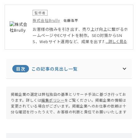
監修者
株式会社Brully
佐藤浩平
お客様の強みを引き出す、売り上げ向上に繋がるホ
ームページやECサイトを制作。SEO対策からSN
S、Webサイト運用など、成果を出すためのWEBマ
...詳しく見る
ーケティング・運用サポートも行い、クライアント
様の事業展開をサポート。時間というリソースを最
大限に使い、弊社ならではの貢献ができるよう努め
る。
目次
この記事の見出し一覧
掲載企業の選定は弊社独自の基準とリサーチ手法に基づき行ってお
ります。詳しくは
編集ポリシー
をご覧ください。掲載企業の情報は
変更されている場合がございます。掲載企業へのお仕事の依頼は十
分な確認を行ったうえで、お客様の判断と責任でお願いいたします