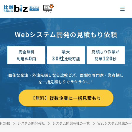
Webシステム開発の見積もり依頼
完全無料
最大
見積もり作業が
0
30社
120
利用料
円
比較可能
簡単
秒
面倒な発注・外注先探しなら比較ビズ。
面倒な専門家・業者探し
を一括見積もりでラクラクに！
【無料】複数企業に一括見積もり
HOME
システム開発会社
システム開発会社の一覧
Webシステム開発の一