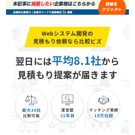
Webシステム開発の
見積もり依頼なら比較ビズ
平均8.1社
翌日には
から
見積もり提案が届きます
最大30社
運営歴
マッチング実績
21
年目
18
万社超
比較可能