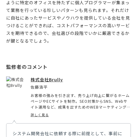
ように特定のオフィスを持たずに個人プログラマーが集まっ
て業務を行っている珍しいパターンも見られます。それだけ
に自社にあったサービスやノウハウを提供している会社を見
つけることができれば、コストパフォーマンスの高いサービ
スを期待できるので、会社選びの段階でいかに厳選できるか
が鍵となるでしょう。
株式会社Brully
佐藤浩平
お客様の強みを引き出す、売り上げ向上に繋がるホーム
ページやECサイトを制作。SEO対策からSNS、Webサ
イト運用など、成果を出すためのWEBマーケティング・
運用サポートも行い、クライアント様の事業展開をサポ
詳しく見る
ート。時間というリソースを最大限に使い、弊社ならで
はの貢献ができるよう努める。
システム開発会社に依頼する際に前提として、事前に