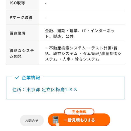
ISO取得
-
Pマーク取得
-
金融、建設・建築、IT・インターネッ
得意業界
ト、製造、公共
・不動産検索システム ・テスト計画/統
得意なシステ
括、既存システム ・ダム管理/流量制御シ
ム開発
ステム ・人事・給与システム
企業情報
住所：東京都 足立区梅島1-8-8
お問合せ