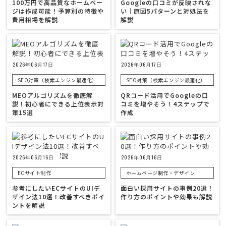
100万円で高品質なホームペー
Googleの口コミが反映されな
ジは作成可能！予算別の特徴や
い｜原因5パターンと対処法を
費用相場を解説
解説
2026年06月17日
2026年06月17日
SEO対策（検索エンジン最適化）
SEO対策（検索エンジン最適化）
MEOアルゴリズムを徹底解
QRコード活用でGoogleの口
説！初心者にできる上位表示対
コミを増やそう！4ステップで
策15選
作成
2026年06月16日
2026年06月16日
ECサイト制作
ホームページ制作・デザイン
参考にしたいECサイトのUIデ
面白い採用サイトの事例20選！
ザイン法10選！改善すべきポイ
作り方のポイントや効果も解説
ントを解説