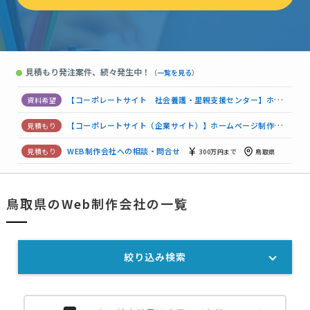
ホームページ制作の見積もり依頼
予算上限なし
鳥取県
【餃子の通信販売を始めたい】ホームページ制作の見積もり依頼
見積もり発注案件、続々発生中！
●
（
一覧を見る
）
ホームページ制作の見積もり依頼
予算上限なし
鳥取県
【コーポレートサイト 社会養護・里親支援センター】ホームページ制作の見積もり依頼
【コーポレートサイト（企業サイト）】ホームページ制作の見積もり依頼
WEB制作会社への相談・問合せ
300万円まで
鳥取県
ホームページ制作の見積もり依頼
予算上限なし
鳥取県
鳥取県のWeb制作会社の一覧
【ホームページを新規で作りたい】お見積もり依頼
50万円まで
絞り込み検索