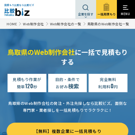
見積もり比較なら比較ビズ
MENU
一括見積もり
企業を探す
HOME
Web制作会社
Web制作会社の一覧
鳥取県のWeb制作会社一覧
鳥取県のWeb制作会社
に一括で見積もり
ホームページ制作の見積もり依頼
予算上限なし
鳥取県
する
【コーポレートサイト 社会養護・里親支援センター】ホームページ制作の見積もり依頼
【コーポレートサイト（企業サイト）】ホームページ制作の見積もり依頼
見積もり作業が
目的・条件で
完全無料
120
検索
0
簡単
秒
お好み
利用料
円
WEB制作会社への相談・問合せ
300万円まで
鳥取県
ホームページ制作の見積もり依頼
予算上限なし
鳥取県
鳥取県のWeb制作会社の発注・外注先探しなら比較ビズ。
面倒な
専門家・業者探しを一括見積もりでラクラクに！
【ホームページを新規で作りたい】お見積もり依頼
50万円まで
SEO対策の見積もり依頼
予算上限なし
鳥取県
【無料】複数企業に一括見積もり
【里親の募集のためのHP】ホームページ制作の見積もり依頼