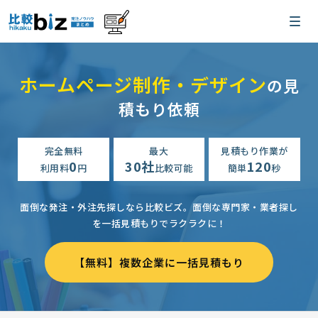
ホームページ制作・デザイン
の見
積もり依頼
完全無料
最大
見積もり作業が
0
30社
120
利用料
円
比較可能
簡単
秒
面倒な発注・外注先探しなら比較ビズ。
面倒な専門家・業者探し
を一括見積もりでラクラクに！
【無料】複数企業に一括見積もり