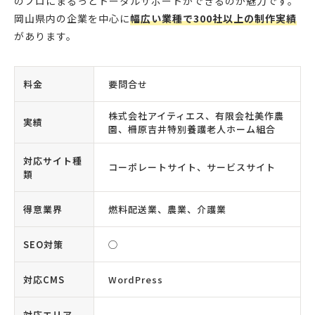
のプロにまるっとトータルサポートができるのが魅力です。
岡山県内の企業を中心に
幅広い業種で300社以上の制作実績
があります。
料金
要問合せ
株式会社アイティエス、有限会社美作農
実績
園、柵原吉井特別養護老人ホーム組合
対応サイト種
コーポレートサイト、サービスサイト
類
得意業界
燃料配送業、農業、介護業
SEO対策
◯
対応CMS
WordPress
対応エリア