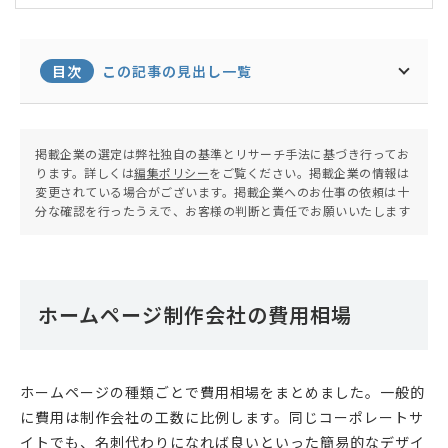
インなどを軸に、幅広く活動中。自身が運営するブ
ログのPV数は年間14万人を超える。温泉と旅行が
趣味。
目次
この記事の見出し一覧
掲載企業の選定は弊社独自の基準とリサーチ手法に基づき行ってお
ります。詳しくは
編集ポリシー
をご覧ください。掲載企業の情報は
変更されている場合がございます。掲載企業へのお仕事の依頼は十
分な確認を行ったうえで、お客様の判断と責任でお願いいたします
ホームページ制作会社の費用相場
ホームページの種類ごとで費用相場をまとめました。一般的
に費用は制作会社の工数に比例します。同じコーポレートサ
イトでも、名刺代わりになれば良いといった簡易的なデザイ