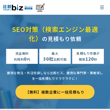
SEO対策（検索エンジン最適
化）
の見積もり依頼
完全無料
最大
見積もり作業が
0
30社
120
利用料
円
比較可能
簡単
秒
面倒な発注・外注先探しなら比較ビズ。
面倒な専門家・業者探し
を一括見積もりでラクラクに！
【無料】複数企業に一括見積もり