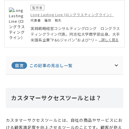
監修者
Long Lasting Line (ロングラスティングライン）
代表者 福住 和久
実践戦略経営コンサルティングロング ロングラス
ティングライン代表。同志社大学商学部出身。大手
米国系企業“P&Gジャパン”および“リーバイスジャ
...詳しく見る
パン”にて営業・マーケティング・戦略構築・組織
構築の実務担当・責任者を経てフランスのフレグラ
ンスブランド “ディプティック ジャパン”にて日
本法人社長。その後日本の企業アルファネット
目次
この記事の見出し一覧
（株）にてCEO。それらの実践経験を基にビジネス
コンサルティングファーム“ロング ラスティング ラ
イン”を東京にて起業。経営・マーケティング・営
業・評価制度・組織構築などの企業成長の要パート
を専門に主に日本全国の中小企業・個人企業を支
カスタマーサクセスツールとは？
援。B to B およびB to B to Cモデルの企業を中心
に支援。
カスタマーサクセスツールとは、自社の商品やサービスにお
ける顧客満足度を向上させるツールのことです。顧客が抱え