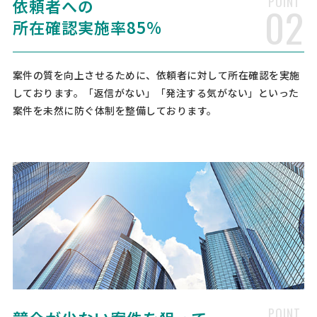
POINT
相談して決めたい
依頼者への
東京都
総額予算
依頼地域
02
所在確認実施率85%
[御社の業種] IT [会社規模] 11名〜30名 [年商] 5億以下 [事業計画書の
有無] [申請予定の金額] [相談内容] 弊社では、RPAやBIなどのソフトウ
ェア製品を販売しておりますが、今後、お客様の導入促進のため、各
種補助金の対象製品として登録できない …
案件の質を向上させるために、依頼者に対して所在確認を実施
しております。「返信がない」「発注する気がない」といった
【ISO9001・ISO14001】ISO認証コンサル
案件を未然に防ぐ体制を整備しております。
ティングの相談
経営コンサルタント > ISO認証・取得コンサルタント
相談して決めたい
東京都
総額予算
依頼地域
[依頼・相談したい内容] ISO9001/14001を過去に取得していたのです
が、得意先の要望が変わったことにより認証を停止しました。 しか
し、新規取引先からISOの要望がありました。 マニュアル類は一式あ
るのですが、ISOが改定されたと聞きましたので、以前使 …
【会社設立の相談】の見積もり依頼
経営コンサルタント > 起業・開業コンサルタント
POINT