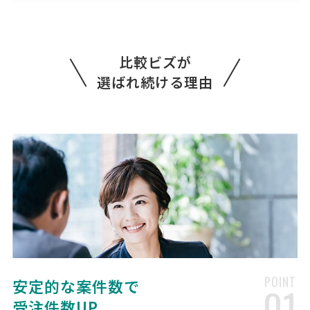
[相談・依頼の種類] ISO認証コンサル 【下記は、運営側で確認と
れました追加情報となります】 当社は、製鉄所をはじめとした製造業
の御客様向けに工事施工や電源盤、 制御盤を納入している会社です。
当社は、各御客様の品質基準やJIS,JEM,JEC等 …
比較ビズが
選ばれ続ける理由
人事・組織制度構築の相談・提案依頼
経営コンサルタント > 人事・評価制度構築
相談して決めたい
東京都
総額予算
依頼地域
[依頼・相談したい内容] 東京都内で中古車輸出業を営んでおります。
現在、外国人社員比率の高い当社の組織再編に伴い、新しい人事制度
（評価・KPI・インセンティブ）の設計、および将来的な独立社員向け
代理店スキームの構築を検討しており、伴走いただけ …
新規顧客の獲得についての相
人気案件
談・提案依頼
経営コンサルタント > マーケティング・営業戦略
POINT
安定的な案件数で
01
相談して決めたい
千葉県
総額予算
依頼地域
受注件数UP