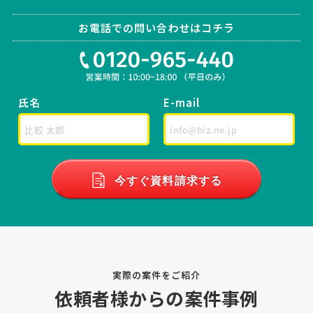
相談して決めたい
兵庫県
総額予算
依頼地域
お電話での問い合わせはコチラ
[御社の業種] 運輸業 [会社規模] 1名〜5名 [年商] 3000万以下 [事業計
画書の有無] 無し [申請予定の金額] [相談内容] 兵庫県で倉庫業を営ん
でいます。 パートスタッフ3名、契約社員2名を雇用しています。 今後
も採用や人材育成、IT導入、設備投資を …
氏名
E-mail
補助金コンサルタントの相談
経営コンサルタント > 補助金コンサルタント
相談して決めたい
福岡県
総額予算
依頼地域
今すぐ資料請求する
[御社の業種] 放課後等デイサービス [会社規模] 6名〜10名 [年商] 3000
万以下 [事業計画書の有無] 有り [申請予定の金額] [相談内容] 新規で放
課後等デイサービス事業を立ち上げようと思っており、それに必要な
物件や改装費，備品，送迎車両の導入費 …
実際の案件をご紹介
【建設業】補助金コンサルタントの相談
依頼者様からの案件事例
経営コンサルタント > 補助金コンサルタント