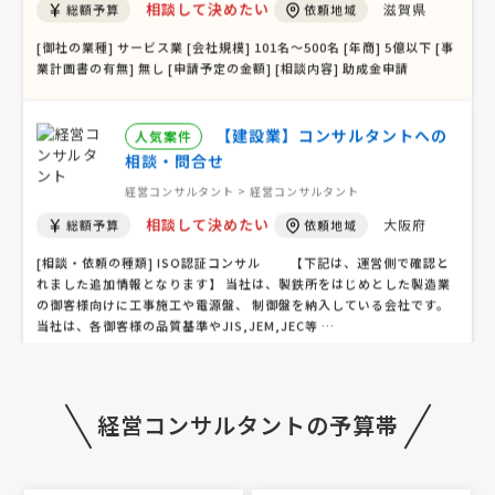
相談して決めたい
滋賀県
総額予算
依頼地域
[御社の業種] サービス業 [会社規模] 101名〜500名 [年商] 5億以下 [事
業計画書の有無] 無し [申請予定の金額] [相談内容] 助成金申請
【建設業】コンサルタントへの
人気案件
相談・問合せ
経営コンサルタント > 経営コンサルタント
相談して決めたい
大阪府
総額予算
依頼地域
[相談・依頼の種類] ISO認証コンサル 【下記は、運営側で確認と
れました追加情報となります】 当社は、製鉄所をはじめとした製造業
の御客様向けに工事施工や電源盤、 制御盤を納入している会社です。
当社は、各御客様の品質基準やJIS,JEM,JEC等 …
人事・組織制度構築の相談・提案依頼
経営コンサルタントの予算帯
経営コンサルタント > 人事・評価制度構築
相談して決めたい
東京都
総額予算
依頼地域