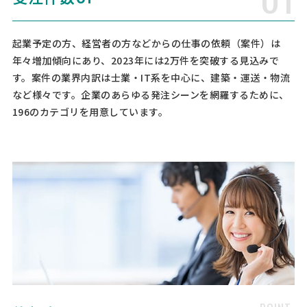
[依頼・相談したい内容] アスクルの代理店を行っており、新規顧客の
開拓を模索している。 新規顧客の獲得について相談したい。 [御社の
業種] 小売業 [会社規模] 6名〜10名 [売上規模] 1億〜3億 [依頼・相談
起業予定の方、経営者の方などからの仕事の依頼（案件）は
したい分野] 戦略策定 コンサルティング [依 …
年々増加傾向にあり、2023年には2万件を突破する見込みで
す。案件の業界内訳は士業・IT系を中心に、建築・運送・物流
【シイタケ栽培ハウスの断熱改修工事・新築
など様々です。企業のあらゆる発注シーンを網羅するために、
計画に活用可能な補助金・助成金の相談】補
196のカテゴリを用意しています。
助金コンサルタントの相談
経営コンサルタント > 補助金コンサルタント
相談して決めたい
大阪府
総額予算
依頼地域
[御社の業種] 水産・農林業 [会社規模] 6名〜10名 [年商] 1億以下 [事業
計画書の有無] 無し [申請予定の金額] 1000万以下 [相談内容] このた
び、お取引先様の断熱改修工事および新築計画に関連し、 活用可能な
補助金・助成金についてご相談させていた …
補助金コンサルタントの相談
経営コンサルタント > 補助金コンサルタント