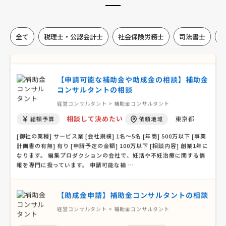
相談して決めたい
熊本県
総額予算
依頼地域
[御社の業種] 建設業 [会社規模] 1名〜5名 [年商] 5億以下 [事業計画書
全て
税理士・公認会計士
社会保険労務士
司法書士
の有無] 無し [申請予定の金額] 1億以下 [相談内容] 中小企業省力化投
資補助金 【下記は、運営側で確認とれました追加情報となります】 確
認項目：省力化投資の具体的な内容は …
【申請可能な補助金や助成金の相談】補助金
コンサルタントの相談
経営コンサルタント > 補助金コンサルタント
相談して決めたい
東京都
総額予算
依頼地域
[御社の業種] サービス業 [会社規模] 1名〜5名 [年商] 500万以下 [事業
計画書の有無] 有り [申請予定の金額] 100万以下 [相談内容] 創業1年に
なります。 編集プロダクションの会社で、妊活や不妊治療に関する情
報を専門に扱っています。 申請可能な補 …
【助成金申請】補助金コンサルタントの相談
経営コンサルタント > 補助金コンサルタント