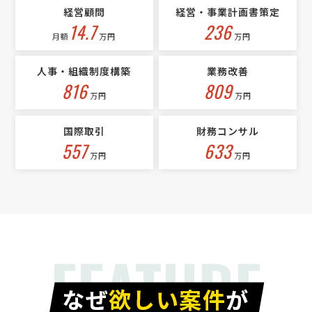
経営顧問
経営・事業計画書策定
[依頼・相談したい内容] 東京都内で中古車輸出業を営んでおります。
14.7
236
現在、外国人社員比率の高い当社の組織再編に伴い、新しい人事制度
月額
万円
万円
（評価・KPI・インセンティブ）の設計、および将来的な独立社員向け
代理店スキームの構築を検討しており、伴走いただけ …
人事・組織制度構築
業務改善
816
809
万円
万円
国際取引
財務コンサル
557
633
万円
万円
FEATURE