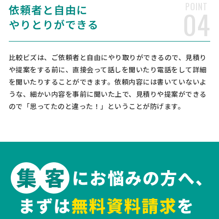
POINT
依頼者と自由に
04
相談して決めたい
福岡県
総額予算
依頼地域
やりとりができる
[御社の業種] その他 [会社規模] 11名〜30名 [年商] 1億以下 [事業計画
書の有無] 無し [申請予定の金額] 500万以下 [相談内容] 弊社の事業に
適応する助成金を提案頂きたい。
比較ビズは、ご依頼者と自由にやり取りができるので、見積り
や提案をする前に、直接会って話しを聞いたり電話をして詳細
を聞いたりすることができます。依頼内容には書いていないよ
【飲食店】店舗コンサルティン
人気案件
うな、細かい内容を事前に聞いた上で、見積りや提案ができる
グの相談・提案依頼
ので「思ってたのと違った！」ということが防げます。
経営コンサルタント > 飲食店コンサルタント
相談して決めたい
東京都
総額予算
依頼地域
[依頼・相談したい内容] 飲食店コンサルを希望。メニュー開発から実
際に現場指導まで希望。SNS運用までまるっと任せたい。 まずは電話
の前に費用感だけしりたい [御社の業種] 飲食業 [会社規模] 6名〜10名
[売上規模] 3000万〜5000万 [出店状況] 営業 …
【運輸業】補助金コンサルタントの相談
経営コンサルタント > 補助金コンサルタント