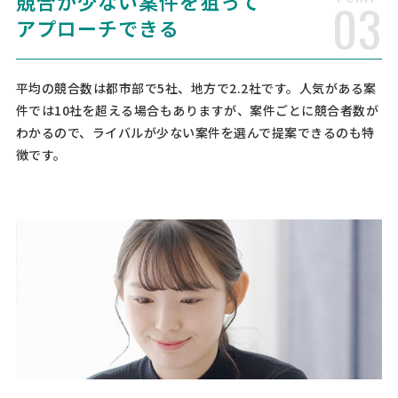
競合が少ない案件を狙って
03
アプローチできる
相談して決めたい
神奈川県
月額予算
依頼地域
[相談内容] 会社設立の相談をしたいです。会社設立の目的やビジョン
をお話しして、心の軽さを感じたいと思っています。設立予定の会社の
平均の競合数は都市部で5社、地方で2.2社です。人気がある案
業種はカウンセリングで、6月下旬に東京都多摩市 聖蹟桜ヶ丘駅周辺で
件では10社を超える場合もありますが、案件ごとに競合者数が
設立予定です。資本金は10万円で、個人事業主とし …
わかるので、ライバルが少ない案件を選んで提案できるのも特
徴です。
【飲食業】飲食業コンサルタン
人気案件
トへの相談・問合せ
経営コンサルタント > 経営コンサルタント
相談して決めたい
愛知県
総額予算
依頼地域
[相談・依頼の種類] 経営相談 経営診断 スポットコンサル [相談・依頼
したい内容] 会社にお金が残らない 支払いがいつも遅れるなどを正常
化したい [原状の問題点] 人件費率や原価率も計算できない 経営素人
[御社の業種] 飲食業 [会社規模] 11名〜30名 …
補助金コンサルタントの相談
経営コンサルタント > 補助金コンサルタント