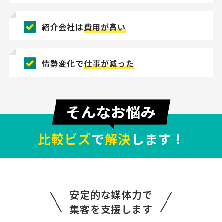
紹介会社は
費用が高い
情勢変化で
仕事が減った
比較ビズ
で
解決
します！
補助金コンサルタントの相談
安定的な媒体力で
経営コンサルタント > 補助金コンサルタント
集客を支援します
相談して決めたい
福岡県
総額予算
依頼地域