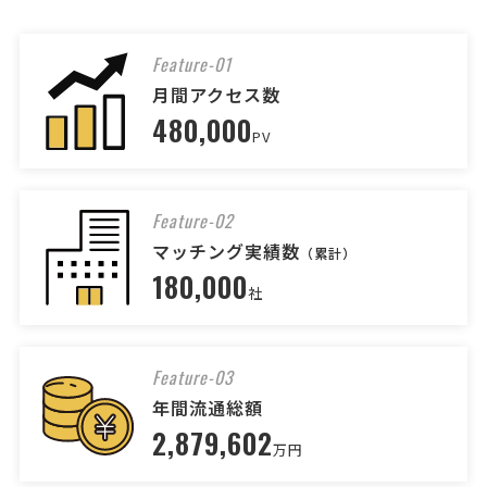
[御社の業種] サービス業 [会社規模] 1名〜5名 [年商] 500万以下 [事業
計画書の有無] 有り [申請予定の金額] 100万以下 [相談内容] 創業1年に
Feature-01
なります。 編集プロダクションの会社で、妊活や不妊治療に関する情
月間アクセス数
報を専門に扱っています。 申請可能な補 …
480,000
PV
【助成金申請】補助金コンサルタントの相談
経営コンサルタント > 補助金コンサルタント
Feature-02
相談して決めたい
滋賀県
総額予算
依頼地域
マッチング実績数
（累計）
180,000
[御社の業種] サービス業 [会社規模] 101名〜500名 [年商] 5億以下 [事
社
業計画書の有無] 無し [申請予定の金額] [相談内容] 助成金申請
【建設業】コンサルタントへの
人気案件
Feature-03
相談・問合せ
年間流通総額
経営コンサルタント > 経営コンサルタント
2,879,602
相談して決めたい
万円
大阪府
総額予算
依頼地域