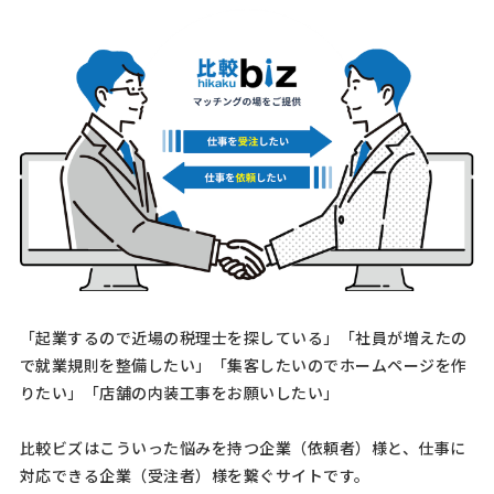
[御社の業種] 放課後等デイサービス [会社規模] 6名〜10名 [年商] 3000
万以下 [事業計画書の有無] 有り [申請予定の金額] [相談内容] 新規で放
課後等デイサービス事業を立ち上げようと思っており、それに必要な
物件や改装費，備品，送迎車両の導入費 …
【建設業】補助金コンサルタントの相談
経営コンサルタント > 補助金コンサルタント
相談して決めたい
熊本県
総額予算
依頼地域
[御社の業種] 建設業 [会社規模] 1名〜5名 [年商] 5億以下 [事業計画書
の有無] 無し [申請予定の金額] 1億以下 [相談内容] 中小企業省力化投
資補助金 【下記は、運営側で確認とれました追加情報となります】 確
「起業するので近場の税理士を探している」「社員が増えたの
認項目：省力化投資の具体的な内容は …
で就業規則を整備したい」「集客したいのでホームページを作
りたい」「店舗の内装工事をお願いしたい」
【申請可能な補助金や助成金の相談】補助金
コンサルタントの相談
比較ビズはこういった悩みを持つ企業（依頼者）様と、仕事に
経営コンサルタント > 補助金コンサルタント
対応できる企業（受注者）様を繋ぐサイトです。
相談して決めたい
東京都
総額予算
依頼地域