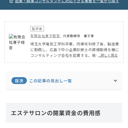
起業・開業コンサルタントに対応できる業者を一覧から探す
監修者
有限会社兼子経営
代表取締役 兼子俊
埼玉大学電気工学科卒業、同専攻科修了後、製造業
に勤務し、広島で中小企業診断士の資格取得を機に
コンサルティング会社を起業する。現在起業より2
...詳しく見る
4年目になるが、当初は経営の営業、製造等の個別
の機能、ISO取得等をコンサルティング支援してお
り、約十年経過後ISO関連事業を協力者に譲り、当
初独立の目標であった経営・事業支援を中心に事業
目次
この記事の見出し一覧
活動をはじめ現在に至る。この間広島中小企業診断
協会の理事、専務理事、現中小企業基盤整備機構の
チーフアドバイザー、中国経済産業局の事業評価委
員などを務めた。特に経済産業局の事業評価委員の
6年の経験はのちのコンサルティングに大きな影響
エステサロンの開業資金の費用感
をのこす。経済産業省中国経済産業局、財務省中国
財務局の認定になる「経営革新等支援機関」として
昨年再認定をいただき、活動している。個人として