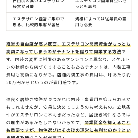
自由度の高いエステサロン
エステサロン開業資金はも
経営が可能
っとも高額
エステサロン経営に集中で
規模によっては従業員の雇
きる、比較的集客が容易
用も必要
経営の自由度が高い反面、エステサロン開業資金がもっとも
高額になってしまうのがテナントを借りて開業する方法
で
す。内装の変更に制限のあるマンションと異なり、スケルト
ンの状態から店づくりすることもあるテナントは、内装工事
費用も高額になりがち。店舗内装工事の費用は、坪あたり約
20万円からというのが費用感です。
運良く居抜き物件が見つかれば内装工事費用を抑えられるか
もしれませんが、安易に決めてしまうのも考えもの。立地条
件がエステサロンに不向きだったなど、居抜き物件ならでは
の理由があるかもしれないからです。
開業資金を抑えること
も重要ですが、物件選びはその後の運営に有利なのか？とい
う観点を持つことが必要
です。