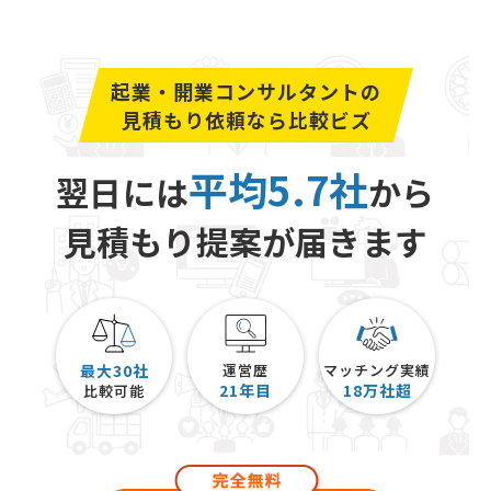
起業・開業コンサルタントの
見積もり依頼なら比較ビズ
平均5.7社
翌日には
から
見積もり提案が届きます
最大30社
運営歴
マッチング実績
21
年目
18
万社超
比較可能