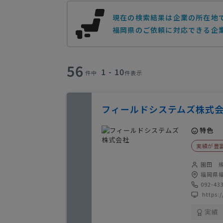
現在の検索結果は企業の所在地
福岡県のご依頼に対応できる企業
56
1 - 10
件中
件表示
フィールドシステムズ株式
特色
実績が豊
園田 
福岡県福
092-43
https:/
実績