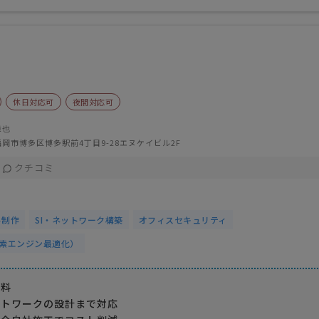
休日対応可
夜間対応可
達也
岡市博多区博多駅前4丁目9-28エヌケイビル2F
クチコミ
ト制作
SI・ネットワーク構築
オフィスセキュリティ
検索エンジン最適化）
無料
ットワークの設計まで対応