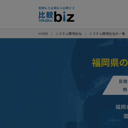
見積もり比較なら比較ビズ
HOME
システム開発会社
システム開発会社の一覧
福岡県
システム開発会社への相談・問合
【新規開発・従業員の管理】スマ
見積
システム開発会社への相談・問合
簡
スマホアプリ開発の
人気案件
福岡
【本部工場と3店舗
人気案件
業務システム開発の見積もり依頼