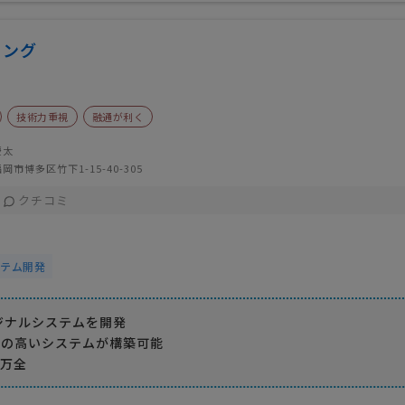
リング
技術力重視
融通が利く
慶太
岡市博多区竹下1-15-40-305
クチコミ
ステム開発
ジナルシステムを開発
度の高いシステムが構築可能
も万全