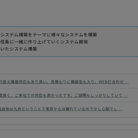
たシステム構築をテーマに様々なシステムを構築
を信条に一緒に作り上げていくシステム開発
省いたシステム構築
代替え機器対応もあり良い。見積もりに機器名も入り、WEB打合わせ …
度良く、ご来社での対応も良かったです。ご説明もしっかりしていて …
社自体は九州ということで東京からは離れているので少し心配でし …