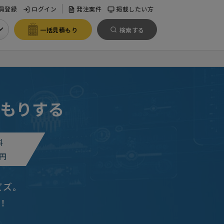
員登録
ログイン
発注案件
掲載したい方
一括見積もり
検索する
もりする
料
円
ビズ。
決めたい
福岡県
！