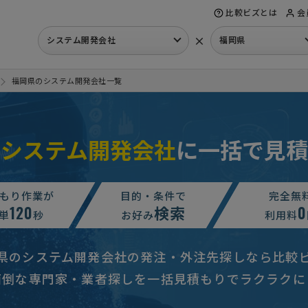
比較ビズとは
会
×
システム開発会社
福岡県
福岡県のシステム開発会社一覧
のシステム開発会社
に一括で見積
せ
相談して決めたい
福岡県
ホアプリ開発の見積もり依頼
相談して決めたい
福岡県
もり作業が
目的・条件で
完全無
120
検索
0
せ
相談して決めたい
福岡県
単
秒
お好み
利用料
見積もり依頼
相談して決めたい
福岡県
県のシステム開発会社の発注・外注先探しなら比較
を繋ぎ売上集計を本部で管理したい】業務システムの見積依頼
相談して
面倒な専門家・業者探しを一括見積もりでラクラクに
相談して決めたい
福岡県