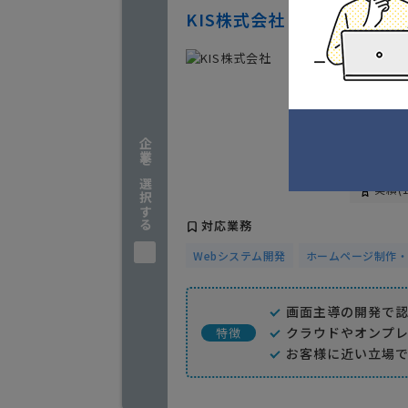
KIS株式会社
特色
実績が豊
児濱 
福岡県福
企業を選択する
https:/
実績(1
対応業務
Webシステム開発
ホームページ制作・
画面主導の開発で
クラウドやオンプ
特徴
お客様に近い立場