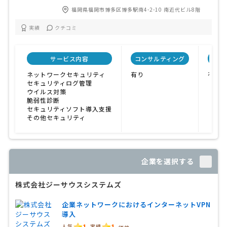
福岡県福岡市博多区博多駅南4-2-10 南近代ビル8階
実績
クチコミ
サービス内容
コンサルティング
自社
ネットワークセキュリティ
有り
有り
セキュリティログ管理
ウイルス対策
脆弱性診断
セキュリティソフト導入支援
その他セキュリティ
企業を選択する
株式会社ジーサウスシステムズ
企業ネットワークにおけるインターネットVPN
導入
1
1
人気
実績