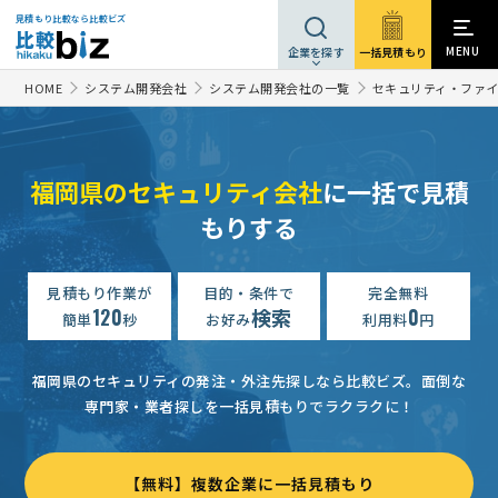
見積もり比較なら比較ビズ
MENU
一括見積もり
企業を探す
HOME
システム開発会社
システム開発会社の一覧
セキュリティ・ファ
福岡県のセキュリティ会社
に一括で見積
もりする
見積もり作業が
目的・条件で
完全無料
120
検索
0
簡単
秒
お好み
利用料
円
福岡県のセキュリティの発注・外注先探しなら比較ビズ。
面倒な
専門家・業者探しを一括見積もりでラクラクに！
【無料】複数企業に一括見積もり