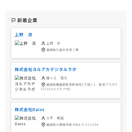
新着企業
上野 涼
上野 涼
福岡県久留米市宮ノ陣
株式会社ヨルアカデジタルラボ
鐘ヶ江 隆文
福岡県糟屋郡新宮町美咲3丁目1-1 新宮プラザ2
F(CoCoスクエア内)
株式会社Daiss
大平 朝遥
福岡県大野城市東大利4-4-23-1104