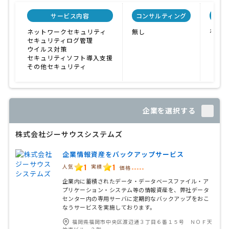
サービス内容
コンサルティング
自社
ネットワークセキュリティ
無し
有り
セキュリティログ管理
ウイルス対策
セキュリティソフト導入支援
その他セキュリティ
企業を選択する
株式会社ジーサウスシステムズ
企業情報資産をバックアップサービス
1
1
人気
実績
価格
-----
企業内に蓄積されたデータ・データベースファイル・ア
プリケーション・システム等の情報資産を、弊社データ
センター内の専用サーバに定期的なバックアップをおこ
なうサービスを実施しております。
福岡県福岡市中央区渡辺通３丁目６番１５号 ＮＯＦ天