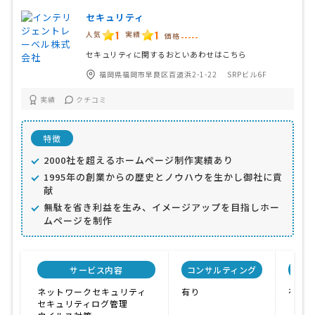
セキュリティ
1
1
人気
実績
価格
-----
セキュリティに関するおといあわせはこちら
福岡県福岡市早良区百道浜2-1-22 SRPビル6F
実績
クチコミ
特徴
2000社を超えるホームページ制作実績あり
1995年の創業からの歴史とノウハウを生かし御社に貢
献
無駄を省き利益を生み、イメージアップを目指しホー
ムページを制作
サービス内容
コンサルティング
自社
ネットワークセキュリティ
有り
有り
セキュリティログ管理