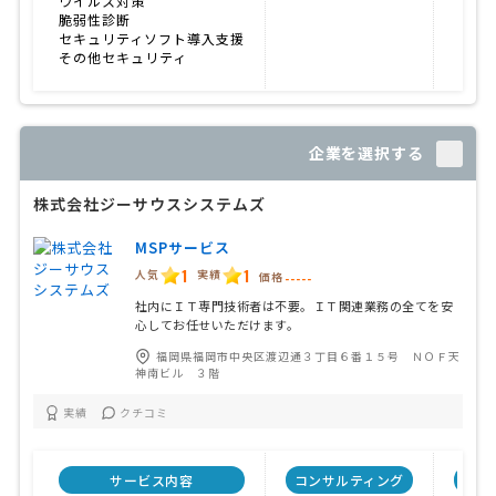
ウイルス対策
脆弱性診断
セキュリティソフト導入支援
その他セキュリティ
企業を選択する
株式会社ジーサウスシステムズ
MSPサービス
1
1
人気
実績
価格
-----
社内にＩＴ専門技術者は不要。ＩＴ関連業務の全てを安
心してお任せいただけます。
福岡県福岡市中央区渡辺通３丁目６番１５号 ＮＯＦ天
神南ビル ３階
実績
クチコミ
サービス内容
コンサルティング
自社