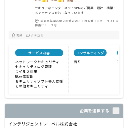
価格
-----
セキュアなインターネットVPNのご提案・設計・構築・
メンテナンスをおこなっています
福岡県福岡市中央区渡辺通３丁目６番１５号 ＮＯＦ天
神南ビル ３階
実績
クチコミ
サービス内容
コンサルティング
自社
ネットワークセキュリティ
有り
有り
セキュリティログ管理
ウイルス対策
脆弱性診断
セキュリティソフト導入支援
その他セキュリティ
企業を選択する
インテリジェントレーベル株式会社