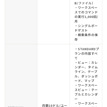
B/ファイル）
・ワークスペー
スでのコマンド
の実行1,000回/
月
・シングルボー
ドゲスト
・検索条件の保
存
・STANDARDプ
ランの内容すべ
て
・ビュー：カレ
ンダー、タイム
ライン、テーブ
ル、ダッシュボ
ード、マップ
・ワークスペー
スビュー：テー
ブルとカレンダ
ー
・ワークスペー
月額10ドル/ユー