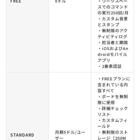
FREE
0ドル
・ワークスペー
スでのコマンド
の実行250回/月
・カスタム背景
とスタンプ
・無制限のアク
ティビティログ
・担当者と期限
・iOSおよびAn
droidモバイル
アプリ
・2要素認証
・FREEプランに
含まれている内
容すべて
・ボードを無制
限に使用
・詳細チェック
リスト
・カスタムフィ
ールド
月額5ドル/ユー
・無制限のスト
STANDARD
ザー
レージ（250M