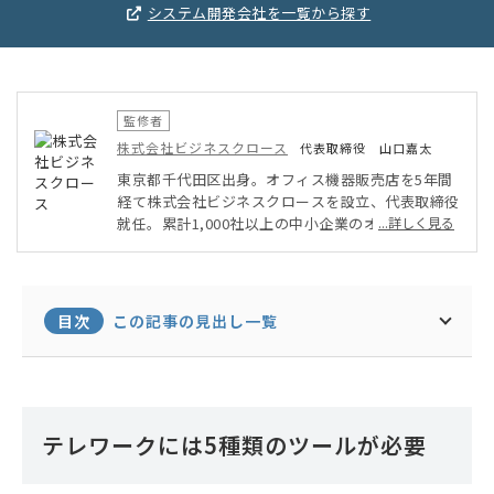
システム開発会社を一覧から探す
監修者
株式会社ビジネスクロース
代表取締役 山口嘉太
東京都千代田区出身。オフィス機器販売店を5年間
経て株式会社ビジネスクロースを設立、代表取締役
就任。累計1,000社以上の中小企業のオフィス機器
...詳しく見る
周りをサポートし、コスト削減を実現。現在は、外
資系企業、上場企業のオフィス機器も担当。オフィ
ス機器の他に、営業コンサルティング、営業研修な
ど幅広い分野で活動中。
目次
この記事の見出し一覧
テレワークには5種類のツールが必要