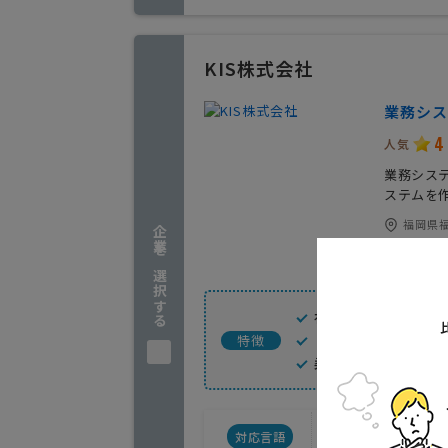
KIS株式会社
業務シス
4
人気
業務シス
ステムを
福岡県福
企業を選択する
実績(1
社内完結で一気通
リモートで全国対
特徴
柔軟でスピーディ
対応言語
人月例