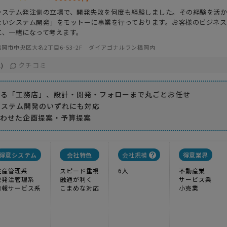
システム発注側の立場で、開発失敗を何度も経験しました。その経験を活
ないシステム開発」をモットーに事業を行っております。お客様のビジネス
に、一緒になって考えます。
岡市中央区大名2丁目6-53-2F ダイアゴナルラン福岡内
クチコミ
)
ける「工務店」、設計・開発・フォローまで丸ごとお任せ
けシステム開発のいずれにも対応
合わせた企画提案・予算提案
得意システム
会社特色
会社規模
得意業界
生産管理系
スピード重視
6人
不動産業
受発注管理系
融通が利く
サービス業
情報サービス系
こまめな対応
小売業