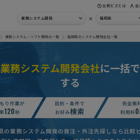
比較ビズとは
会
×
業務システム開発
福岡県
業務システム・ソフト開発の一覧
福岡県のシステム開発会社一覧
の業務システム開発会社
に一括で
する
もり依頼
予算上限なし
福岡県
の見積もり依頼
予算上限なし
福岡県
もり作業が
目的・条件で
完全無
120
検索
0
入の見積もり依頼
150万円まで
福岡県
単
秒
お好み
利用料
を繋ぎ売上集計を本部で管理したい】業務システムの見積依頼
相談して
県の業務システム開発の発注・外注先探しなら比較
相談して決めたい
福岡県