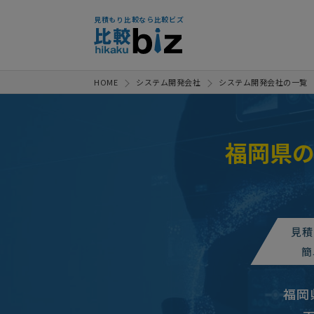
見積もり比較なら比較ビズ
HOME
システム開発会社
システム開発会社の一覧
福岡県
【Kintoneアプリの作成】見積
【Kintoneのアプリ開発費用】
見積
業務用ソフト・システム開発、導
簡
【本部工場と3店舗
人気案件
福岡
業務システム開発の見積もり依頼