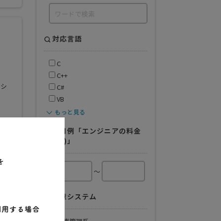
対応言語
C
C++
たシ
C#
VB
もっと見る
人月例「エンジニアの料金
例.(円)」
～
得意システム