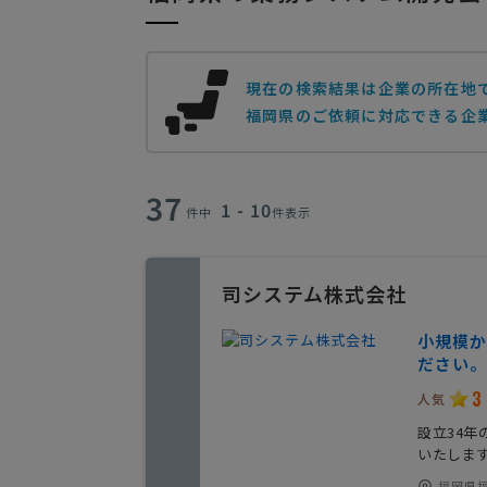
現在の検索結果は企業の所在地
福岡県のご依頼に対応できる企業
37
1 - 10
件中
件表示
司システム株式会社
小規模か
ださい。
3
人気
設立34
いたしま
福岡県福