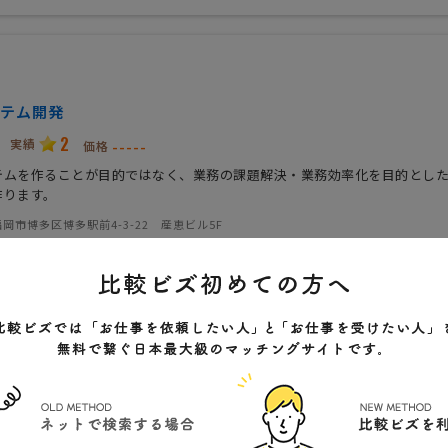
テム開発
2
実績
-----
価格
テムを作ることが目的ではなく、業務の課題解決・業務効率化を目的とし
作ります。
岡市博多区博多駅前4-3-22 産恵ビル5F
クチコミ
)
貫の開発体制
応可能
ーな対応
得意システム
会社特色
会社規模
得意業界