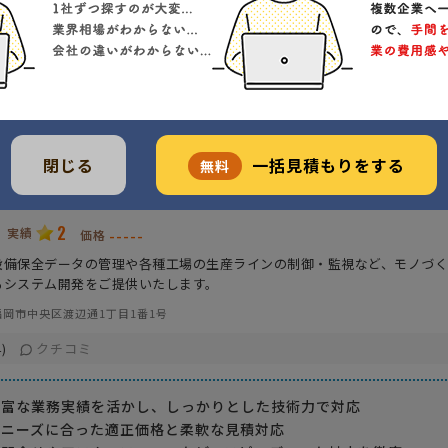
販売管理系
実績が豊富
商業
生産管理系
融通が利く
サービス業
総合管理系
こまめな対応
全般
閉じる
一括見積もりをする
無料
テム開発
2
実績
-----
価格
設備保全データの管理や各種工場の生産ラインの制御・監視など、モノづ
るシステム開発をご提供いたします。
岡市中央区渡辺通1丁目1番1号
クチコミ
)
豊富な業務実績を活かし、しっかりとした技術力で対応
」ニーズに合った適正価格と柔軟な見積対応