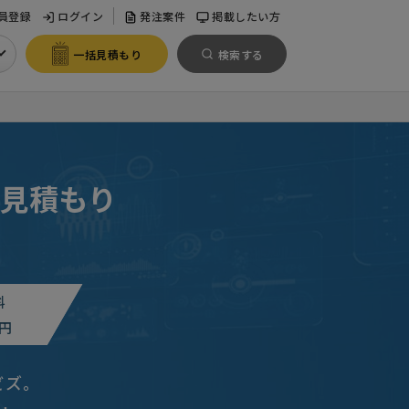
員登録
ログイン
発注案件
掲載したい方
一括見積もり
検索する
見積もり
料
円
決めたい
福岡県
ビズ。