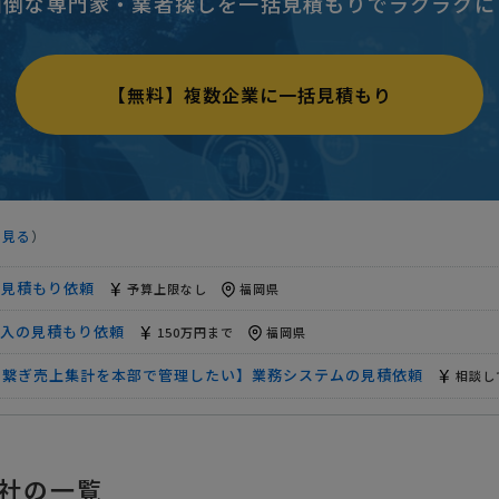
面倒な専門家・業者探しを一括見積もりでラクラクに
予算上限なし
福岡県
もり依頼
予算上限なし
福岡県
【無料】複数企業に一括見積もり
テムのご相談依頼※福岡エリア※
予算上限なし
福岡県
システム」導入の見積もり依頼
1500万円まで
福岡県
】「弊社FMに連結する生産管理FMの設計」
月10万円まで
福岡県
を見る
）
もり依頼
予算上限なし
福岡県
の見積もり依頼
予算上限なし
福岡県
入の見積もり依頼
150万円まで
福岡県
を繋ぎ売上集計を本部で管理したい】業務システムの見積依頼
相談して
相談して決めたい
福岡県
予算上限なし
福岡県
社の一覧