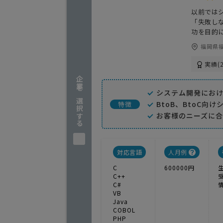
以前では
「失敗し
功を目的
福岡県福
実績(2
企業を選択する
システム開発にお
BtoB、BtoC向
特徴
お客様のニーズに
対応言語
人月例
C
600000円
C++
C#
VB
Java
COBOL
PHP