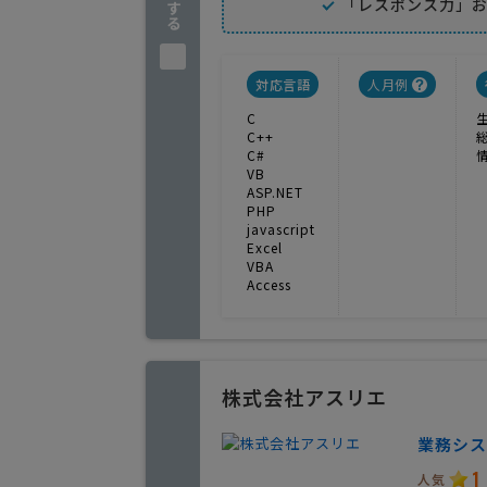
「レスポンス力」
対応言語
人月例
C
C++
C#
VB
ASP.NET
PHP
javascript
Excel
VBA
Access
株式会社アスリエ
業務シス
1
人気