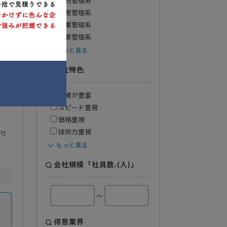
販売管理系
生産管理系
営業管理系
顧客管理系
もっと見る
会社特色
実績が豊富
スピード重視
価格重視
技術力重視
くり
もっと見る
会社規模「社員数.(人)」
～
得意業界