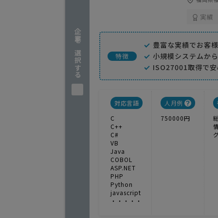
実績
企業を選択する
豊富な実績でお客
小規模システムか
特徴
ISO27001取得
対応言語
人月例
C
750000円
C++
C#
VB
Java
COBOL
ASP.NET
PHP
Python
javascript
・・・・・