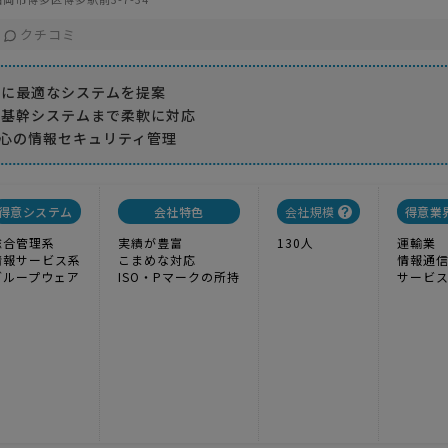
クチコミ
様に最適なシステムを提案
ら基幹システムまで柔軟に対応
で安心の情報セキュリティ管理
得意システム
会社特色
会社規模
得意業
総合管理系
実績が豊富
130人
運輸業
情報サービス系
こまめな対応
情報通
グループウェア
ISO・Pマークの所持
サービ