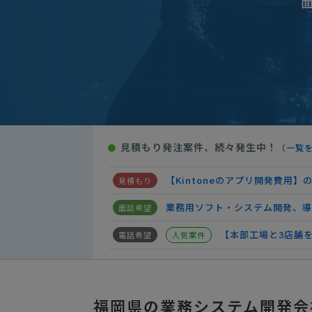
業務システムの見積もり依頼
業務システムの見積
人気案件
【AIを活用した開発】業務シス
「注文管理システム」「在庫管理
【FileMakerに強い業者希望
見積もり発注案件、続々発生中！
●
（
一覧
【Kintoneアプリの作成】見積
【Kintoneのアプリ開発費用】
業務用ソフト・システム開発、導
【本部工場と3店舗
人気案件
業務システム開発の見積もり依頼
業務システムの見積もり依頼
福岡県の業務システム開発会