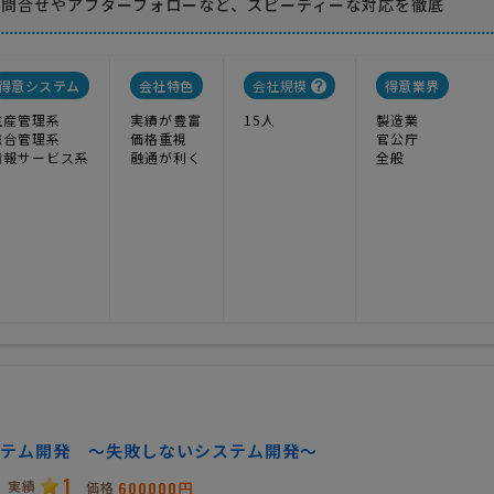
お問合せやアフターフォローなど、スピーディーな対応を徹底
得意システム
会社特色
会社規模
得意業界
生産管理系
実績が豊富
15人
製造業
総合管理系
価格重視
官公庁
情報サービス系
融通が利く
全般
テム開発 〜失敗しないシステム開発〜
1
実績
600000円
価格