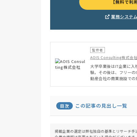
【無料で利
業務システ
監修者
AOIS Consulting株式会
大学卒業後はIT企業に
験。その後は、フリーの
動産会社の商業施設での
プロジェクト管理、SIerで
携する周辺システムの導
支援。
この記事の見出し一覧
目次
掲載企業の選定は弊社独自の基準とリサーチ手
企業の情報は変更されている場合がございます