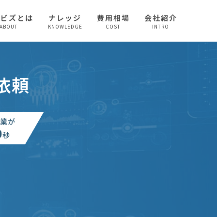
較ビズとは
ナレッジ
費用相場
会社紹介
ABOUT
KNOWLEDGE
COST
INTRO
依頼
業が
0
秒