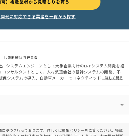
用可】複数業者から見積もりを貰う
ム開発に対応できる業者を一覧から探す
社
代表取締役 青井真吾
入社。システムエンジニアとして大手企業向けのERPシステム開発を経
ITコンサルタントとして、人材派遣会社の基幹システムの開発、不
販促システムの導入、自動車メーカーでコネクティッドカー開発の
...詳しく見る
のSalesforceの導入、ファッション業界の企業でSalesforceと連
入を経験。現在は法人化し主に企業のシステム開発プロジェクトを
法に基づき行っております。詳しくは
編集ポリシー
をご覧ください。掲載
。掲載企業へのお仕事の依頼は十分な確認を行ったうえで、お客様の判断