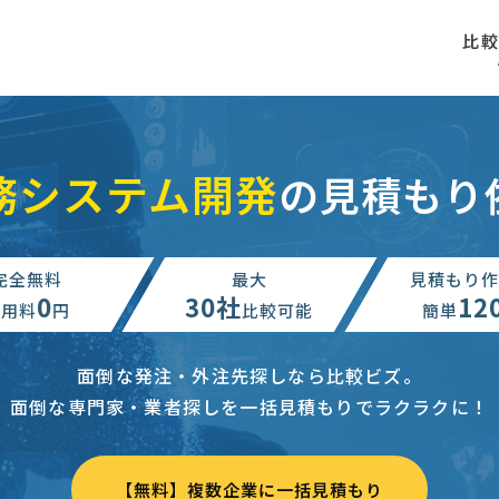
比
務システム開発
の見積もり
完全無料
最大
見積もり作
0
30社
12
利用料
円
比較可能
簡単
面倒な発注・外注先探しなら比較ビズ。
面倒な専門家・業者探しを一括見積もりでラクラクに！
【無料】複数企業に一括見積もり