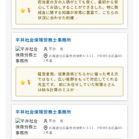
担当者の方の人柄がとても良く、最初から安
心してお話しすることができました。特に助
5
成金に関する知識が非常に豊富で、こちらの
状況に合わせた的確 …
平井社会保険労務士事務所
平井 覚
北海道北広島市共栄町4-3-11 PRIME北広島40
2号室
経営者側、従業員側どちらかに偏った考え方
ではなく、広い視野をもって対応してくれる
5
先生です。 前にお任せしていた税理士さん
は給与計算のミスが …
平井社会保険労務士事務所
平井 覚
北海道北広島市共栄町4-3-11 PRIME北広島40
2号室