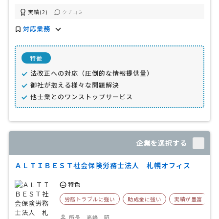
実績(2)
クチコミ
対応業務
特徴
法改正への対応（圧倒的な情報提供量）
御社が抱える様々な問題解決
他士業とのワンストップサービス
企業を選択する
ＡＬＴＩＢＥＳＴ社会保険労務士法人 札幌オフィス
特色
労務トラブルに強い
助成金に強い
実績が豊富
所長 高嶋 昭