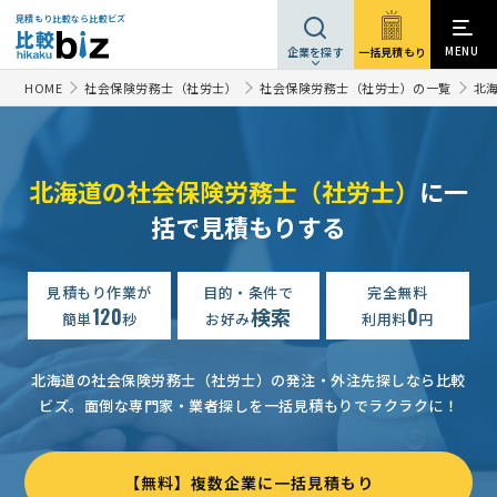
見積もり比較なら比較ビズ
MENU
一括見積もり
企業を探す
HOME
社会保険労務士（社労士）
社会保険労務士（社労士）の一覧
北
北海道の社会保険労務士（社労士）
に一
社会保険労務士への相談・問合せ
30万円まで
北海道
括で見積もりする
【労務、経理の外部委託】給与計算の見積もり依頼
相談して決めたい
【助成金・補助金】の相談
見積もり作業が
目的・条件で
相談して決めたい
完全無料
北海道
120
検索
0
簡単
秒
お好み
利用料
円
社会保険労務士への相談・問合せ
相談して決めたい
北海道
【顧問】社会保険労務士への相談・問合せ
月2万円まで
北海
北海道の社会保険労務士（社労士）の発注・外注先探しなら比較
ビズ。
面倒な専門家・業者探しを一括見積もりでラクラクに！
【飲食業】社会保険労務士への相談・問合せ
相談して決めたい
【大至急】「社保・労働保険手続き」社会保険労務士への相談・問合せ
【無料】複数企業に一括見積もり
社会保険労務士への相談・問合せ
相談して決めたい
北海道