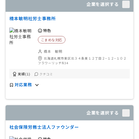
企業を選択する
橋本敏明社労士事務所
特色
こまめな対応
橋本 敏明
北海道札幌市東区北３４条東１２丁目２−１２−１０２
フラワーリッチN34
実績(1)
クチコミ
対応業務
企業を選択する
社会保険労務士法人ファウンダー
特色