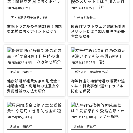
2026年05月22日
2026年05月22日
ADR(裁判外紛争解決手続)
社会保険労務士
労務トラブルの事例23選！問題
関東ITソフトウェア健康保険の
を未然に防ぐポイントとは？
メリットとは？加入要件や必要
書類も紹介
2026年02月02日
2026年01月07日
助成金申請代行
労務規定・就業規則作成
健康診断が経費対象の助成金・
均等待遇と均衡待遇の概要や違
補助金4選！利用時の注意点や
いは？判決事例7選やトラブル
費用軽減の方法も紹介
防止を解説
2025年05月08日
2025年05月08日
助成金申請代行
助成金申請代行