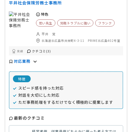
平井社会保険労務士事務所
特色
若い先生
労務トラブルに強い
フランク
平井 覚
北海道北広島市共栄町4-3-11 PRIME北広島402号室
クチコミ(3)
実績
対応業務
特徴
スピード感を持った対応
対話を大切にした対応
ただ事務処理をするだけでなく積極的に提案します
最新のクチコミ
経営者側、従業員側どちらかに偏った考え方では