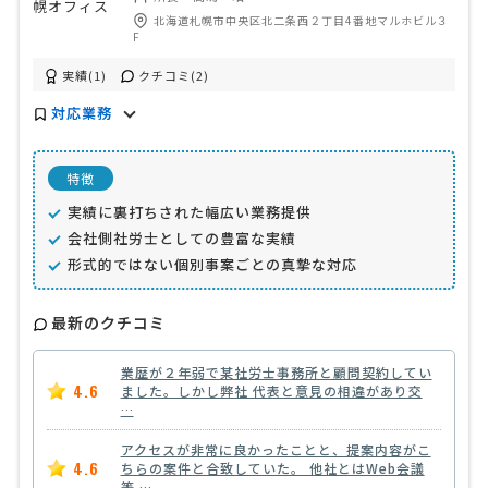
北海道札幌市中央区北二条西２丁目4番地マルホビル３
F
実績(1)
クチコミ(2)
対応業務
特徴
実績に裏打ちされた幅広い業務提供
会社側社労士としての豊富な実績
形式的ではない個別事案ごとの真摯な対応
最新のクチコミ
業歴が２年弱で某社労士事務所と顧問契約してい
4.6
ました。しかし弊社 代表と意見の相違があり交
…
アクセスが非常に良かったことと、提案内容がこ
4.6
ちらの案件と合致していた。 他社とはWeb会議
等 …