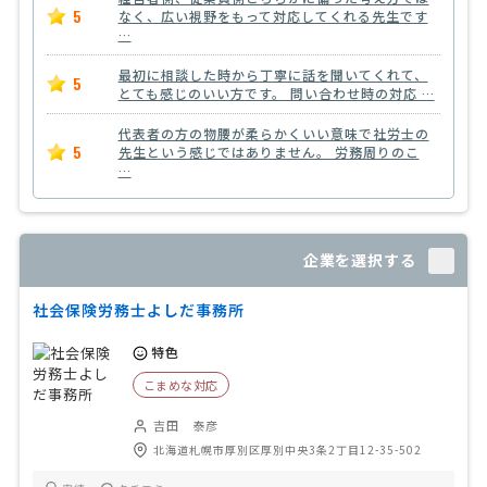
5
なく、広い視野をもって対応してくれる先生です
…
最初に相談した時から丁寧に話を聞いてくれて、
5
とても感じのいい方です。 問い合わせ時の対応 …
代表者の方の物腰が柔らかくいい意味で社労士の
5
先生という感じではありません。 労務周りのこ
…
企業を選択する
社会保険労務士よしだ事務所
特色
こまめな対応
吉田 泰彦
北海道札幌市厚別区厚別中央3条2丁目12-35-502