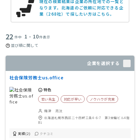
現在の検索結果は企業の所在地での一覧と
なります。
北海道のご依頼に対応できる企
業（268社）で探したい方はこちら。
22
1 - 10
件中
件表示
並び順に関して
企業を選択する
社会保険労務士us.office
特色
若い先生
対応が早い
ノウハウが充実
梅津 亮汰
北海道札幌市西区二十四軒三条4-6-7 第3栄輪ビル4階
B1
実績(2)
クチコミ