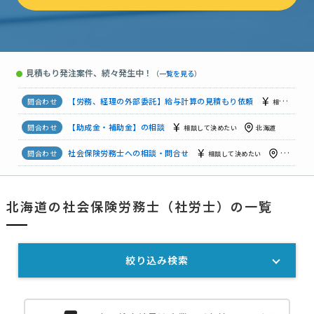
社会保険労務士への相談・問合せ
相談して決めたい
北海道
社会保険労務士への相談・問合せ
相談して決めたい
北海道
見積もり発注案件、続々発生中！
●
（
一覧を見る
）
社会保険労務士への相談・問合せ
30万円まで
北海道
【労務、経理の外部委託】給与計算の見積もり依頼
相談して決めたい
【助成金・補助金】の相談
相談して決めたい
北海道
社会保険労務士への相談・問合せ
相談して決めたい
北海道
【顧問】社会保険労務士への相談・問合せ
月2万円まで
北海
北海道の社会保険労務士（社労士）の一覧
【飲食業】社会保険労務士への相談・問合せ
相談して決めたい
絞り込み検索