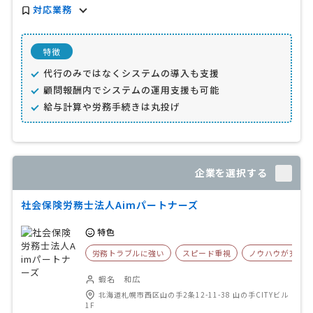
対応業務
特徴
代行のみではなくシステムの導入も支援
顧問報酬内でシステムの運用支援も可能
給与計算や労務手続きは丸投げ
企業を選択する
社会保険労務士法人Aimパートナーズ
特色
労務トラブルに強い
スピード重視
ノウハウが充実
蝦名 和広
北海道札幌市西区山の手2条12-11-38 山の手CITYビル
1F