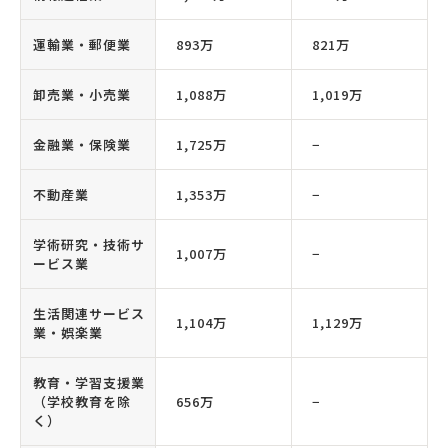
運輸業・郵便業
893万
821万
卸売業・小売業
1,088万
1,019万
金融業・保険業
1,725万
−
不動産業
1,353万
−
学術研究・技術サ
1,007万
−
ービス業
生活関連サービス
1,104万
1,129万
業・娯楽業
教育・学習支援業
（学校教育を除
656万
−
く）