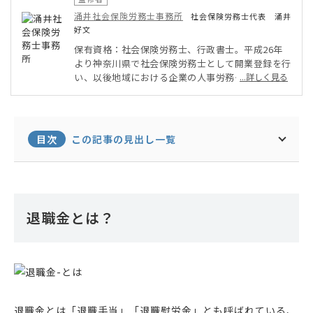
涌井社会保険労務士事務所
社会保険労務士代表 涌井
好文
保有資格：社会保険労務士、行政書士。平成26年
より神奈川県で社会保険労務士として開業登録を行
い、以後地域における企業の人事労務や給与計算の
...詳しく見る
アドバイザーとして活動を行う。近時はインターネ
ット上でも活発に活動しており、クラウドソーシン
グサイトやSNSを通した記事執筆や監修を中心に行
っている。
目次
この記事の見出し一覧
退職金とは？
退職金とは「退職手当」「退職慰労金」とも呼ばれている、