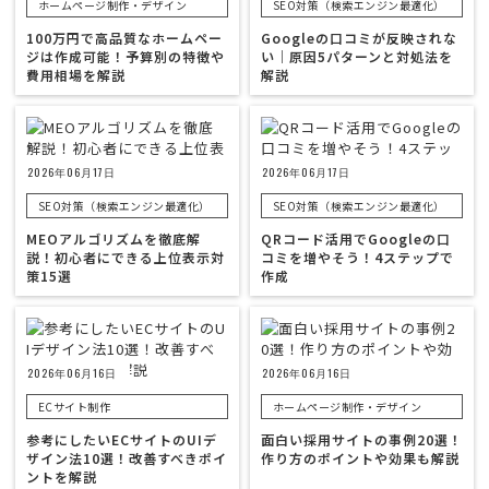
ホームページ制作・デザイン
SEO対策（検索エンジン最適化）
100万円で高品質なホームペー
Googleの口コミが反映されな
ジは作成可能！予算別の特徴や
い｜原因5パターンと対処法を
費用相場を解説
解説
2026年06月17日
2026年06月17日
SEO対策（検索エンジン最適化）
SEO対策（検索エンジン最適化）
MEOアルゴリズムを徹底解
QRコード活用でGoogleの口
説！初心者にできる上位表示対
コミを増やそう！4ステップで
策15選
作成
2026年06月16日
2026年06月16日
ECサイト制作
ホームページ制作・デザイン
参考にしたいECサイトのUIデ
面白い採用サイトの事例20選！
ザイン法10選！改善すべきポイ
作り方のポイントや効果も解説
ントを解説