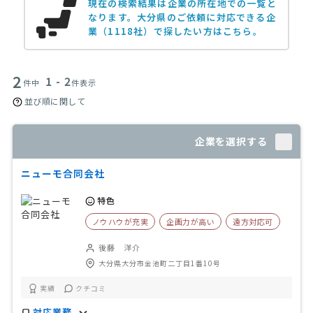
現在の検索結果は企業の所在地での一覧と
なります。
大分県のご依頼に対応できる企
業（1118社）で探したい方はこちら。
2
1 - 2
件中
件表示
並び順に関して
企業を選択する
ニューモ合同会社
特色
ノウハウが充実
企画力が高い
遠方対応可
後藤 洋介
大分県大分市金池町二丁目1番10号
実績
クチコミ
対応業務