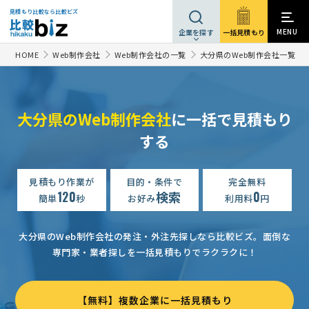
見積もり比較なら比較ビズ
MENU
一括見積もり
企業を探す
HOME
Web制作会社
Web制作会社の一覧
大分県のWeb制作会社一覧
大分県のWeb制作会社
に一括で見積もり
ホームページ制作の見積もり依頼
相談して決めたい
大分県
する
【コーポレートサイト（企業サイト）】ホームページ制作の見積もり依頼
【大分県の業者希望】ホームページ制作の見積もり依頼
見積もり作業が
目的・条件で
完全無料
5万円ま
120
検索
0
簡単
秒
お好み
利用料
円
ホームページ制作の見積もり依頼
相談して決めたい
大分県
ホームページ制作の見積もり依頼
7万円まで
大分県
大分県のWeb制作会社の発注・外注先探しなら比較ビズ。
面倒な
専門家・業者探しを一括見積もりでラクラクに！
【コーポレートサイト（企業サイト）】ホームページ制作の見積もり依頼
ホームページ制作の見積もり依頼
15万円まで
大分県
【無料】複数企業に一括見積もり
【整体院のホームページ】制作の見積もり依頼
50万円まで