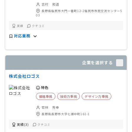
吉村 和道
長野県塩尻市大門一番町12-2塩尻市市民交流センター5
03
実績
クチコミ
対応業務
企業を選択する
株式会社ロゴス
特色
価格重視
技術力重視
デザイン力重視
若林 秀幸
長野県長野市大字七瀬中町161-1
実績(3)
クチコミ