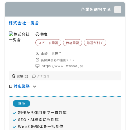
企業を選択する
株式会社一兎舎
特色
スピード重視
価格重視
融通が利く
山崎 恵理子
長野県長野市吉田2-9-2
https://www.ittosha.jp/
実績(2)
クチコミ
対応業務
特徴
制作から運用まで一貫対応
SEO・AI検索にも対応
Webと紙媒体を一括制作