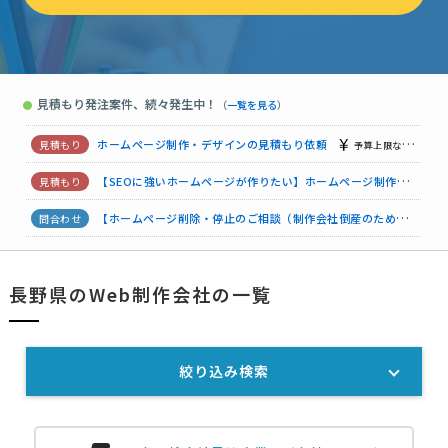
ホームページ制作の見積もり依頼
70万円まで
長野県
ホームページ制作の見積もり依頼
予算上限なし
長野県
見積もり発注案件、続々発生中！
ホームページ制作の見積もり依頼
●
（
一覧を見る
）
相談して決めたい
長野県
ホームページ制作の見積もり依頼
予算上限なし
長野県
ホームページ制作・デザインの見積もり依頼
予算上限なし
長
【SEOに強いホームページが作りたい】ホームページ制作の見積もり依頼
【ホームページ削除・停止のご相談（制作会社倒産のため）】
長野県のWeb制作会社の一覧
【コーポレートサイトリニューアル＆飲食事業HP管理】の見積もり依頼
ホームページ制作の見積もり依頼
相談して決めたい
長野県
絞り込み検索