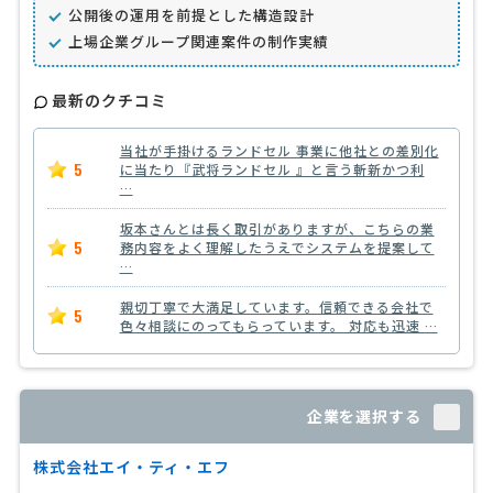
公開後の運用を前提とした構造設計
上場企業グループ関連案件の制作実績
最新のクチコミ
当社が手掛けるランドセル 事業に他社との差別化
5
に当たり『武将ランドセル 』と言う斬新かつ利
…
坂本さんとは長く取引がありますが、こちらの業
5
務内容をよく理解したうえでシステムを提案して
…
親切丁寧で大満足しています。信頼できる会社で
5
色々相談にのってもらっています。 対応も迅速 …
企業を選択する
株式会社エイ・ティ・エフ