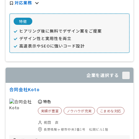
対応業務
特徴
ヒアリング後に無料でデザイン案をご提案
デザイン性と実用性を両立
高速表示やSEOに強いコード設計
企業を選択する
合同会社Koto
特色
実績が豊富
ノウハウが充実
こまめな対応
梶田 直
長野県駒ヶ根市中央3番1号 松岡ビル1階