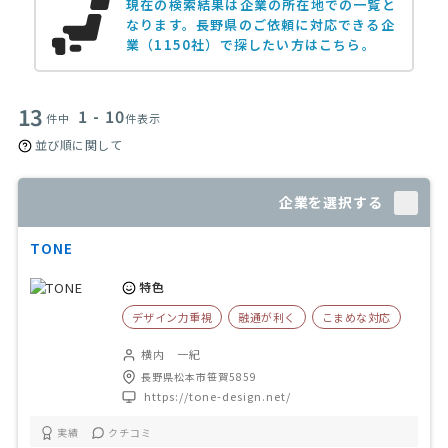
現在の検索結果は企業の所在地での一覧と
なります。
長野県のご依頼に対応できる企
業（1150社）で探したい方はこちら。
13
1 - 10
件中
件表示
並び順に関して
企業を選択する
TONE
特色
デザイン力重視
融通が利く
こまめな対応
横内 一紀
長野県松本市笹賀5859
https://tone-design.net/
実績
クチコミ