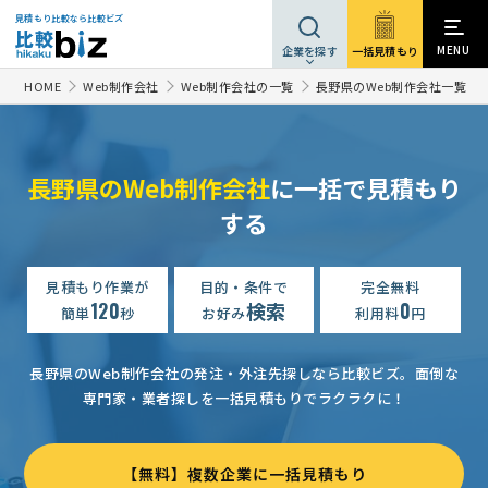
見積もり比較なら比較ビズ
MENU
一括見積もり
企業を探す
HOME
Web制作会社
Web制作会社の一覧
長野県のWeb制作会社一覧
長野県のWeb制作会社
に一括で見積もり
する
ホームページ制作の見積もり依頼
予算上限なし
長野県
ホームページ制作・デザインの見積もり依頼
予算上限なし
長
見積もり作業が
目的・条件で
完全無料
120
検索
0
簡単
秒
お好み
利用料
円
【SEOに強いホームページが作りたい】ホームページ制作の見積もり依頼
【ホームページ削除・停止のご相談（制作会社倒産のため）】
長野県のWeb制作会社の発注・外注先探しなら比較ビズ。
面倒な
専門家・業者探しを一括見積もりでラクラクに！
【コーポレートサイトリニューアル＆飲食事業HP管理】の見積もり依頼
ホームページ制作の見積もり依頼
相談して決めたい
長野県
【無料】複数企業に一括見積もり
ホームページ制作の見積もり依頼
相談して決めたい
長野県