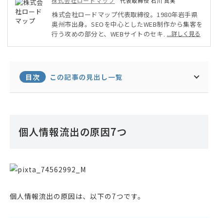
株式会社ロードマップ
代表取締役 石川 真実
株式会社ロードマップ代表取締役。1980年岩手県
奥州市出身。SEOを中心としたWEB制作から集客を
行う攻めの部分と、WEBサイトのセキュリティ診断
...詳しく見る
など守りのサービスをワンストップで提供。特に相
談が多い誹謗中傷・風評被害対策をメインにサービ
ス提供しており4000億売上がある企業のレピュテ
ーションリスク予防を実施し結果を出し契約継続
目次
この記事の見出し一覧
中。
個人情報流出の原因7つ
個人情報流出の原因は、以下の7つです。