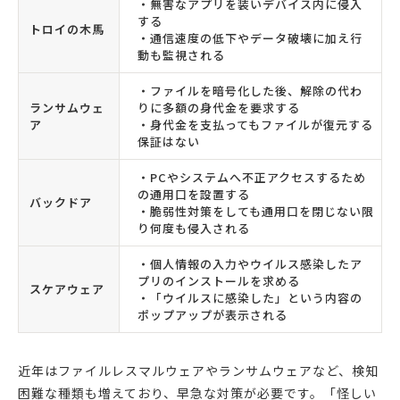
・無害なアプリを装いデバイス内に侵入
する
トロイの木馬
・通信速度の低下やデータ破壊に加え行
動も監視される
・ファイルを暗号化した後、解除の代わ
ランサムウェ
りに多額の身代金を要求する
ア
・身代金を支払ってもファイルが復元する
保証はない
・PCやシステムへ不正アクセスするため
の通用口を設置する
バックドア
・脆弱性対策をしても通用口を閉じない限
り何度も侵入される
・個人情報の入力やウイルス感染したア
プリのインストールを求める
スケアウェア
・「ウイルスに感染した」という内容の
ポップアップが表示される
近年はファイルレスマルウェアやランサムウェアなど、検知
困難な種類も増えており、早急な対策が必要です。「怪しい