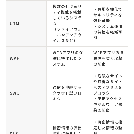
複数のセキュリ
・費用を抑えて
ティ機能を搭載
セキュリティを
しているシステ
強化可能
UTM
ム
・システム運用
（ファイアウォ
の負担を軽減可
ールやアンチウ
能
イルスなど）
WEBアプリの保
WEBアプリの脆
WAF
護に特化したシ
弱性を突く攻撃
ステム
の防止
・危険なサイト
や有害なサイト
通信を中継する
へのアクセスを
SWG
クラウド型プロ
ブロック
キシ
・不正アクセス
やマルウェア感
染の防止
・機密情報に指
機密情報の流出
定した情報の監
DLP
防止に特化した
視