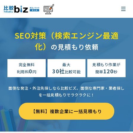
SEO対策（検索エンジン最適
化）
の見積もり依頼
完全無料
最大
見積もり作業が
0
30社
120
利用料
円
比較可能
簡単
秒
面倒な発注・外注先探しなら比較ビズ。
面倒な専門家・業者探し
を一括見積もりでラクラクに！
【無料】複数企業に一括見積もり