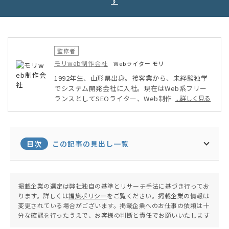
す
監修者
モリweb制作会社
Webライター モリ
1992年生、山形県出身。接客業から、未経験独学
でシステム開発会社に入社。現在はWeb系フリー
ランスとしてSEOライター、Web制作、Webデザ
...詳しく見る
インなどを軸に、幅広く活動中。自身が運営するブ
ログのPV数は年間14万人を超える。温泉と旅行が
趣味。
目次
この記事の見出し一覧
掲載企業の選定は弊社独自の基準とリサーチ手法に基づき行ってお
ります。詳しくは
編集ポリシー
をご覧ください。掲載企業の情報は
変更されている場合がございます。掲載企業へのお仕事の依頼は十
分な確認を行ったうえで、お客様の判断と責任でお願いいたします