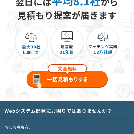
平均8.1社
翌日には
から
見積もり提案が届きます
最大30社
運営歴
マッチング実績
21
年目
18
万社超
比較可能
Webシステム開発にお困りではありませんか？
もしも今現在、