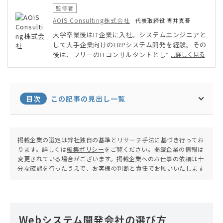
監修者
AOIS Consulting株式会社
代表取締役 青井真吾
大学卒業後はIT企業に入社。システムエンジニアと
して大手企業向けのERPシステム開発を経験。その
後は、フリーのITコンサルタントとして、人材派遣
...詳しく見る
会社の基幹システムの開発、不動産会社の商業施設
での販促システムの導入、自動車メーカーでコネク
ティッドカー開発のプロジェクト管理、SIerでのS
alesforceの導入、ファッション業界の企業でSale
目次
この記事の見出し一覧
sforceと連携する周辺システムの導入を経験。現
在は法人化し主に企業のシステム開発プロジェクト
を支援。
掲載企業の選定は弊社独自の基準とリサーチ手法に基づき行ってお
ります。詳しくは
編集ポリシー
をご覧ください。掲載企業の情報は
変更されている場合がございます。掲載企業へのお仕事の依頼は十
分な確認を行ったうえで、お客様の判断と責任でお願いいたします
Webシステム開発会社の選び方