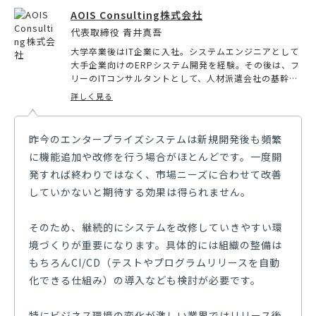
AOIS Consulting株式会社
代表取締役 青井真吾
大学卒業後はIT企業に入社。システムエンジニアとして
大手企業向けのERPシステム開発を経験。その後は、フ
リーのITコンサルタントとして、人材派遣会社の基幹シ
ステムの開発、不動産会社の商業施設での販促システム
詳しく見る
の導入、自動車メーカーでコネクティッドカー開発のプ
ロジェクト管理、SIerでのSalesforceの導入、ファッシ
ョン業界の企業でSalesforceと連携する周辺システムの
昨今のエンタープライズシステムは新規開発後も頻繁
導入を経験。現在は法人化し主に企業のシステム開発プ
に機能追加や改修を行う場合がほとんどです。一度開
ロジェクトを支援。
発すれば終わりではなく、市場ニーズに合わせて改善
していかないと期待する効果は得られません。
そのため、継続的にシステムを改修していきやすい環
境づくりが重要になります。具体的には組織の整備は
もちろんCI/CD（テストやプログラムリリースを自動
化できる仕組み）の導入なども検討が必要です。
特にビジネス環境の変化が激しい業界ではリリース後