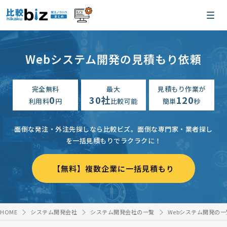
Webシステム開発の見積もり依頼
完全無料
最大
見積もり作業が
0
30社
120
利用料
円
比較可能
簡単
秒
面倒な発注・外注先探しなら比較ビズ。
面倒な専門家・業者探し
を一括見積もりでラクラクに！
【無料】複数企業に一括見積もり
HOME
システム開発会社
システム開発会社の一覧
Webシステム開発の一