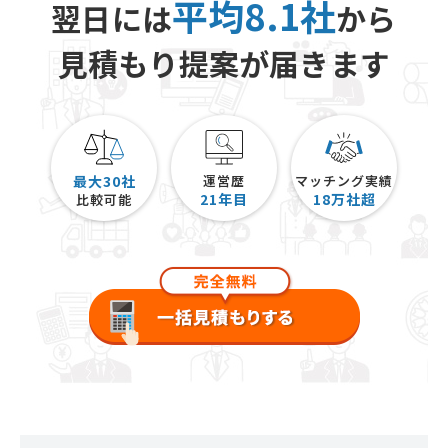
平均8.1社
翌日には
から
見積もり提案が届きます
最大30社
運営歴
マッチング実績
21
年目
18
万社超
比較可能