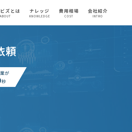
較ビズとは
ナレッジ
費用相場
会社紹介
ABOUT
KNOWLEDGE
COST
INTRO
依頼
業が
0
秒