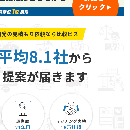
開発の
見積もり依頼なら比較ビズ
平均8.1社
から
り提案が届きます
運営歴
マッチング実績
21
年目
18
万社超