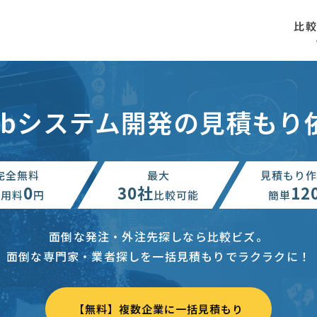
比
ebシステム開発の見積もり
完全無料
最大
見積もり作
0
30社
12
利用料
円
比較可能
簡単
面倒な発注・外注先探しなら比較ビズ。
面倒な専門家・業者探しを一括見積もりでラクラクに！
【無料】複数企業に一括見積もり