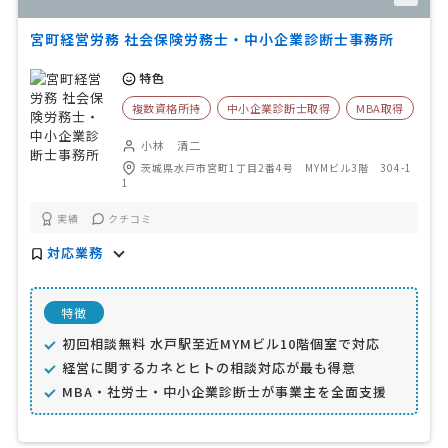
宮町経営労務 社会保険労務士・中小企業診断士事務所
特色
複数資格所持
中小企業診断士取得
MBA取得
小林 清二
茨城県水戸市宮町1丁目2番4号 MYMビル3階 304-1
1
実績
クチコミ
対応業務
特徴
初回相談無料 水戸駅至近MYMビル10階個室で対応
経営に関するカネとヒトの相談対応が最も得意
MBA・社労士・中小企業診断士が事業主を全面支援