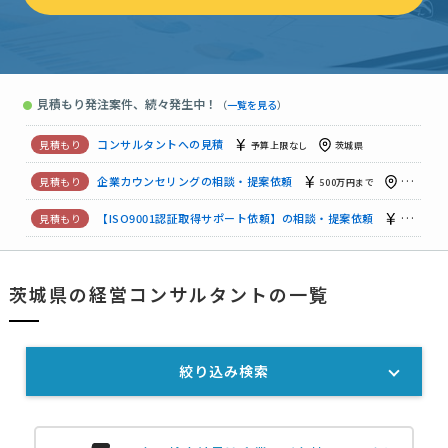
補助金申請・支援の相談
相談して決めたい
茨城県
マーケティング・営業戦略の見積もり依頼
予算上限なし
茨城
店舗コンサルティングの相談・提案依頼
月5万円まで
茨城県
見積もり発注案件、続々発生中！
●
（
一覧を見る
）
カフェ開業支援｜融資・店舗準備・経営相談
月2万円まで
茨
コンサルタントへの見積
予算上限なし
茨城県
企業カウンセリングの相談・提案依頼
500万円まで
茨城県
【ISO9001認証取得サポート依頼】の相談・提案依頼
相談して
欧州輸出支援｜販路開拓・規制対応相談
7万円まで
茨城県
茨城県の経営コンサルタントの一覧
補助金申請・支援の相談
予算上限なし
茨城県
絞り込み検索