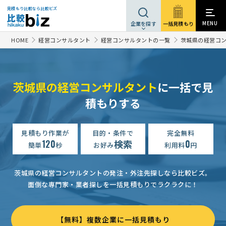
見積もり比較なら比較ビズ
MENU
一括見積もり
企業を探す
HOME
経営コンサルタント
経営コンサルタントの一覧
茨城県の経営コ
茨城県の経営コンサルタント
に一括で見
積もりする
カフェ開業支援｜融資・店舗準備・経営相談
月2万円まで
茨
コンサルタントへの見積
予算上限なし
茨城県
見積もり作業が
目的・条件で
完全無料
企業カウンセリングの相談・提案依頼
500万円まで
茨城県
120
検索
0
簡単
秒
お好み
利用料
円
【ISO9001認証取得サポート依頼】の相談・提案依頼
相談して
茨城県の経営コンサルタントの発注・外注先探しなら比較ビズ。
欧州輸出支援｜販路開拓・規制対応相談
7万円まで
茨城県
面倒な専門家・業者探しを一括見積もりでラクラクに！
補助金申請・支援の相談
予算上限なし
茨城県
補助金申請・支援の相談
相談して決めたい
茨城県
【無料】複数企業に一括見積もり