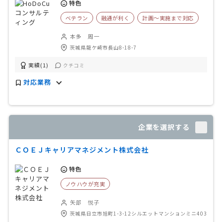
特色
ベテラン
融通が利く
計画〜実施まで対応
本多 周一
茨城県龍ケ崎市長山8-18-7
実績(1)
クチコミ
対応業務
企業を選択する
ＣＯＥＪキャリアマネジメント株式会社
特色
ノウハウが充実
矢部 悦子
茨城県日立市旭町1-3-12シルエットマンションミニ403