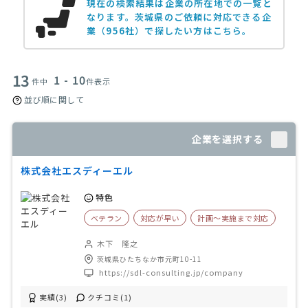
現在の検索結果は企業の所在地での一覧と
なります。
茨城県のご依頼に対応できる企
業（956社）で探したい方はこちら。
13
1 - 10
件中
件表示
並び順に関して
企業を選択する
株式会社エスディーエル
特色
ベテラン
対応が早い
計画〜実施まで対応
木下 隆之
茨城県ひたちなか市元町10-11
https://sdl-consulting.jp/company
実績(3)
クチコミ(1)