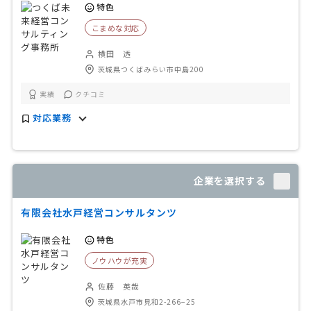
特色
こまめな対応
横田 透
茨城県つくばみらい市中島200
実績
クチコミ
対応業務
企業を選択する
有限会社水戸経営コンサルタンツ
特色
ノウハウが充実
佐藤 英哉
茨城県水戸市見和2-266−25