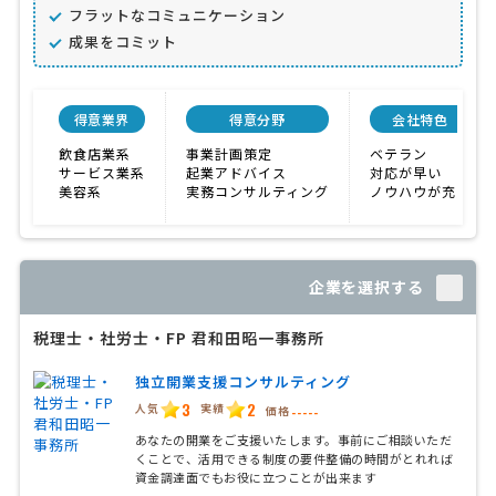
フラットなコミュニケーション
成果をコミット
得意業界
得意分野
会社特色
飲食店業系
事業計画策定
ベテラン
サービス業系
起業アドバイス
対応が早い
美容系
実務コンサルティング
ノウハウが充実
企業を選択する
税理士・社労士・FP 君和田昭一事務所
独立開業支援コンサルティング
3
2
人気
実績
価格
-----
あなたの開業をご支援いたします。事前にご相談いただ
くことで、活用できる制度の要件整備の時間がとれれば
資金調達面でもお役に立つことが出来ます