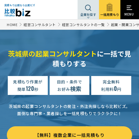
見積もり比較なら比較ビズ
MENU
一括見積もり
企業を探す
HOME
経営コンサルタント
経営コンサルタントの一覧
起業・開業コン
茨城県の起業コンサルタント
に一括で見
積もりする
見積もり作業が
目的・条件で
完全無料
120
検索
0
簡単
秒
お好み
利用料
円
茨城県の起業コンサルタントの発注・外注先探しなら比較ビズ。
面倒な専門家・業者探しを一括見積もりでラクラクに！
【無料】複数企業に一括見積もり