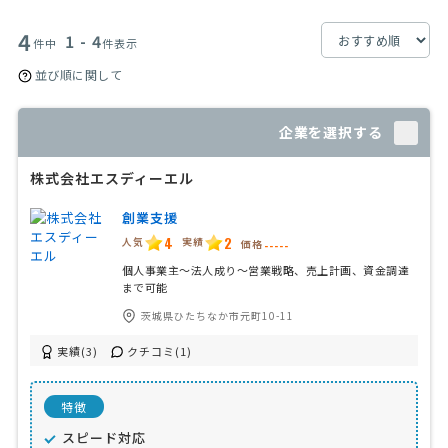
4
1 - 4
件中
件表示
並び順に関して
企業を選択する
株式会社エスディーエル
創業支援
4
2
人気
実績
価格
-----
個人事業主〜法人成り〜営業戦略、売上計画、資金調達
まで可能
茨城県ひたちなか市元町10-11
実績(3)
クチコミ(1)
特徴
スピード対応