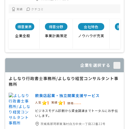
実績
クチコミ
得意業界
得意分野
会社特色
開業年
企業全般
事業計画策定
ノウハウが充実
企業を選択する
よしなり行政書士事務所/よしなり経営コンサルタント事
務所
飲食店起業・独立開業支援サービス
1
1
人気
実績
価格
-----
ビジネスモデル診断から資金調達までトータルにお手伝
いします。
茨城県那珂郡東海村白方中央一丁目22番22号