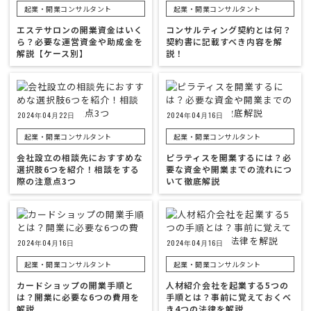
起業・開業コンサルタント
起業・開業コンサルタント
エステサロンの開業資金はいく
コンサルティング契約とは何？
ら？必要な運営資金や助成金を
契約書に記載すべき内容を解
解説【ケース別】
説！
2024年04月22日
2024年04月16日
起業・開業コンサルタント
起業・開業コンサルタント
会社設立の相談先におすすめな
ピラティスを開業するには？必
選択肢6つを紹介！相談をする
要な資金や開業までの流れにつ
際の注意点3つ
いて徹底解説
2024年04月16日
2024年04月16日
起業・開業コンサルタント
起業・開業コンサルタント
カードショップの開業手順と
人材紹介会社を起業する5つの
は？開業に必要な6つの費用を
手順とは？事前に覚えておくべ
解説
き4つの法律を解説