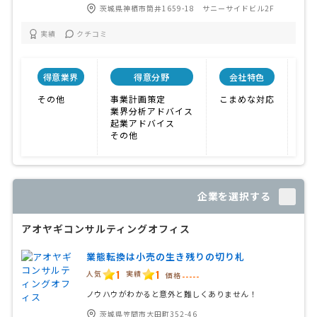
茨城県神栖市筒井1659-18 サニーサイドビル2F
実績
クチコミ
得意業界
得意分野
会社特色
開
その他
事業計画策定
こまめな対応
業界分析アドバイス
起業アドバイス
その他
企業を選択する
アオヤギコンサルティングオフィス
業態転換は小売の生き残りの切り札
1
1
人気
実績
価格
-----
ノウハウがわかると意外と難しくありません！
茨城県笠間市大田町352-46