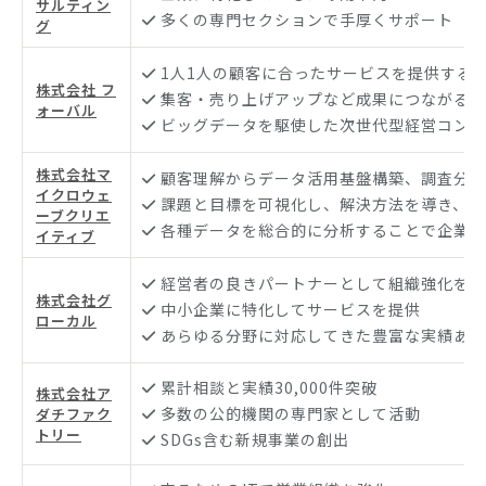
サルティン
多くの専門セクションで手厚くサポート
グ
1人1人の顧客に合ったサービスを提供する
株式会社 フ
集客・売り上げアップなど成果につながる経
ォーバル
ビッグデータを駆使した次世代型経営コンサ
株式会社マ
顧客理解からデータ活用基盤構築、調査分析
イクロウェ
課題と目標を可視化し、解決方法を導き、成
ーブクリエ
各種データを総合的に分析することで企業の
イティブ
経営者の良きパートナーとして組織強化を支
株式会社グ
中小企業に特化してサービスを提供
ローカル
あらゆる分野に対応してきた豊富な実績あり
累計相談と実績30,000件突破
株式会社ア
多数の公的機関の専門家として活動
ダチファク
トリー
SDGs含む新規事業の創出