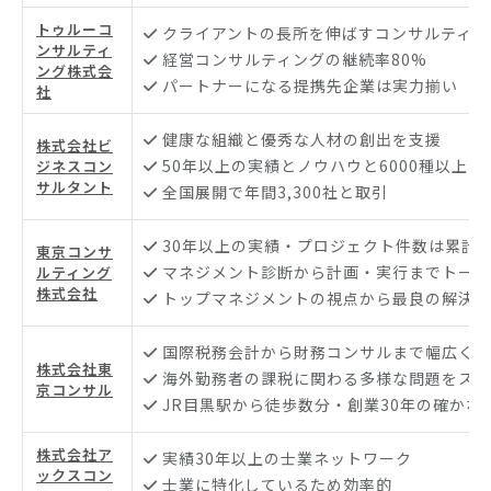
トゥルーコ
クライアントの長所を伸ばすコンサルティン
ンサルティ
経営コンサルティングの継続率80%
ング株式会
パートナーになる提携先企業は実力揃い
社
健康な組織と優秀な人材の創出を支援
株式会社ビ
50年以上の実績とノウハウと6000種以上の
ジネスコン
サルタント
全国展開で年間3,300社と取引
30年以上の実績・プロジェクト件数は累計6
東京コンサ
マネジメント診断から計画・実行までトータ
ルティング
株式会社
トップマネジメントの視点から最良の解決策
国際税務会計から財務コンサルまで幅広く網
株式会社東
海外勤務者の課税に関わる多様な問題をスム
京コンサル
JR目黒駅から徒歩数分・創業30年の確かな
株式会社ア
実績30年以上の士業ネットワーク
ックスコン
士業に特化しているため効率的