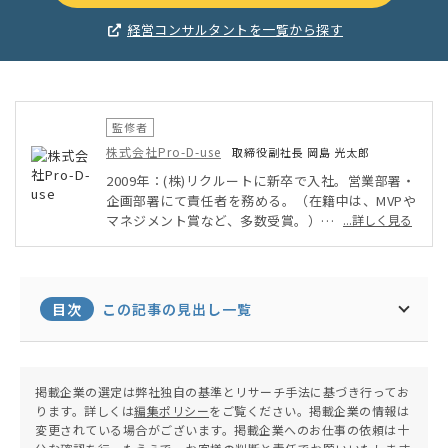
経営コンサルタントを一覧から探す
監修者
株式会社Pro-D-use
取締役副社長 岡島 光太郎
2009年：(株)リクルートに新卒で入社。営業部署・
企画部署にて責任者を務める。（在籍中は、MVPや
マネジメント賞など、多数受賞。）
...詳しく見る
2013年：(株)データX（旧：フロムスクラッチ）の
創業期に転職。営業や新卒・中途採用の責任者を務
める。
2014年：アソビュー(株)に転職。その後、営業責任
目次
この記事の見出し一覧
者、新規事業責任者、事業企画を歴任。
2015年：(株)Pro-D-useを創業。取締役副社長（現
任）に就任。新規事業の立上げ〜収益化、成果を上
げる営業の仕組み作り、採用〜組織の構築、Webマ
掲載企業の選定は弊社独自の基準とリサーチ手法に基づき行ってお
ーケティングを主軸とした売れる仕組み作り、業務
ります。詳しくは
編集ポリシー
をご覧ください。掲載企業の情報は
システムの導入・運用、融資を中心とした資金調
変更されている場合がございます。掲載企業へのお仕事の依頼は十
達〜財務のコンサルティングを得意としている。