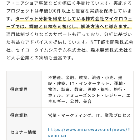
ア・ニアショア事業などを幅広く手掛けています。実施する
プロジェクトは年間100件以上と豊富な実績を保持していま
す。
ターゲット分析を得意としている株式会社マイクロウェ
ーブでは、課題と目標を可視化し、解決方法へと導きます。
運用体制づくりなどのサポートも行っており、分析に基づい
た有益なアドバイスを提供しています。NTT都市開発株式会
社、セイコータイムシステム株式会社、森永製菓株式会社な
ど大手企業との実績も豊富です。
不動産、金融、飲食、流通・小売、建
設・建築、IT・インターネット、運輸・
得意業界
物流、製造、教育、医療・福祉、旅行・
ホテル、アミューズメント・レジャー、エ
ネルギー、公共、美容
得意業務
営業・マーケティング、IT、業務プロセス
https://www.microwave.net/news/#
セミナー情報
seminar