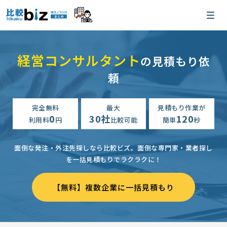
経営コンサルタント
の見積もり依
頼
完全無料
最大
見積もり作業が
0
30社
120
利用料
円
比較可能
簡単
秒
面倒な発注・外注先探しなら比較ビズ。
面倒な専門家・業者探し
を一括見積もりでラクラクに！
【無料】複数企業に一括見積もり