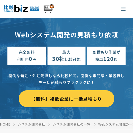
Webシステム開発の見積もり依頼
完全無料
最大
見積もり作業が
0
30社
120
利用料
円
比較可能
簡単
秒
面倒な発注・外注先探しなら比較ビズ。
面倒な専門家・業者探し
を一括見積もりでラクラクに！
【無料】複数企業に一括見積もり
HOME
システム開発会社
システム開発会社の一覧
Webシステム開発の一