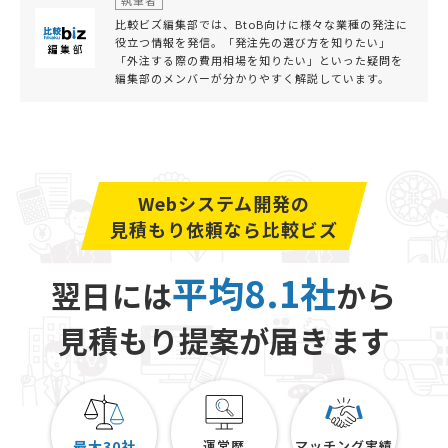
比較ビズ編集部では、BtoB向けに様々な業種の発注に
役立つ情報を発信。「発注先の選び方を知りたい」
「外注する際の費用相場を知りたい」といった疑問を
編集部のメンバーが分かりやすく解説しています。
Webシステム開発の
見積もり依頼なら比較ビズ
平均8.1社
翌日には
から
見積もり提案が届きます
最大30社
運営歴
マッチング実績