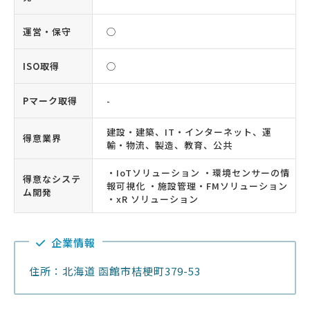
運営・保守
◯
ISO取得
◯
Pマーク取得
-
建設・建築、IT・インターネット、運
得意業界
輸・物流、製造、教育、公共
・IoTソリューション ・環境センサーの情
得意なシステ
報可視化 ・施設管理・FMソリューション
ム開発
・xR ソリューション
企業情報
住所：北海道 函館市桔梗町379-53