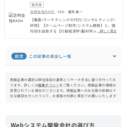
監修者
合同会社RASH
CEO 望月 昌一
【集客/マーケティングの代行/コンサルティング/
研修】【ホームページ制作/システム開発】と、国
内初を自負する【行動経済学/脳科学/心理学の理論
...詳しく見る
や根拠】を組み合わせたサービスを提供。お客様伴
走型のサービスにアイデアを乗せて「一緒に盛り上
がるサービスを考える」ことを得意とする。
目次
この記事の見出し一覧
掲載企業の選定は弊社独自の基準とリサーチ手法に基づき行ってお
ります。詳しくは
編集ポリシー
をご覧ください。掲載企業の情報は
変更されている場合がございます。掲載企業へのお仕事の依頼は十
分な確認を行ったうえで、お客様の判断と責任でお願いいたします
Webシステム開発会社の選び方