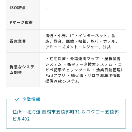
ISO取得
-
Pマーク取得
-
流通・小売、IT・インターネット、製
得意業界
造、教育、医療・福祉、旅行・ホテル、
アミューズメント・レジャー、公共
・在宅医療・介護連携マップ ・屋根融雪
システム ・衛星データ検索システム ・コ
得意なシステ
ピペ記事チェックツール ・漁業日誌管理i
ム開発
Padアプリ ・噴火湾・サロマ湖海洋情報
提供Webシステム
企業情報
住所：北海道 函館市五稜郭町31-8 ロクゴー五稜郭
ビル402