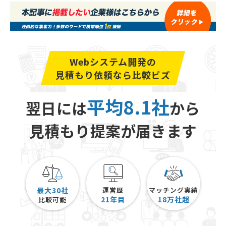
Webシステム開発の
見積もり依頼なら比較ビズ
平均8.1社
翌日には
から
見積もり提案が届きます
最大30社
運営歴
マッチング実績
21
年目
18
万社超
比較可能