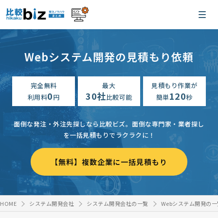
Webシステム開発の見積もり依頼
完全無料
最大
見積もり作業が
0
30社
120
利用料
円
比較可能
簡単
秒
面倒な発注・外注先探しなら比較ビズ。
面倒な専門家・業者探し
を一括見積もりでラクラクに！
【無料】複数企業に一括見積もり
HOME
システム開発会社
システム開発会社の一覧
Webシステム開発の一