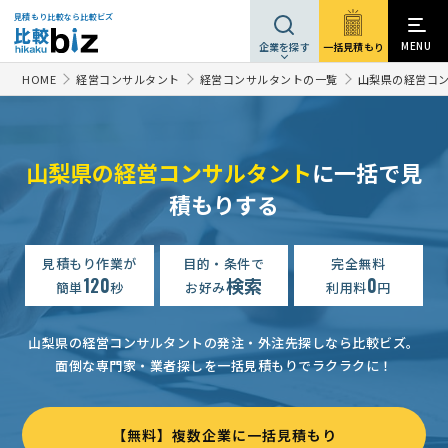
見積もり比較なら比較ビズ
MENU
一括見積もり
企業を探す
HOME
経営コンサルタント
経営コンサルタントの一覧
山梨県の経営コ
山梨県の経営コンサルタント
に一括で見
人事・組織制度構築の相談・提案依頼
予算上限なし
山梨県
積もりする
経営・事業計画策定の相談・提案依頼
予算上限なし
山梨県
店舗コンサルティングの相談・提案依頼
見積もり作業が
目的・条件で
予算上限なし
完全無料
山梨県
120
検索
0
簡単
秒
お好み
利用料
円
補助金コンサルタントの相談
相談して決めたい
山梨県
補助金申請・支援の相談
予算上限なし
山梨県
山梨県の経営コンサルタントの発注・外注先探しなら比較ビズ。
面倒な専門家・業者探しを一括見積もりでラクラクに！
補助金申請・支援の相談
予算上限なし
山梨県
ISO認証コンサルティング・ISO審査の相談・提案依頼
150万円
【無料】複数企業に一括見積もり
経営・事業計画策定の相談・提案依頼
予算上限なし
山梨県