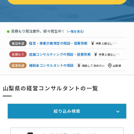
経営顧問・診断・改善の相談・提案依頼
相談して決めたい
山
経営・事業計画策定の相談・提案依頼
予算上限なし
山梨県
見積もり発注案件、続々発生中！
●
（
一覧を見る
）
人事・組織制度構築の相談・提案依頼
予算上限なし
山梨県
経営・事業計画策定の相談・提案依頼
予算上限なし
山梨県
店舗コンサルティングの相談・提案依頼
予算上限なし
山梨県
補助金コンサルタントの相談
相談して決めたい
山梨県
補助金申請・支援の相談
予算上限なし
山梨県
山梨県の経営コンサルタントの一覧
補助金申請・支援の相談
予算上限なし
山梨県
絞り込み検索