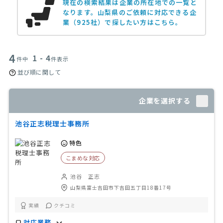
現在の検索結果は企業の所在地での一覧と
なります。
山梨県のご依頼に対応できる企
業（925社）で探したい方はこちら。
4
1 - 4
件中
件表示
並び順に関して
企業を選択する
池谷正志税理士事務所
特色
こまめな対応
池谷 正志
山梨県富士吉田市下吉田五丁目18番17号
実績
クチコミ
対応業務