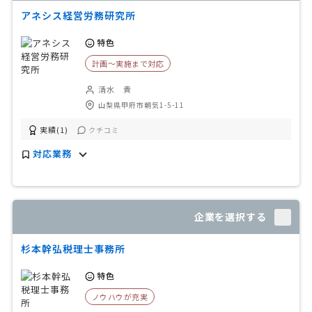
アネシス経営労務研究所
特色
計画〜実施まで対応
清水 貴
山梨県甲府市朝気1-5-11
実績(1)
クチコミ
対応業務
企業を選択する
杉本幹弘税理士事務所
特色
ノウハウが充実