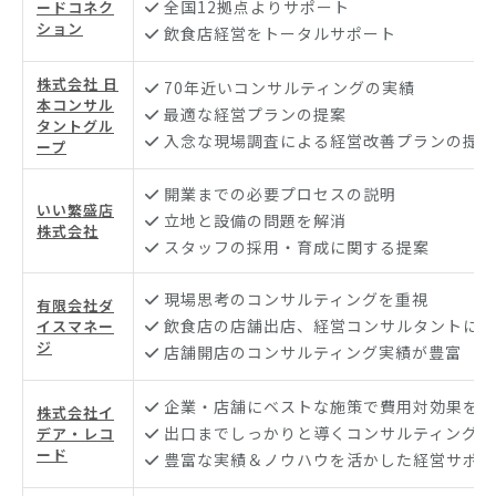
全国12拠点よりサポート
ードコネク
ション
飲食店経営をトータルサポート
株式会社 日
70年近いコンサルティングの実績
本コンサル
最適な経営プランの提案
タントグル
入念な現場調査による経営改善プランの提供
ープ
開業までの必要プロセスの説明
いい繁盛店
立地と設備の問題を解消
株式会社
スタッフの採用・育成に関する提案
現場思考のコンサルティングを重視
有限会社ダ
飲食店の店舗出店、経営コンサルタントに特
イスマネー
ジ
店舗開店のコンサルティング実績が豊富
企業・店舗にベストな施策で費用対効果を改
株式会社イ
出口までしっかりと導くコンサルティングに
デア・レコ
ード
豊富な実績＆ノウハウを活かした経営サポー