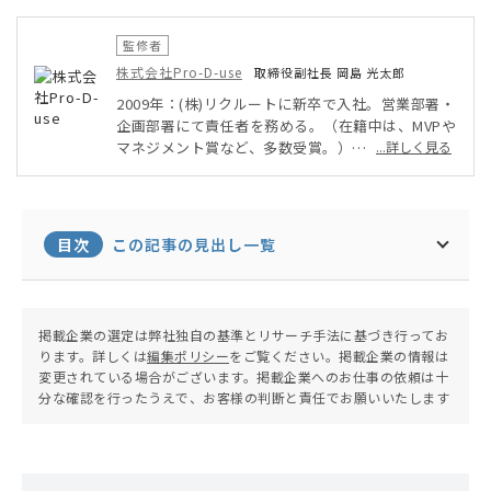
監修者
株式会社Pro-D-use
取締役副社長 岡島 光太郎
2009年：(株)リクルートに新卒で入社。営業部署・
企画部署にて責任者を務める。（在籍中は、MVPや
マネジメント賞など、多数受賞。）
...詳しく見る
2013年：(株)データX（旧：フロムスクラッチ）の
創業期に転職。営業や新卒・中途採用の責任者を務
める。
2014年：アソビュー(株)に転職。その後、営業責任
目次
この記事の見出し一覧
者、新規事業責任者、事業企画を歴任。
2015年：(株)Pro-D-useを創業。取締役副社長（現
任）に就任。新規事業の立上げ〜収益化、成果を上
げる営業の仕組み作り、採用〜組織の構築、Webマ
掲載企業の選定は弊社独自の基準とリサーチ手法に基づき行ってお
ーケティングを主軸とした売れる仕組み作り、業務
ります。詳しくは
編集ポリシー
をご覧ください。掲載企業の情報は
システムの導入・運用、融資を中心とした資金調
変更されている場合がございます。掲載企業へのお仕事の依頼は十
達〜財務のコンサルティングを得意としている。
分な確認を行ったうえで、お客様の判断と責任でお願いいたします
また、個人でも中小企業の融資を支援するサービス
「中小企業の融資代行プロ.com」を運営するな
ど、一貫して中小企業を支援することを生業にして
いる。