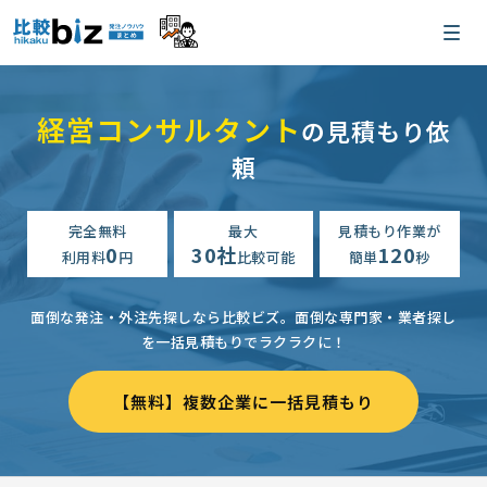
経営コンサルタント
の見積もり依
頼
完全無料
最大
見積もり作業が
0
30社
120
利用料
円
比較可能
簡単
秒
面倒な発注・外注先探しなら比較ビズ。
面倒な専門家・業者探し
を一括見積もりでラクラクに！
【無料】複数企業に一括見積もり