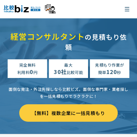
経営コンサルタント
の見積もり依
頼
完全無料
最大
見積もり作業が
0
30社
120
利用料
円
比較可能
簡単
秒
面倒な発注・外注先探しなら比較ビズ。
面倒な専門家・業者探し
を一括見積もりでラクラクに！
【無料】複数企業に一括見積もり