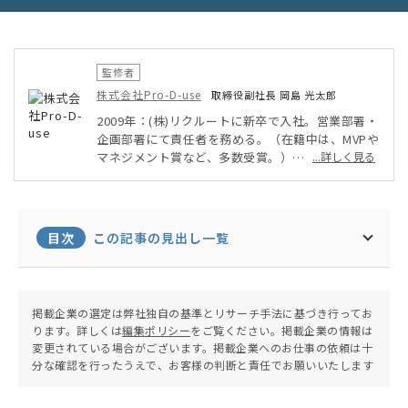
監修者
株式会社Pro-D-use
取締役副社長 岡島 光太郎
2009年：(株)リクルートに新卒で入社。営業部署・
企画部署にて責任者を務める。（在籍中は、MVPや
マネジメント賞など、多数受賞。）
...詳しく見る
2013年：(株)データX（旧：フロムスクラッチ）の
創業期に転職。営業や新卒・中途採用の責任者を務
める。
2014年：アソビュー(株)に転職。その後、営業責任
目次
この記事の見出し一覧
者、新規事業責任者、事業企画を歴任。
2015年：(株)Pro-D-useを創業。取締役副社長（現
任）に就任。新規事業の立上げ〜収益化、成果を上
げる営業の仕組み作り、採用〜組織の構築、Webマ
掲載企業の選定は弊社独自の基準とリサーチ手法に基づき行ってお
ーケティングを主軸とした売れる仕組み作り、業務
ります。詳しくは
編集ポリシー
をご覧ください。掲載企業の情報は
システムの導入・運用、融資を中心とした資金調
変更されている場合がございます。掲載企業へのお仕事の依頼は十
達〜財務のコンサルティングを得意としている。
分な確認を行ったうえで、お客様の判断と責任でお願いいたします
また、個人でも中小企業の融資を支援するサービス
「中小企業の融資代行プロ.com」を運営するな