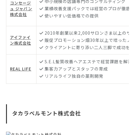
中小規模の店舗専門のコンサルティング
コンセージ
業績改善支援パックでは経営のプロが徹底サ
ュ ジャパン
株式会社
使いやすい低価格での提供
2010年創業以来2,000サロンさま以上のサ
アイファイ
販促プロモーション畑30年以上で培ったノ
ン株式会社
クライアントに寄り添い二人三脚で成功をめ
S.E.L髪質改善ヘアエステで経営課題を解消
集客力アップとスタッフの育成
REAL LIFE
リアルライフ独自の薬剤開発
タカラベルモント株式会社