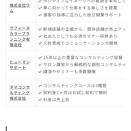
ポジティブなイメージへの転換を率先して実
株式会社ワ
夢に向かって仕事をする楽しさを提案
ム
接客の指導に注力した独立開業サポート
ラフィーネ
新規店舗の企画から、既存店舗の売上アップ
カラープラ
社会人としても必須のマナー研修あり
ンニング有
人財育成でコミュニケーション力開発
限会社
15年以上の豊富なコンサルティング経験
ヒューマン
サロン講習から継続的な個別コンサルティン
サポート
講演やセミナーも多数開催
コンサルティングコースは3種類
タマコンサ
契約後1ヶ月はお試し契約で無料
ルティング
株式会社
料金は売上別