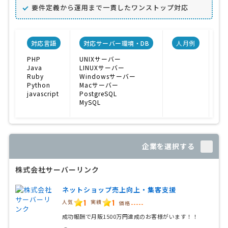
要件定義から運用まで一貫したワンストップ対応
対応言語
対応サーバー環境・DB
人月例
PHP
UNIXサーバー
マ
Java
LINUXサーバー
求
Ruby
Windowsサーバー
顧
Python
Macサーバー
javascript
PostgreSQL
MySQL
企業を選択する
株式会社サーバーリンク
ネットショップ売上向上・集客支援
1
1
人気
実績
価格
-----
成功報酬で月販1500万円達成のお客様がいます！！