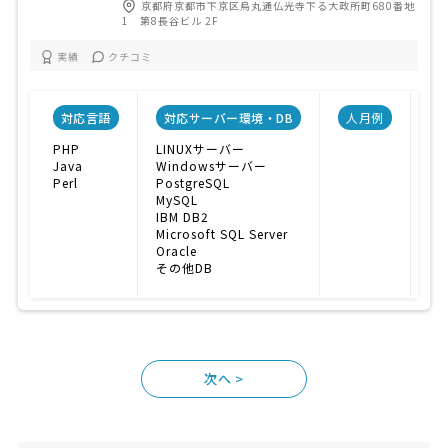
京都府京都市下京区烏丸通仏光寺下る大政所町680番地
1 第8長谷ビル 2F
実績
クチコミ
対応言語
対応サーバー環境・DB
人月例
PHP
LINUXサーバー
E
Java
Windowsサーバー
SN
Perl
PostgreSQL
レ
MySQL
IBM DB2
Microsoft SQL Server
Oracle
その他DB
>