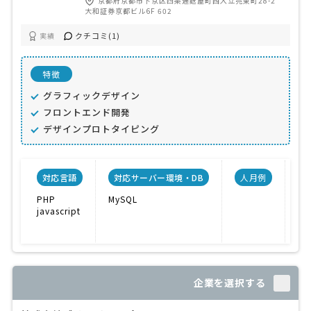
京都府京都市下京区四条通麩屋町西入立売東町28-2
大和証券京都ビル6F 602
クチコミ(1)
実績
特徴
グラフィックデザイン
フロントエンド開発
デザインプロトタイピング
対応言語
対応サーバー環境・DB
人月例
PHP
MySQL
マ
javascript
ブ
予
企業を選択する