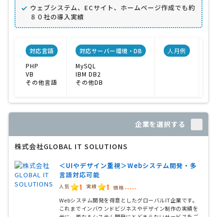
ウェブシステム、ECサイト、ホームページ作成でも約
８０社の導入実績
対応言語
対応サーバー環境・DB
人月例
PHP
MySQL
E
VB
IBM DB2
CM
その他言語
その他DB
受
企業を選択する
株式会社GLOBAL IT SOLUTIONS
＜UIやデザイン重視＞Webシステム開発・多
言語対応可能
1
1
人気
実績
価格
-----
Webシステム開発を得意としたグローバルIT企業です。
これまでインバウンドビジネスやデザイン制作の実績を
元に、単なるシステム開発にとどまらないサービスをご