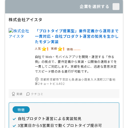
企業を選択する
株式会社アイスタ
「プロトタイプ提案型」要件定義から運用まで
一貫対応・自社プロダクト運営の知見を生かし
たモダン実装
1
1
人気
実績
価格
-----
自社で Web・モバイルアプリを開発・運営する「作る
側」の視点で、要件定義から実装・公開後の運用までを
一貫してご対応します。京都を拠点に、迅速な意思決定
でスピード感のある進行が可能です。
京都府京都市下京区七条通油小路東入大黒町227番地
第2キョートビル402
実績
クチコミ
特徴
自社プロダクト運営による実装知見
3営業日から5営業日で動くプロトタイプ提示可