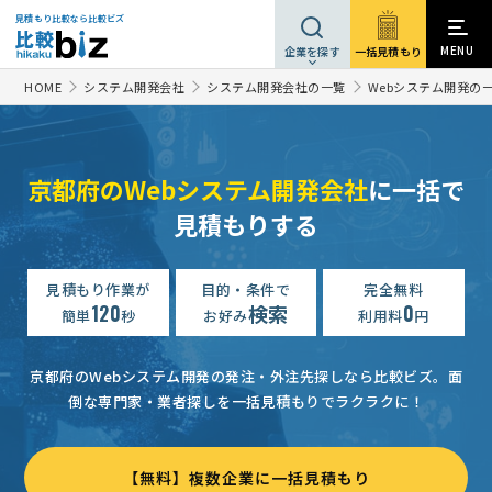
見積もり比較なら比較ビズ
MENU
一括見積もり
企業を探す
HOME
システム開発会社
システム開発会社の一覧
Webシステム開発の
京都府のWebシステム開発会社
に一括で
見積もりする
Webシステム開発の見積もり依頼
予算上限なし
京都府
緊急【レストラン予約サイト】Webシステム開発の見積もり依頼
見積もり作業が
目的・条件で
完全無料
120
検索
0
簡単
秒
お好み
利用料
円
Webシステム開発の見積もり依頼
300万円まで
京都府
Webシステム開発の見積もり依頼
相談して決めたい
京都府
京都府のWebシステム開発の発注・外注先探しなら比較ビズ。
面
倒な専門家・業者探しを一括見積もりでラクラクに！
Webシステム開発の見積もり依頼
30万円まで
京都府
Webシステム開発の見積もり依頼
予算上限なし
京都府
【無料】複数企業に一括見積もり
【部分改修・機能追加】Webシステム開発の見積もり依頼
予算