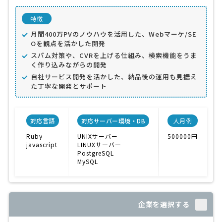
特徴
月間400万PVのノウハウを活用した、Webマーケ/SE
Oを観点を活かした開発
スパム対策や、CVRを上げる仕組み、検索機能をうま
く作り込みながらの開発
自社サービス開発を活かした、納品後の運用も見据え
た丁寧な開発とサポート
対応言語
対応サーバー環境・DB
人月例
Ruby
UNIXサーバー
500000円
javascript
LINUXサーバー
PostgreSQL
C
MySQL
企業を選択する