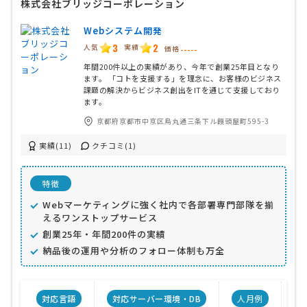
株式会社ブリッジコーポレーション
Webシステム開発
3
2
人気
実績
価格
-----
年間200件以上の実績があり、今年で創業25年目となり
ます。 「コトを支援する」を理念に、お客様のビジネス
課題の解決からビジネス創出をITを通じて支援しており
ます。
京都府京都市中京区烏丸通三条下ル饅頭屋町595-3
実績(11)
クチコミ(1)
特徴
Webマーケティングに強く社内で各部署専門部隊を揃
えるワンストップサービス
創業25年・年間200件の実績
納品後の運用や分析のフォロー体制も万全
対応言語
対応サーバー環境・DB
人月例