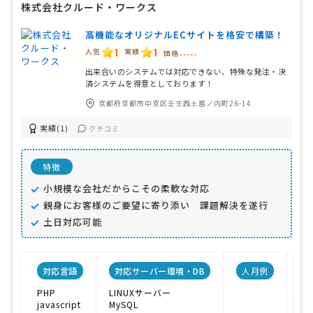
株式会社クルード・ワークス
高機能なオリジナルECサイトを格安で構築！
1
1
人気
実績
価格
-----
出来合いのシステムでは対応できない、特殊な発注・決
済システムを得意としております！
京都府京都市中京区壬生西土居ノ内町26-14
実績(1)
クチコミ
特徴
小規模な会社だからこその柔軟な対応
親身にお客様のご要望に寄り添い 課題解決を遂行
土日対応可能
対応言語
対応サーバー環境・DB
人月例
PHP
LINUXサーバー
E
javascript
MySQL
受