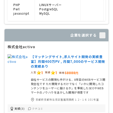
PHP
LINUXサーバー
E
Perl
PostgreSQL
求
javascript
MySQL
CM
企業を選択する
株式会社activo
【マッチングサイト,求人サイト開発の実績豊
富】月間400万PV , 月間7,000のサービス開発
の実績あり
1
1
人気
実績
価格
500000円
自社サービスの開発も手がける、8年目のWEBサービス開
発会社です ただ開発するだけでなく「いかに開発したコ
ンテンツをユーザーに届けるか」を重視したSEOやWEB
マーケのノウハウを活かした開発が得意です
京都府京都市左京区聖護院西町１２−１６ 101号室
実績(3)
クチコミ