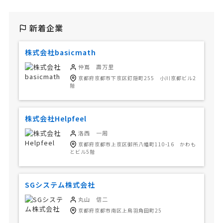
新着企業
株式会社basicmath
仲嶌 壽万里
京都府京都市下京区釘隠町255 小川京都ビル2
階
株式会社Helpfeel
洛西 一周
京都府京都市上京区御所八幡町110-16 かわも
とビル5階
SGシステム株式会社
丸山 信二
京都府京都市南区上鳥羽角田町25