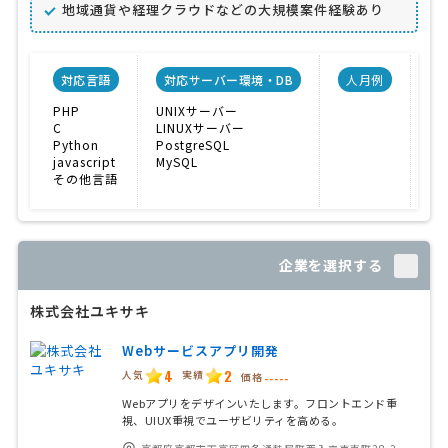
地域通貨や経理クラウドなどの大規模案件経験あり
対応言語
対応サーバー環境・DB
人月例
PHP
UNIXサーバー
C
LINUXサーバー
Python
PostgreSQL
javascript
MySQL
その他言語
企業を選択する
株式会社ユキサキ
Webサービスアプリ開発
4
2
人気
実績
価格
-----
Webアプリをデザインいたします。フロントエンド重
視、UIUX重視でユーザビリティを高める。