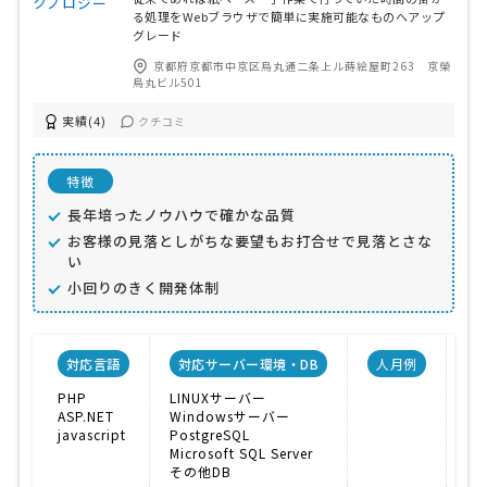
る処理をWebブラウザで簡単に実施可能なものへアップ
グレード
京都府京都市中京区烏丸通二条上ル蒔絵屋町263 京榮
烏丸ビル501
実績(4)
クチコミ
特徴
長年培ったノウハウで確かな品質
お客様の見落としがちな要望もお打合せで見落とさな
い
小回りのきく開発体制
対応言語
対応サーバー環境・DB
人月例
PHP
LINUXサーバー
ASP.NET
Windowsサーバー
javascript
PostgreSQL
Microsoft SQL Server
その他DB