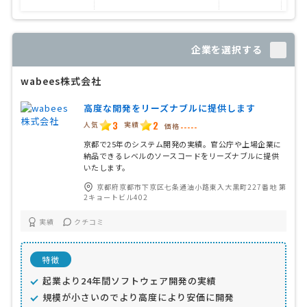
企業を選択する
wabees株式会社
高度な開発をリーズナブルに提供します
3
2
人気
実績
価格
-----
京都で25年のシステム開発の実績。官公庁や上場企業に
納品できるレベルのソースコードをリーズナブルに提供
いたします。
京都府京都市下京区七条通油小路東入大黒町227番地 第
2キョートビル402
実績
クチコミ
特徴
起業より24年間ソフトウェア開発の実績
規模が小さいのでより高度により安価に開発