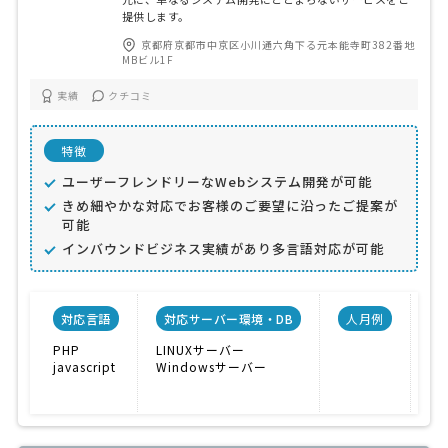
提供します。
京都府京都市中京区小川通六角下る元本能寺町382番地
MBビル1F
実績
クチコミ
特徴
ユーザーフレンドリーなWebシステム開発が可能
きめ細やかな対応でお客様のご要望に沿ったご提案が
可能
インバウンドビジネス実績があり多言語対応が可能
対応言語
対応サーバー環境・DB
人月例
PHP
LINUXサーバー
E
javascript
Windowsサーバー
求
CM