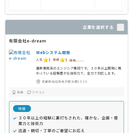
顧
企業を選択する
有限会社e-dream
Webシステム開発
1
1
人気
実績
価格
-----
基幹業務系のエンジニア集団です。３０年以上開発に携
わっている経験豊かな技術力で、全力で対応します。
京都府向日市寺戸町北野13-15
実績
クチコミ
特徴
３０年以上の経験に裏打ちされた、確かな、企画・提
案力と技術力
迅速・親切・丁寧のご要望にお応え