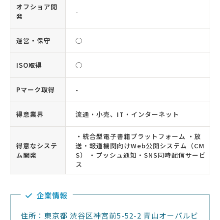
オフショア開
-
発
運営・保守
◯
ISO取得
◯
Pマーク取得
-
得意業界
流通・小売、IT・インターネット
・統合型電子書籍プラットフォーム ・放
得意なシステ
送・報道機関向けWeb公開システム（CM
ム開発
S） ・プッシュ通知・SNS同時配信サービ
ス
企業情報
住所：東京都 渋谷区神宮前5-52-2 青山オーバルビ