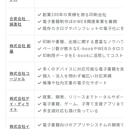
創業100年の実績を誇る印刷会社
合資会社
電子書籍制作ほかWEB関連事業を展開
誠進社
既存カタログやパンフレットの電子化に強
印刷や書籍、出版に関する豊富なノウハウ
株式会社 創
ページ数が膨大なE-bookやWEBカタログ
基
印刷用データをE-bookに活用してコストを
多くのデバイスに対応可能な電子書籍を提案
株式会社コ
個人・法人を問わず幅広い対応実績
ージャル
帳簿や社内文書の電子化サポート
提案、開発、リリースまでトータルサポート
株式会社デ
電子書籍、ゲーム、子育て支援アプリまでジ
イ・ディラ
イト
多言語対応も請け負っている
電子書籍向けのアプリやシステムの開発で豊
株式会社イ