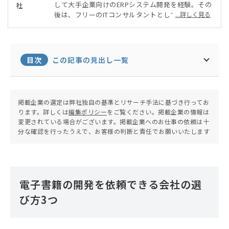
して大手企業向けのERPシステム開発を経験。その
後は、フリーのITコンサルタントとして、人材派遣
...詳しく見る
会社の基幹システムの開発、不動産会社の商業施設
での販促システムの導入、自動車メーカーでコネク
ティッドカー開発のプロジェクト管理、SIerでのS
alesforceの導入、ファッション業界の企業でSale
目次
この記事の見出し一覧
sforceと連携する周辺システムの導入を経験。現
在は法人化し主に企業のシステム開発プロジェクト
を支援。
掲載企業の選定は弊社独自の基準とリサーチ手法に基づき行ってお
ります。詳しくは
編集ポリシー
をご覧ください。掲載企業の情報は
変更されている場合がございます。掲載企業へのお仕事の依頼は十
分な確認を行ったうえで、お客様の判断と責任でお願いいたします
電子書籍の開発を依頼できる会社の選
び方3つ