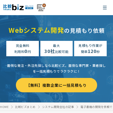
Webシステム開発
の見積もり依頼
完全無料
最大
見積もり作業が
0
30社
120
利用料
円
比較可能
簡単
秒
面倒な発注・外注先探しなら比較ビズ。
面倒な専門家・業者探し
を一括見積もりでラクラクに！
【無料】複数企業に一括見積もり
HOME
比較ビズまとめ
システム開発会社の記事
電子書籍の開発を依頼で