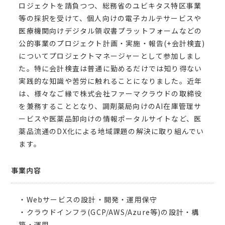
ロジェクトを請負つつ、総務省のユビキタス特区事業
等の採択を受けて、個人向けの電子カルテサービスや
医療機関向けデジタル領収書プラットフォームなどの
公的事業のプロジェクト計画・実施・報告(+会計検査)
についてプロジェクトマネージャーとして参加しまし
た。特に会計検査は普通に勤めるだけでは知り得ない
実践的な知識や苦労に触れることになりました。近年
は、様々なご縁で株式会社ファーマクラウドの取締役
を兼務することとなり、調剤薬局向けのAI在庫管理サ
ービスや医薬品卸向けの情報ポータルサイトなど、医
薬品流通のDX化による地域課題の解決に取り組んでい
ます。
事業内容
・Webサービスの設計・開発・運用保守
・クラウドインフラ(GCP/AWS/Azure等)の設計・構
築・運用