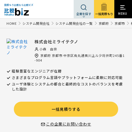
見積もり比較なら比較ビズ
MENU
一括見積もり
企業を探す
HOME
システム開発会社
システム開発会社の一覧
京都府
京都市
株式会社ミライテクノ
小森 由宗
京都府
京都市
中京区烏丸通夷川上ル少将井町245番1
-904
経験豊富なエンジニアが在籍
さまざまなプログラム言語やプラットフォームに柔軟に対応可能
ユーザ体験とシステムの都合と最終的なコストのバランスを考慮
した設計
一括見積りする
この企業にお問い合わせ