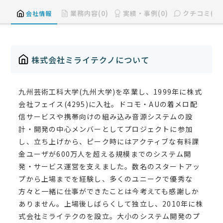
業務内容(0)
実績・事例(0)
クチコミ(0)
会社情報
株式会社ミライテクノについて
九州芸術工科大学(九州大学)を卒業し、1999年に株式
会社フェイス(4295)に入社。ドコモ・AUの着メロ配
信サービスや携帯向けの組み込み音源システムの設
計・開発の中心メンバーとしてプロジェクトに参加
し、立ち上げから、ピーク時にはアクティブな有料課
金ユーザが600万人を超える規模までのシステム開
発・サービス運営を支えました。数名のスタートアッ
プから上場までを経験し、多くのユニークで優秀な
方々と一緒に仕事ができたことは今考えても感謝しか
ありません。上場後しばらくして独立し、2010年に株
式会社ミライテクのを設立。大小のシステム開発のプ