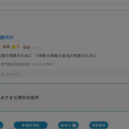
請代行
1
実績
-----
価格
業員の笑顔のために 5年後10年後の会社の成長のために
葉市稲毛区稲毛東3-19-15-205号
クチコミ
応
さまざまな資料の提供
ム
事務所特色
開業年
得意業界