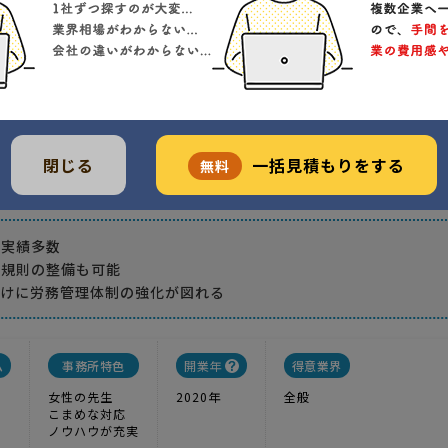
所
請代行
1
実績
-----
価格
状況に合わせた助成金の申請代行をいたします
船橋市行田町
閉じる
一括見積もりをする
無料
クチコミ(1)
請実績多数
業規則の整備も可能
かけに労務管理体制の強化が図れる
ム
事務所特色
開業年
得意業界
女性の先生
2020年
全般
こまめな対応
ノウハウが充実