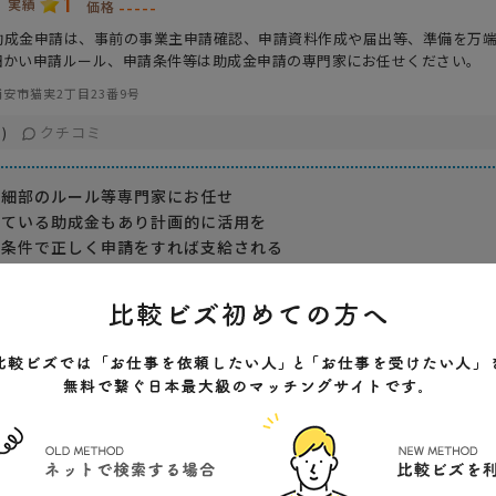
1
実績
-----
価格
助成金申請は、事前の事業主申請確認、申請資料作成や届出等、準備を万
細かい申請ルール、申請条件等は助成金申請の専門家にお任せください。
安市猫実2丁目23番9号
クチコミ
)
や細部のルール等専門家にお任せ
している助成金もあり計画的に活用を
給条件で正しく申請をすれば支給される
ステム
事務所特色
開業年
得意業界
報酬
対応が早い
製造業
実績が豊富
情報通信業
ノウハウが充実
全般