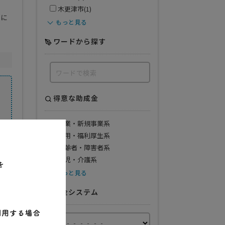
木更津市(1)
端に
もっと見る
ワードから探す
得意な助成金
創業・新規事業系
雇用・福利厚生系
高齢者・障害者系
育児・介護系
もっと見る
料金システム