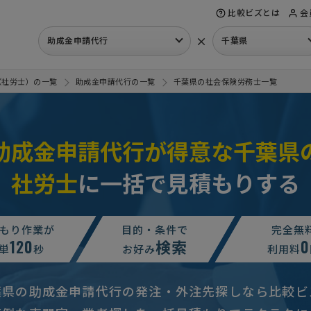
比較ビズとは
会
×
助成金申請代行
千葉県
（社労士）の一覧
助成金申請代行の一覧
千葉県の社会保険労務士一覧
助成金申請代行が得意な千葉県
社労士
に一括で見積もりする
相談して決めたい
千葉県
行業者】の相談・提案依頼
予算上限なし
千葉県
もり作業が
目的・条件で
完全無
120
検索
0
金申請の相談・提案依頼
予算上限なし
千葉県
単
秒
お好み
利用料
相談して決めたい
千葉県
葉県の助成金申請代行の発注・外注先探しなら比較ビ
相談して決めたい
千葉県