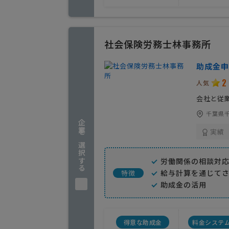
社会保険労務士林事務所
助成金申
2
人気
会社と従
千葉県千
企業を選択する
実績
労働関係の相談対
給与計算を通じて
特徴
助成金の活用
得意な助成金
料金システ