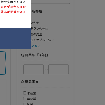
事務所特色
若い先生
ベテランの先生
女性の先生
労務トラブルに強い
もっと見る
開業年「.(年)」
～
得意業界
水産業
農林業
鉱業