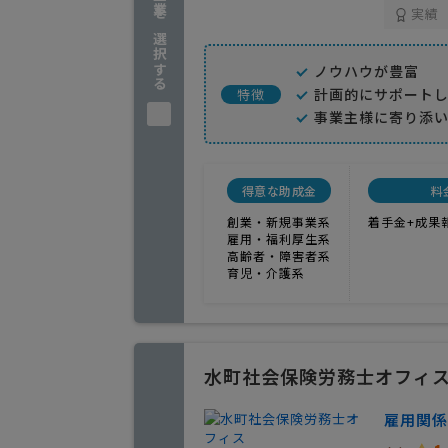
企業を選択する
実績
ノウハウが豊富
計画的にサポート
特徴
事業主様に寄り添
得意な助成金
料
創業・新規事業系
着手金+成果
雇用・福利厚生系
高齢者・障害者系
育児・介護系
水町社会保険労務士オフィ
雇用関係