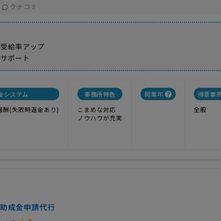
クチコミ
し受給率アップ
いサポート
金システム
事務所特色
開業年
得意業
報酬(失敗時返金あり)
こまめな対応
全般
ノウハウが充実
ス
助成金申請代行