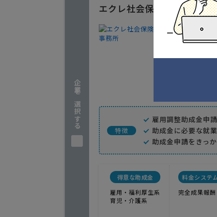
エクレ社会保険労務士事務
助成金申
1
人気
御社のご
千葉県
企業を選択する
実績
雇用調整助成金申
助成金に必要な就
特徴
助成金申請をきっ
得意な助成金
料金システ
雇用・福利厚生系
完全成果報酬
育児・介護系