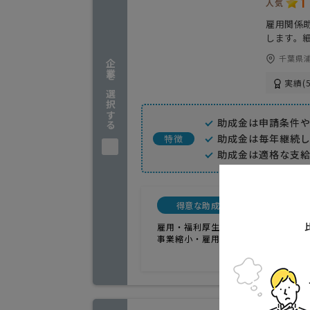
1
人気
雇用関係
します。
千葉県浦
企業を選択する
実績(5
助成金は申請条件
助成金は毎年継続
特徴
助成金は適格な支
得意な助成金
料金シ
雇用・福利厚生系
完全成果
事業縮小・雇用調整系