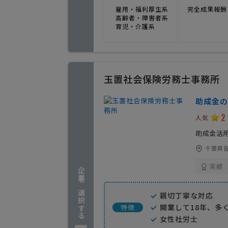
雇用・福利厚生系
完全成果報酬
高齢者・障害者系
育児・介護系
玉置社会保険労務士事務所
助成金の
2
人気
助成金活
千葉県習
実績
企業を選択する
親切丁寧な対応
開業して18年、多
特徴
女性社労士