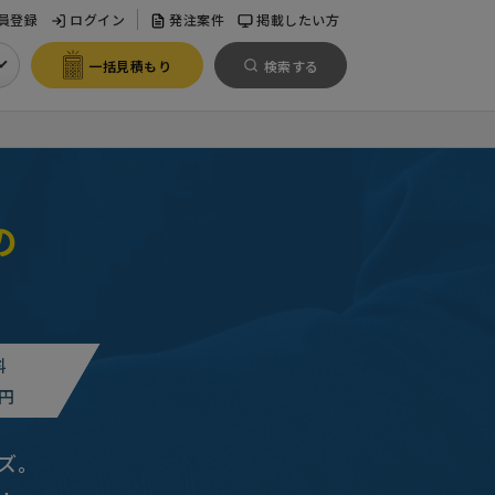
員登録
ログイン
発注案件
掲載したい方
一括見積もり
検索する
の
料
円
ズ。