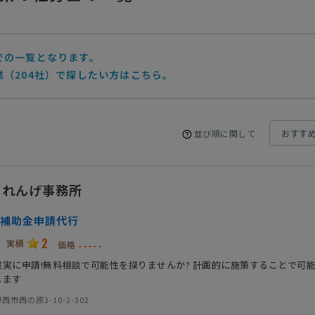
での一覧となります。
（204社）で探したい方はこちら。
並び順に関して
 れんげ事務所
補助金申請代行
2
実績
-----
価格
確実に申請!無料相談で可能性を探りませんか? 計画的に施策することで可
します
西市西の原3-10-2-302