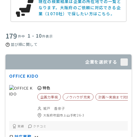
現在の検索結果は企業の所在地での一覧と
なります。
大阪府のご依頼に対応できる企
業（1070社）で探したい方はこちら。
179
1 - 10
件中
件表示
並び順に関して
企業を選択する
OFFICE KIDO
特色
企画力重視
ノウハウが充実
計画〜実施まで対応
城戸 香奈子
大阪府吹田市上山手町26-3
実績
クチコミ
対応業務