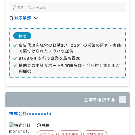
実績
クチコミ
対応業務
特徴
広告代理店経営の経験20年と10年の営業の研究・実践
で裏付けられたノウハウ提供
BtoB取引を行う企業を最も得意
補助金の申請サポートも実績多数・合計約１億５千万
円採択
企業を選択する
株式会社mononofu
特色
ベテラン
企画力重視
実績が豊富