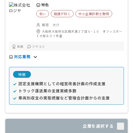
特色
若い
融通が利く
中小企業診断士取得
板垣 大介
大阪府大阪市北区西天満３丁目５−１０ オフィスポー
ト大阪６０７号室
実績
クチコミ
対応業務
特徴
認定支援機関としての経営改善計画の作成支援
トラック運送業の支援実績多数
車両別収支の実態把握など管理会計面からの支援
企業を選択する