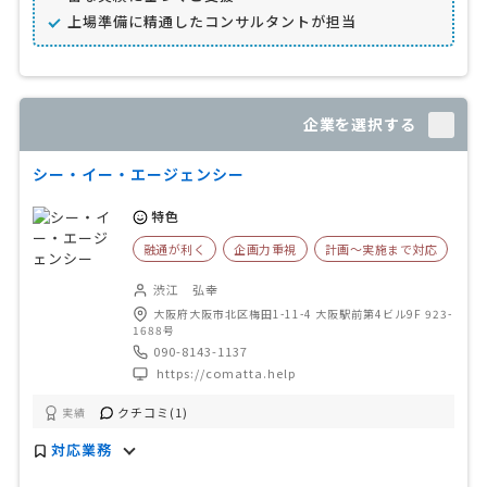
上場準備に精通したコンサルタントが担当
企業を選択する
シー・イー・エージェンシー
特色
融通が利く
企画力重視
計画〜実施まで対応
渋江 弘幸
大阪府大阪市北区梅田1-11-4 大阪駅前第4ビル9F 923-
1688号
090-8143-1137
https://comatta.help
クチコミ(1)
実績
対応業務