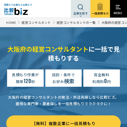
見積もり比較なら比較ビズ
MENU
一括見積もり
企業を探す
HOME
経営コンサルタント
経営コンサルタントの一覧
大阪府の経営コ
大阪府の経営コンサルタント
に一括で見
積もりする
補助金コンサルタントの相談
相談して決めたい
大阪府
補助金コンサルタントの相談
相談して決めたい
大阪府
見積もり作業が
目的・条件で
完全無料
120
検索
0
簡単
秒
お好み
利用料
円
補助金コンサルタントの相談
相談して決めたい
大阪府
【建設業】コンサルタントへの相談・問合せ
相談して決めたい
大阪府の経営コンサルタントの発注・外注先探しなら比較ビズ。
面倒な専門家・業者探しを一括見積もりでラクラクに！
【補助金活用相談】HP制作と集客強化を検討
相談して決めたい
補助金コンサルタントの相談
相談して決めたい
大阪府
【無料】複数企業に一括見積もり
補助金コンサルタントの相談
相談して決めたい
大阪府