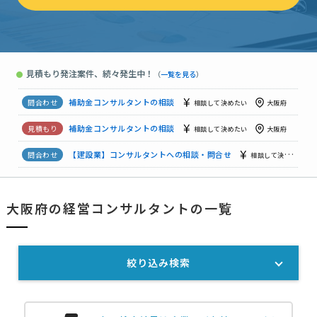
補助金コンサルタントの相談
相談して決めたい
大阪府
【シイタケ栽培ハウスの断熱改修工事・新築計画に活用可能な補助金・助成金の相談】 …
見積もり発注案件、続々発生中！
●
（
一覧を見る
）
補助金コンサルタントの相談
相談して決めたい
大阪府
補助金コンサルタントの相談
相談して決めたい
大阪府
補助金コンサルタントの相談
相談して決めたい
大阪府
補助金コンサルタントの相談
相談して決めたい
大阪府
【建設業】コンサルタントへの相談・問合せ
相談して決めたい
大阪府の経営コンサルタントの一覧
【補助金活用相談】HP制作と集客強化を検討
相談して決めたい
補助金コンサルタントの相談
相談して決めたい
大阪府
絞り込み検索